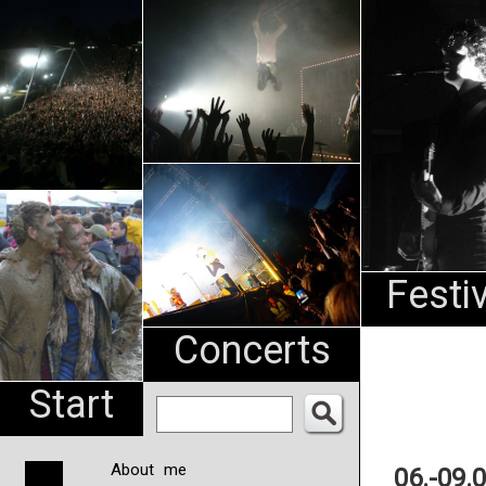
An
Pharma
NL
Festi
Concerts
Start
About me
06.-09.