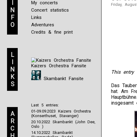
I
My concerts
Friday, Augus
N
Concert statistics
F
Links
O
Adventures
Credits & fine print
L
I
Kaizers Orchestra Fansite
N
This entry 
K
Skambankt Fansite
S
Das Tauber
hat. Am Fre
Hauptbühne
insgesamt 
Last 5 entries:
01-09.09.2023 Kaizers Orchestra
A
(Konserthuset, Stavanger)
R
20.10.2022 Skambankt (John Dee,
Oslo )
C
14.10.2022 Skambankt
H