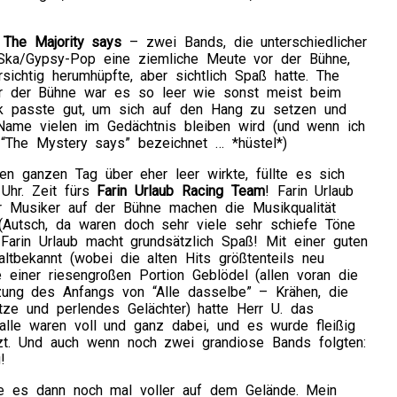
d
The Majority says
– zwei Bands, die unterschiedlicher
Ska/Gypsy-Pop eine ziemliche Meute vor der Bühne,
ichtig herumhüpfte, aber sichtlich Spaß hatte. The
or der Bühne war es so leer wie sonst meist beim
ik passte gut, um sich auf den Hang zu setzen und
r Name vielen im Gedächtnis bleiben wird (und wenn ich
 “The Mystery says” bezeichnet … *hüstel*)
n ganzen Tag über eher leer wirkte, füllte es sich
 Uhr. Zeit fürs
Farin Urlaub Racing Team
! Farin Urlaub
hr Musiker auf der Bühne machen die Musikqualität
 (Autsch, da waren doch sehr viele sehr schiefe Töne
Farin Urlaub macht grundsätzlich Spaß! Mit einer guten
tbekannt (wobei die alten Hits größtenteils neu
e einer riesengroßen Portion Geblödel (allen voran die
ung des Anfangs von “Alle dasselbe” – Krähen, die
tze und perlendes Gelächter) hatte Herr U. das
, alle waren voll und ganz dabei, und es wurde fleißig
zt. Und auch wenn noch zwei grandiose Bands folgten:
!
 es dann noch mal voller auf dem Gelände. Mein