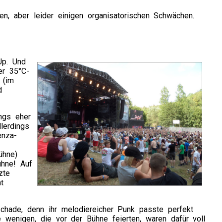
en, aber leider einigen organisatorischen Schwächen.
Up. Und
er 35°C-
 (im
d
ngs eher
lerdings
enza-
ühne)
ühne! Auf
zte
t
chade, denn ihr melodiereicher Punk passte perfekt
wenigen, die vor der Bühne feierten, waren dafür voll