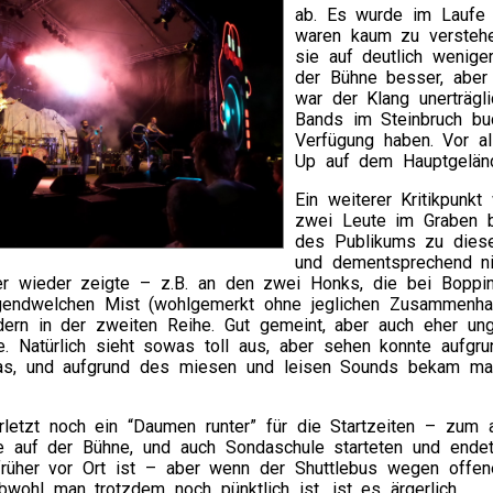
ab. Es wurde im Laufe
waren kaum zu verstehe
sie auf deutlich wenige
der Bühne besser, aber 
war der Klang unerträgl
Bands im Steinbruch buc
Verfügung haben. Vor a
Up auf dem Hauptgeländ
Ein weiterer Kritikpunkt
zwei Leute im Graben b
des Publikums zu diesem
und dementsprechend ni
r wieder zeigte – z.B. an den zwei Honks, die bei Boppin
irgendwelchen Mist (wohlgemerkt ohne jeglichen Zusammenha
dern in der zweiten Reihe. Gut gemeint, aber auch eher ung
e. Natürlich sieht sowas toll aus, aber sehen konnte aufg
s, und aufgrund des miesen und leisen Sounds bekam ma
rletzt noch ein “Daumen runter” für die Startzeiten – zum
 auf der Bühne, und auch Sondaschule starteten und endeten
früher vor Ort ist – aber wenn der Shuttlebus wegen offen
bwohl man trotzdem noch pünktlich ist, ist es ärgerlich.