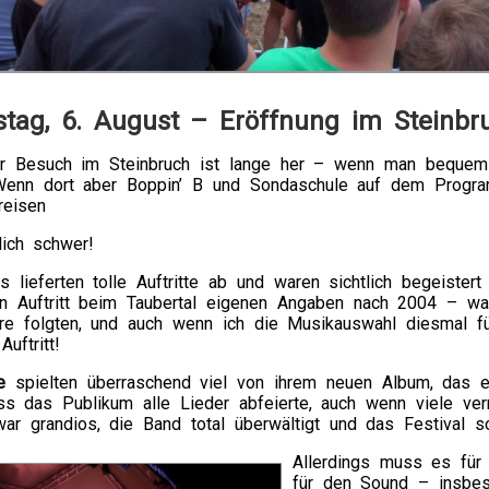
tag, 6. August – Eröffnung im Steinbr
er Besuch im Steinbruch ist lange her – wenn man bequem i
 Wenn dort aber Boppin’ B und Sondaschule auf dem Program
reisen
klich schwer!
s lieferten tolle Auftritte ab und waren sichtlich begeist
ten Auftritt beim Taubertal eigenen Angaben nach 2004 – w
ere folgten, und auch wenn ich die Musikauswahl diesmal fü
uftritt!
e
spielten überraschend viel von ihrem neuen Album, das e
ss das Publikum alle Lieder abfeierte, auch wenn viele ver
r grandios, die Band total überwältigt und das Festival so
Allerdings muss es für 
für den Sound – insbes