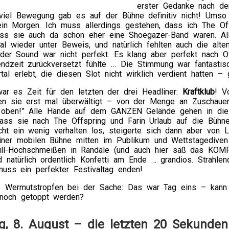
erster Gedanke nach de
 viel Bewegung gab es auf der Bühne definitiv nicht! Umso
in Morgen. Ich muss allerdings gestehen, dass ich The Off
ass sie auch da schon eher eine Shoegazer-Band waren. Alle
l wieder unter Beweis, und natürlich fehlten auch die alten
der Sound war nicht perfekt. Es klang aber perfekt nach Off
endzeit zurückversetzt fühlte … Die Stimmung war fantastis
al erlebt, die diesen Slot nicht wirklich verdient hatten 
ar es Zeit für den letzten der drei Headliner:
Kraftklub
! V
en sie erst mal überwältigt – von der Menge an Zuschauer
oben!” Alle Hände auf dem GANZEN Gelände gehen in die Lu
dass sie nach The Offspring und Farin Urlaub auf die Bühn
icht ein wenig verhalten los, steigerte sich dann aber von 
einer mobilen Bühne mitten im Publikum und Wettstagediven 
ll-Hochschmeißen in Randale (und auch hier saß das KOM
 natürlich ordentlich Konfetti am Ende … grandios. Strahle
uss ein perfekter Festivaltag enden!
e Wermutstropfen bei der Sache: Das war Tag eins – kan
h noch getoppt werden?
, 8. August – die letzten 20 Sekunden