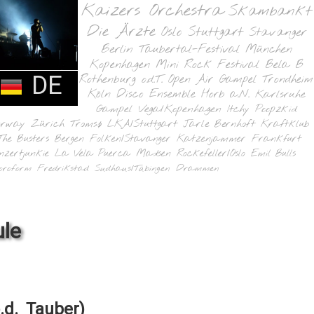
Kaizers Orchestra
Skambankt
Die Ärzte
Oslo
Stuttgart
Stavanger
Berlin
Taubertal-Festival
München
Kopenhagen
Mini Rock Festival
Bela B
DE
Rothenburg o.d.T.
Open Air Gampel
Trondheim
Köln
Disco Ensemble
Horb a.N.
Karlsruhe
Gampel
Vega/Kopenhagen
Itchy Poopzkid
orway
Zürich
Tromsø
LKA/Stuttgart
Jarle Bernhoft
Kraftklub
The Busters
Bergen
Folken/Stavanger
Katzenjammer
Frankfurt
nzertjunkie
La Vela Puerca
Madsen
Rockefeller/Oslo
Emil Bulls
oroform
Fredrikstad
Sudhaus/Tübingen
Drammen
le
.d. Tauber)