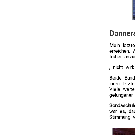
Donners
Mein letzt
erreichen.
früher anzu
, nicht wir
Beide Band
ihren letz
Viele weit
gelungener A
Sondaschul
war es, da
Stimmung wa