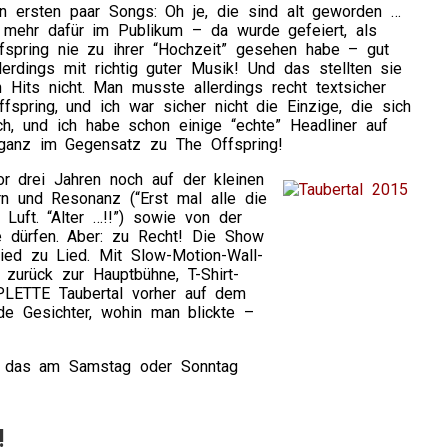
n ersten paar Songs: Oh je, die sind alt geworden …
 mehr dafür im Publikum – da wurde gefeiert, als
spring nie zu ihrer “Hochzeit” gesehen habe – gut
rdings mit richtig guter Musik! Und das stellten sie
 Hits nicht. Man musste allerdings recht textsicher
spring, und ich war sicher nicht die Einzige, die sich
ch, und ich habe schon einige “echte” Headliner auf
– ganz im Gegensatz zu The Offspring!
or drei Jahren noch auf der kleinen
n und Resonanz (“Erst mal alle die
ft. “Alter …!!”) sowie von der
e dürfen. Aber: zu Recht! Die Show
Lied zu Lied. Mit Slow-Motion-Wall-
zurück zur Hauptbühne, T-Shirt-
PLETTE Taubertal vorher auf dem
nde Gesichter, wohin man blickte –
n das am Samstag oder Sonntag
!