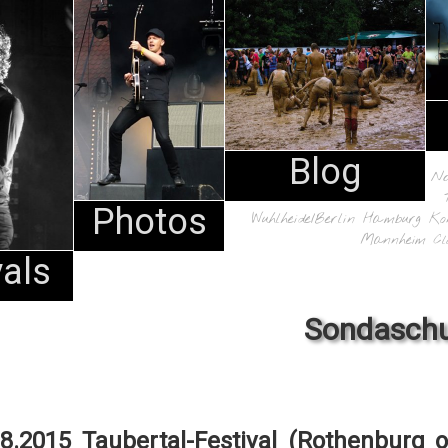
Blog
N
Photos
Wuhlheide/Berlin
Hamburg
Ko
Mannheim
Cl
vals
Sondaschu
08.2015 Taubertal-Festival (Rothenburg o