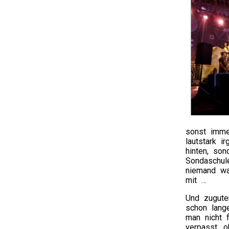
sonst imme
lautstark 
hinten, son
Sondaschul
niemand wa
mit …
Und zugute
schon lange
man nicht 
verpasst, o