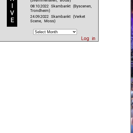
(Svømmehallen, Bodø)
I
08.10.2022 Skambankt (Byscenen,
Trondheim)
V
24.09.2022 Skambankt (Verket
E
Scene, Moss)
Log in