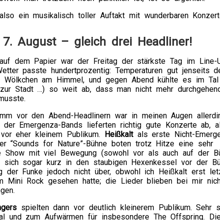
lso ein musikalisch toller Auftakt mit wunderbaren Konzert
, 7. August – gleich drei Headliner!
auf dem Papier war der Freitag der stärkste Tag im Line-
etter passte hundertprozentig: Temperaturen gut jenseits d
n Wölkchen am Himmel, und gegen Abend kühlte es im Tal
zur Stadt …) so weit ab, dass man nicht mehr durchgehen
musste.
mm vor den Abend-Headlinern war in meinen Augen allerdi
 der Emergenza-Bands lieferten richtig gute Konzerte ab, al
vor eher kleinem Publikum.
Heißkalt
als erste Nicht-Emerg
er “Sounds for Nature”-Bühne boten trotz Hitze eine sehr
le Show mit viel Bewegung (sowohl vor als auch auf der B
 sich sogar kurz in den staubigen Hexenkessel vor der B
 der Funke jedoch nicht über, obwohl ich Heißkalt erst let
 Mini Rock gesehen hatte; die Lieder blieben bei mir nich
ngen.
gers
spielten dann vor deutlich kleinerem Publikum. Sehr s
al und zum Aufwärmen für insbesondere The Offspring. Die 