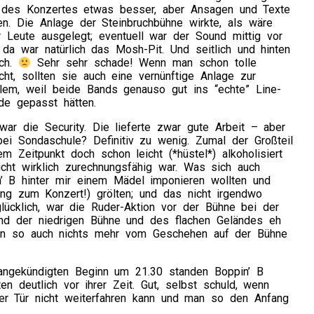
 des Konzertes etwas besser, aber Ansagen und Texte
n. Die Anlage der Steinbruchbühne wirkte, als wäre
r Leute ausgelegt; eventuell war der Sound mittig vor
da war natürlich das Mosh-Pit. Und seitlich und hinten
ich.
Sehr sehr schade! Wenn man schon tolle
ht, sollten sie auch eine vernünftige Anlage zur
llem, weil beide Bands genauso gut ins “echte” Line-
e gepasst hätten.
 war die Security. Die lieferte zwar gute Arbeit – aber
ei Sondaschule? Definitiv zu wenig. Zumal der Großteil
 Zeitpunkt doch schon leicht (*hüstel*) alkoholisiert
cht wirklich zurechnungsfähig war. Was sich auch
’ B hinter mir einem Mädel imponieren wollten und
ng zum Konzert!) grölten; und das nicht irgendwo
lücklich, war die Ruder-Aktion vor der Bühne bei der
rund der niedrigen Bühne und des flachen Geländes eh
n so auch nichts mehr vom Geschehen auf der Bühne
 angekündigten Beginn um 21.30 standen Boppin’ B
 deutlich vor ihrer Zeit. Gut, selbst schuld, wenn
er Tür nicht weiterfahren kann und man so den Anfang