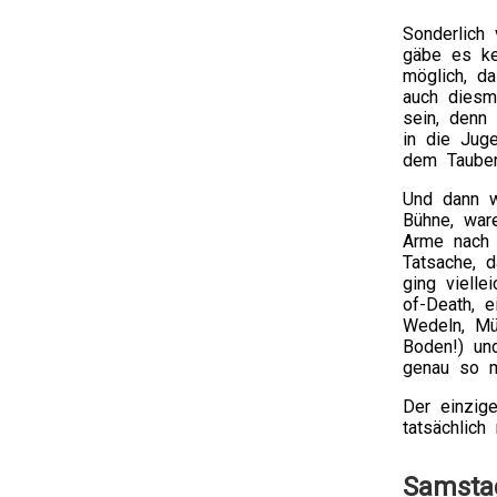
Sonderlich
gäbe es ke
möglich, d
auch diesma
sein, denn 
in die Jug
dem Taubert
Und dann w
Bühne, war
Arme nach 
Tatsache, 
ging vielle
of-Death, 
Wedeln, Mü
Boden!) und
genau so m
Der einzig
tatsächlic
Samstag