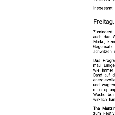
Insgesamt a
Freitag
Zumindest 
auch das W
Marke, kei
Gegensatz 
schwitzen 
Das Progra
mau. Einige
wie immer 
Band auf d
energievol
und wagten
mich sprang
Woche beim
wirklich hä
The Menzin
zum Festiv