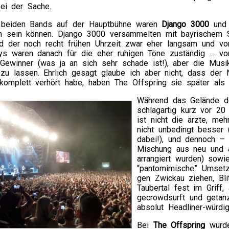
ei der Sache.
 beiden Bands auf der Hauptbühne waren
Django 3000
un
n sein können. Django 3000 versammelten mit bayrischem 
d der noch recht frühen Uhrzeit zwar eher langsam und vors
ays waren danach für die eher ruhigen Töne zuständig … v
Gewinner (was ja an sich sehr schade ist!), aber die Mus
n zu lassen. Ehrlich gesagt glaube ich aber nicht, dass de
 komplett verhört habe, haben The Offspring sie später als
Während das Gelände de
schlagartig kurz vor 20
ist nicht die ärzte, me
nicht unbedingt besser
dabei!), und dennoch – 
Mischung aus neu und al
arrangiert wurden) sowi
“pantomimische” Umsetz
gen Zwickau ziehen, Bli
Taubertal fest im Griff
gecrowdsurft und getan
absolut Headliner-würdig
Bei
The Offspring
wurde