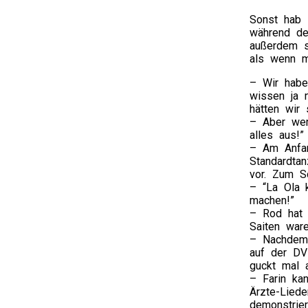
Sonst hab i
während de
außerdem sc
als wenn m
– Wir haben
wissen ja n
hätten wir 
– Aber wer
alles aus!”
– Am Anfan
Standardta
vor. Zum Sc
– “La Ola 
machen!”
– Rod hat C
Saiten ware
– Nachdem d
auf der DVD
guckt mal a
– Farin kan
Ärzte-Liede
demonstrier