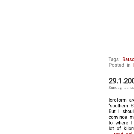
Tags:
Batsc
Posted in
29.1.20
Sunday, Janu
loroform ar
“southern 
But I shoul
convince m
to where I
lot of kil