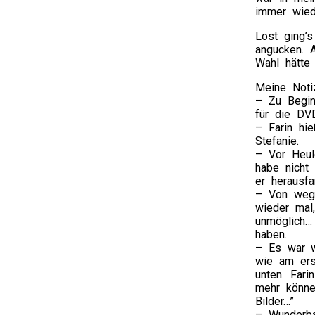
immer wied
Lost ging’s
angucken. A
Wahl hätte 
Meine Noti
– Zu Begin
für die DVD
– Farin hi
Stefanie.
– Vor Heul
habe nicht
er herausf
– Von wege
wieder mal
unmöglich…
haben.
– Es war w
wie am ers
unten. Fari
mehr können
Bilder…”
– Wunderbar