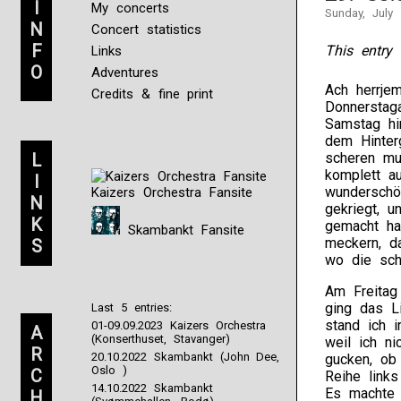
I
My concerts
Sunday, July 
N
Concert statistics
F
This entry 
Links
O
Adventures
Ach herrje
Credits & fine print
Donnerstag
Samstag hi
dem Hinter
L
scheren mu
komplett a
I
wunderschö
Kaizers Orchestra Fansite
N
gekriegt, u
K
gemacht ha
Skambankt Fansite
meckern, d
S
wo die sch
Am Freitag
ging das Li
Last 5 entries:
stand ich i
01-09.09.2023 Kaizers Orchestra
A
(Konserthuset, Stavanger)
weil ich n
R
20.10.2022 Skambankt (John Dee,
gucken, ob
Oslo )
C
Reihe links
14.10.2022 Skambankt
Es machte S
H