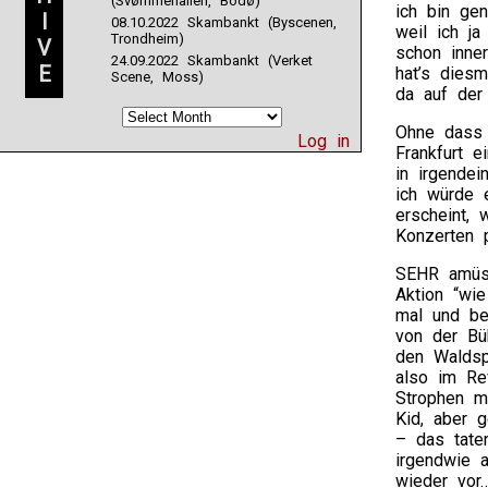
(Svømmehallen, Bodø)
ich bin gen
I
08.10.2022 Skambankt (Byscenen,
weil ich ja
Trondheim)
V
schon inner
24.09.2022 Skambankt (Verket
E
hat’s dies
Scene, Moss)
da auf der
Ohne dass 
Log in
Frankfurt 
in irgendei
ich würde 
erscheint,
Konzerten p
SEHR amüsa
Aktion “wi
mal und be
von der Bü
den Waldspa
also im Re
Strophen m
Kid, aber 
– das tate
irgendwie 
wieder vor