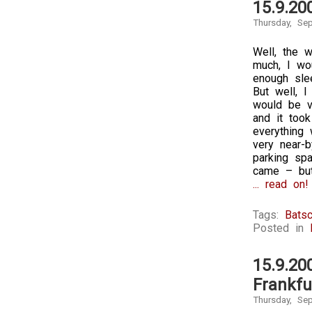
15.9.20
Thursday, Se
Well, the 
much, I wou
enough slee
But well, I
would be v
and it took
everything
very near-b
parking spa
came – but 
... read on!
Tags:
Batsc
Posted in
15.9.20
Frankfu
Thursday, Se