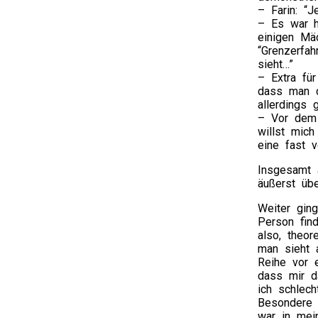
– Farin: “J
– Es war h
einigen Mä
“Grenzerfa
sieht…”
– Extra fü
dass man d
allerdings
– Vor dem 
willst mic
eine fast v
Insgesamt 
äußerst übe
Weiter gin
Person fin
also, theor
man sieht 
Reihe vor 
dass mir d
ich schlec
Besondere 
war in mei