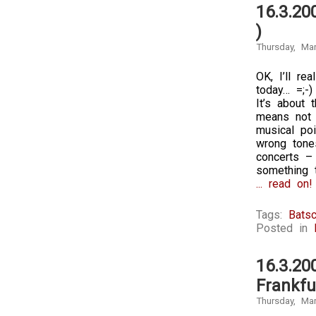
16.3.20
)
Thursday, Ma
OK, I’ll re
today… =;-
It’s about
means not 
musical poi
wrong tones
concerts –
something t
... read on!
Tags:
Batsc
Posted in
16.3.20
Frankfu
Thursday, Ma