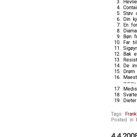
Hevne
Contai
Støv 
Din kj
En fo
Diaman
Bøn f
Far ti
Sigøy
Bak et
Resis
De in
Drøm 
Maest
———-
Medis
Svarte
Diete
Tags:
Frank
Posted in
4.4.200