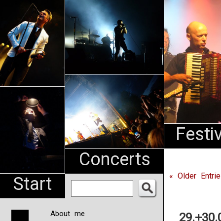
An
Pharma
NL
Festi
Concerts
« Older Entri
Start
About me
29.+30.