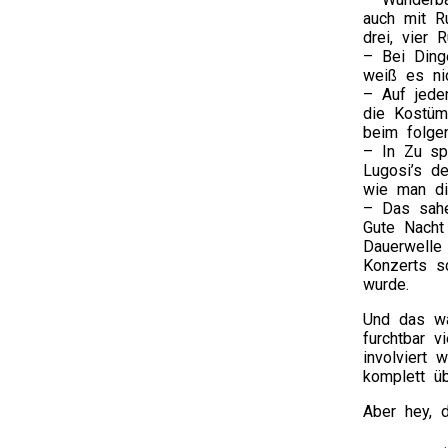
auch mit R
drei, vier 
– Bei Ding
weiß es ni
– Auf jeden
die Kostüm
beim folgen
– In Zu sp
Lugosi’s de
wie man di
– Das sahe
Gute Nacht
Dauerwelle 
Konzerts s
wurde.
Und das wa
furchtbar v
involviert 
komplett ü
Aber hey, 