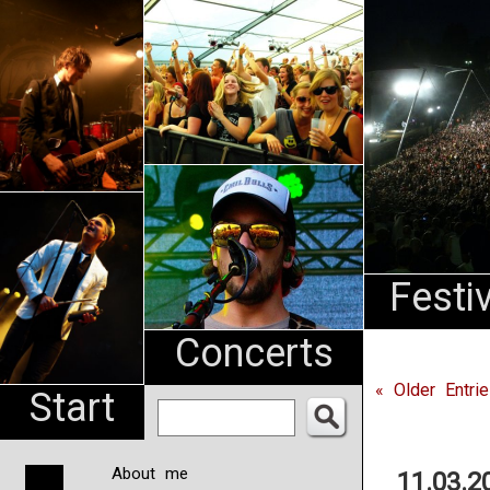
An
Pharma
NL
Festi
Concerts
« Older Entri
Start
About me
11.03.2