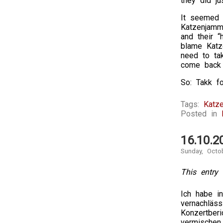
they did jus
It seemed 
Katzenjamm
and their “
blame Katze
need to ta
come back 
So: Takk fo
Tags:
Katz
Posted in
16.10.2
Sunday, Octo
This entry 
Ich habe i
vernachläss
Konzertberi
vermischen,