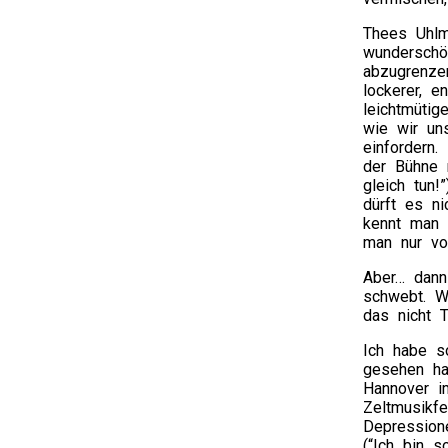
Thees Uhlm
wunderschö
abzugrenzen
lockerer, e
leichtmütig
wie wir un
einfordern.
der Bühne 
gleich tun!
dürft es ni
kennt man 
man nur vo
Aber… dann
schwebt. W
das nicht 
Ich habe s
gesehen ha
Hannover i
Zeltmusikfe
Depression
(“Ich bin 