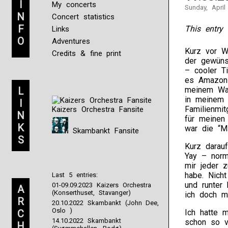
I
My concerts
Sunday, April
N
Concert statistics
F
This entry 
Links
O
Adventures
Kurz vor W
Credits & fine print
der gewüns
– cooler T
es Amazon 
L
meinem War
in meinem 
I
Familienmi
Kaizers Orchestra Fansite
N
für meinen
K
war die “Mi
Skambankt Fansite
S
Kurz darau
Yay – norm
mir jeder 
habe. Nich
Last 5 entries:
und runter
01-09.09.2023 Kaizers Orchestra
A
(Konserthuset, Stavanger)
ich doch m
R
20.10.2022 Skambankt (John Dee,
Oslo )
C
Ich hatte 
14.10.2022 Skambankt
schon so v
H