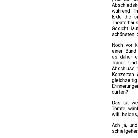
Abschiedsko
während Th
Erde die si
Theaterhau
Gesicht la
schönsten 
Noch vor k
einer Band
es daher e
Trauer. Un
Abschluss 
Konzerten 
gleichzeiti
Erinnerung
dürfen?
Das tut we
Tomte wähl
will beide
Ach ja, un
schiefgehe