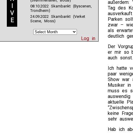
(Svømmehallen, Bodø)
außerdem: 
I
08.10.2022 Skambankt (Byscenen,
Tag des Ko
Trondheim)
V
ausverkauf
24.09.2022 Skambankt (Verket
Parken sol
E
Scene, Moss)
zwar – wie
als erwarte
deutlich g
Log in
Der Vorgru
er mir so 
auch sonst
Ich hatte 
paar wenige
Show war s
Musiker in
muss es se
auswendig 
aktuelle Pl
“Zwischens
keine Frage
sehr auswen
Hab ich ab