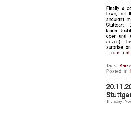
Finally a 
town, but t
shouldn’t m
Stuttgart…
kinda doubt
open until
seven). Th
surprise on 
... read on!
Tags:
Kaize
Posted in
20.11.2
Stuttgar
Thursday, No