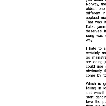
Norway, tha
oldest one 
different 
applaud ni
That was it
Katzenjamm
deserves it
song was do
way.
I hate to 
certainly n
go mainstre
are doing 
could use 
obviously 
come by to
Which is gr
falling in 
just wasn’
start danci
love the p