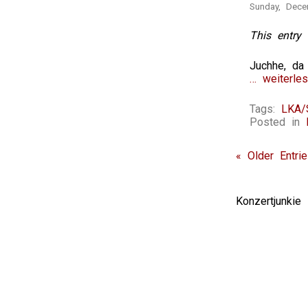
Sunday, Dece
This entry 
Juchhe, da
… weiterles
Tags:
LKA/S
Posted in
« Older Entri
Konzertjunki