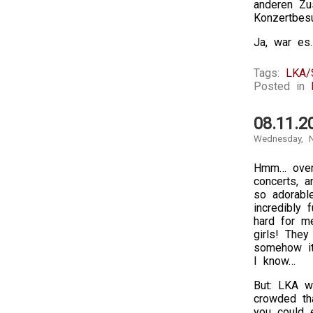
anderen Zu
Konzertbes
Ja, war es
Tags:
LKA/S
Posted in
08.11.2
Wednesday, N
Hmm… over 
concerts, a
so adorable
incredibly f
hard for m
girls! The
somehow it
I know…
But: LKA w
crowded th
you could 