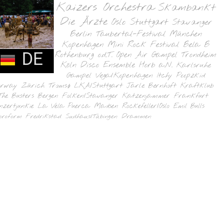
Kaizers Orchestra
Skambankt
Die Ärzte
Oslo
Stuttgart
Stavanger
Berlin
Taubertal-Festival
München
Kopenhagen
Mini Rock Festival
Bela B
DE
Rothenburg o.d.T.
Open Air Gampel
Trondheim
Köln
Disco Ensemble
Horb a.N.
Karlsruhe
Gampel
Vega/Kopenhagen
Itchy Poopzkid
orway
Zürich
Tromsø
LKA/Stuttgart
Jarle Bernhoft
Kraftklub
The Busters
Bergen
Folken/Stavanger
Katzenjammer
Frankfurt
nzertjunkie
La Vela Puerca
Madsen
Rockefeller/Oslo
Emil Bulls
oroform
Fredrikstad
Sudhaus/Tübingen
Drammen