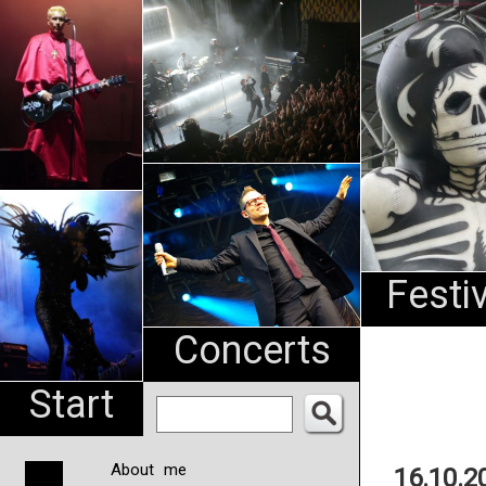
An
Pharma
NL
Festi
Concerts
Start
About me
16.10.2