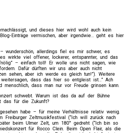
rnachlässigt, und dieses hier wird wohl auch kein
d Blog-Einträge vermischen, aber irgendwie… geht es hier
 wunderschön, allerdings fiel es mir schwer, es
 wirkte viel offener, lockerer, entspannter, und das
“nölig” – einfach toll! Er wolle uns nicht sagen, wie
ordern. Dafür dürften wir uns aber auch nicht
zen sehen, aber ich werde es gleich tun!”). Weitere
t weitersagen, dass das hier so entgleist ist…” Ach
 menschlich, dass man nur vor Freude grinsen kann.
onzert schwebt. Warum ist das da auf der Bühne
 das für die Zukunft?
gesehen habe – für meine Verhältnisse relativ wenig.
reiburger Zeltmusikfestival (“Ich will zurück nach
päter beim Ulmer Zelt, um 180° gedreht (“Ich bin so
edskonzert für Rocco Clein. Beim Open Flair, als die