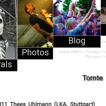
Blog
N
Photos
Wuhlheide/Berlin
Hamburg
Ko
Mannheim
Cl
vals
Tomte
011 Thees Uhlmann (LKA, Stuttgart)