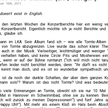
ber 16th, 2011
doesn't exist in English.
n den letzten Wochen die Konzertberichte hier ein wenig ve
 Konzertbericht. Eigentlich möchte ich ja nicht Berichte un
s, glaube ich.
ann im LKA. Sein Album fand ich – wie alle Tomte-Alben –
 von Tomte abzugrenzen. Live wurde das schon klarer. Thees
 auch in der Musik. Vielseitiger, leichtmütiger und weniger 
verhalten haben, und keine Circle Pits und Moshereien einf
, wenn er auf der Bühne rumtanzt (“Ich will mich nicht tan
fen leider nicht berichtet werden, denn: “Ihr dürft es nich
 kennt man doch, und es ist so wunderbar sympathisch und
 ist da noch der dunkle Schatten, der über dem ganzen K
mann solo”? Warum ist das nicht Tomte? Und was bedeutet
o viele Erinnerungen an Tomte, obwohl ich sie nur 10 Mal 
Mal in Hannover im Schwimmbad, ohne sie zu kennen. Beim F
ch will zurück zu meinen Depressionen!”) und fünf Jahre s
 Happy Uhl!”). Mit mehr als einem Kloß im Hals beim Abschi