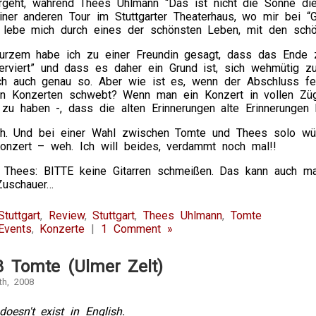
rgeht, während Thees Uhlmann “Das ist nicht die Sonne die 
einer anderen Tour im Stuttgarter Theaterhaus, wo mir bei 
ch lebe mich durch eines der schönsten Leben, mit den sc
urzem habe ich zu einer Freundin gesagt, dass das Ende z
erviert” und dass es daher ein Grund ist, sich wehmütig zu
ch auch genau so. Aber wie ist es, wenn der Abschluss fe
en Konzerten schwebt? Wenn man ein Konzert in vollen Züge
 zu haben -, dass die alten Erinnerungen alte Erinnerungen
h. Und bei einer Wahl zwischen Tomte und Thees solo wü
Konzert – weh. Ich will beides, verdammt noch mal!!
d Thees: BITTE keine Gitarren schmeißen. Das kann auch m
Zuschauer…
tuttgart
,
Review
,
Stuttgart
,
Thees Uhlmann
,
Tomte
Events
,
Konzerte
|
1 Comment »
8 Tomte (Ulmer Zelt)
th, 2008
doesn't exist in English.