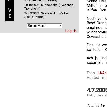
(Svømmehallen, Bodø)
Sonne unte
I
08.10.2022 Skambankt (Byscenen,
Mitten in 
Trondheim)
V
laufen. “I
24.09.2022 Skambankt (Verket
E
Scene, Moss)
Noch vor k
Band “kons
empfinde i
Log in
wundervoll
Gewissheit
Das tut we
so tollen 
Ach ja, un
sogar als 
Tags:
LKA/S
Posted in
4.7.200
Friday, July 4
This entry 