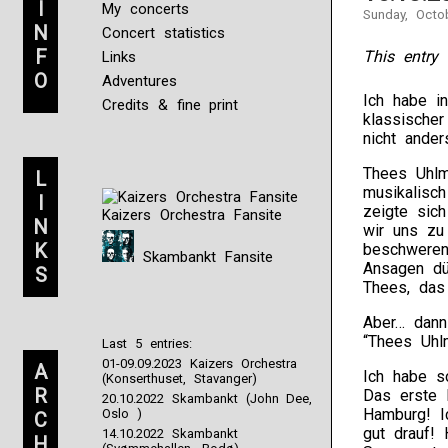
I
My concerts
Sunday, Octo
N
Concert statistics
F
This entry 
Links
O
Adventures
Ich habe i
Credits & fine print
klassischer
nicht ander
Thees Uhlm
L
musikalisch
I
zeigte sich
Kaizers Orchestra Fansite
N
wir uns zu 
K
beschweren
Skambankt Fansite
Ansagen dür
S
Thees, das
Aber… dann
“Thees Uhl
Last 5 entries:
01-09.09.2023 Kaizers Orchestra
A
Ich habe s
(Konserthuset, Stavanger)
R
Das erste 
20.10.2022 Skambankt (John Dee,
Hamburg! I
Oslo )
C
gut drauf!
14.10.2022 Skambankt
H