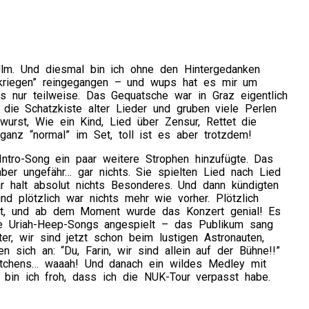
Ulm. Und diesmal bin ich ohne den Hintergedanken
tkriegen” reingegangen – und wups hat es mir um
s nur teilweise. Das Gequatsche war in Graz eigentlich
n die Schatzkiste alter Lieder und gruben viele Perlen
wurst, Wie ein Kind, Lied über Zensur, Rettet die
anz “normal” im Set, toll ist es aber trotzdem!
-Intro-Song ein paar weitere Strophen hinzufügte. Das
ber ungefähr… gar nichts. Sie spielten Lied nach Lied
r halt absolut nichts Besonderes. Und dann kündigten
d plötzlich war nichts mehr wie vorher. Plötzlich
scht, und ab dem Moment wurde das Konzert genial! Es
e Uriah-Heep-Songs angespielt – das Publikum sang
r, wir sind jetzt schon beim lustigen Astronauten,
sich an: “Du, Farin, wir sind allein auf der Bühne!!”
stchens… waaah! Und danach ein wildes Medley mit
 bin ich froh, dass ich die NUK-Tour verpasst habe.