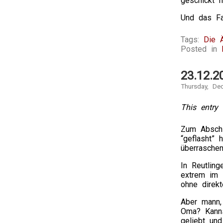
geschickt ha
Und das Fa
Tags:
Die 
Posted in
23.12.2
Thursday, De
This entry 
Zum Abschl
“geflasht”
überrasche
In Reutling
extrem im 
ohne direkt
Aber mann,
Oma? Kanns
geliebt und