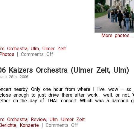
More photos...
rs Orchestra
,
Ulm
,
Ulmer Zelt
on
Photos
|
Comments Off
28.6.2006
–
06 Kaizers Orchestra (Ulmer Zelt, Ulm)
Photos
Kaizers
une 28th, 2006
Orchestra
(Ulmer
oncert nearby. Only one hour from where I live, wow – so i
Zelt,
 close enough to just drive there after work… well, or not
Ulm)
gether on the day of THAT concert. Which was a damned g
rs Orchestra
,
Review
,
Ulm
,
Ulmer Zelt
on
Berichte
,
Konzerte
|
Comments Off
28.6.2006