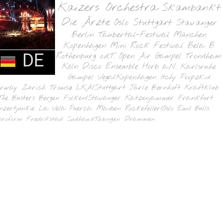
Kaizers Orchestra
Skambankt
Die Ärzte
Oslo
Stuttgart
Stavanger
Berlin
Taubertal-Festival
München
Kopenhagen
Mini Rock Festival
Bela B
DE
Rothenburg o.d.T.
Open Air Gampel
Trondheim
Köln
Disco Ensemble
Horb a.N.
Karlsruhe
Gampel
Vega/Kopenhagen
Itchy Poopzkid
orway
Zürich
Tromsø
LKA/Stuttgart
Jarle Bernhoft
Kraftklub
The Busters
Bergen
Folken/Stavanger
Katzenjammer
Frankfurt
nzertjunkie
La Vela Puerca
Madsen
Rockefeller/Oslo
Emil Bulls
oroform
Fredrikstad
Sudhaus/Tübingen
Drammen