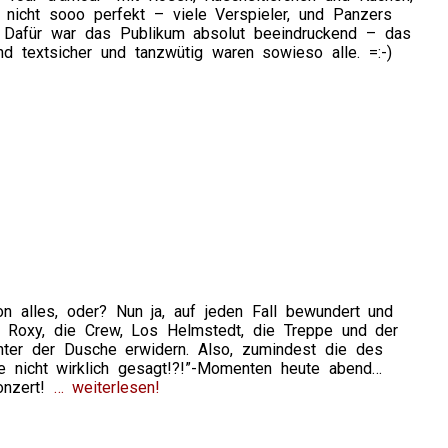
 nicht sooo perfekt – viele Verspieler, und Panzers
 Dafür war das Publikum absolut beeindruckend – das
d textsicher und tanzwütig waren sowieso alle. =:-)
n alles, oder? Nun ja, auf jeden Fall bewundert und
r Roxy, die Crew, Los Helmstedt, die Treppe und der
nter der Dusche erwidern. Also, zumindest die des
e nicht wirklich gesagt!?!”-Momenten heute abend…
onzert!
… weiterlesen!