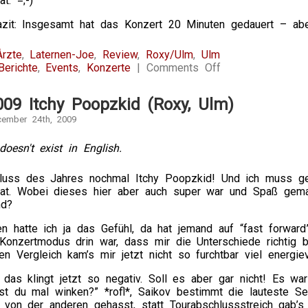
t. =;-)
zit: Insgesamt hat das Konzert 20 Minuten gedauert – ab
Ärzte
,
Laternen-Joe
,
Review
,
Roxy/Ulm
,
Ulm
on
Berichte
,
Events
,
Konzerte
|
Comments Off
26.04.2011
Laternen-
009 Itchy Poopzkid (Roxy, Ulm)
Joe
(Roxy,
cember 24th, 2009
Ulm)
doesn't exist in English.
uss des Jahres nochmal Itchy Poopzkid! Und ich muss ge
 hat. Wobei dieses hier aber auch super war und Spaß gema
nd?
en hatte ich ja das Gefühl, da hat jemand auf “fast forwar
Konzertmodus drin war, dass mir die Unterschiede richtig 
en Vergleich kam’s mir jetzt nicht so furchtbar viel energiev
 das klingt jetzt so negativ. Soll es aber gar nicht! Es w
t du mal winken?” *rofl*, Saikov bestimmt die lauteste S
 von der anderen gehasst, statt Tourabschlussstreich gab’s