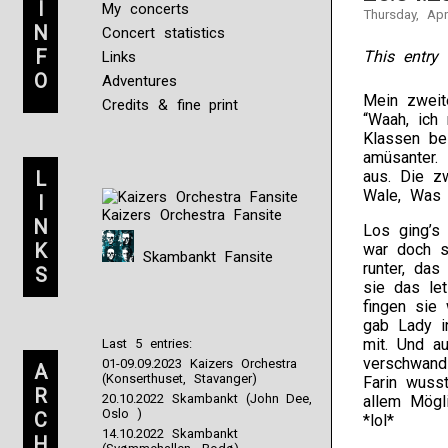
I
My concerts
Thursday, Apr
N
Concert statistics
F
This entry 
Links
O
Adventures
Mein zweit
Credits & fine print
“Waah, ich
Klassen bes
amüsanter. 
L
aus. Die zw
Wale, Was 
I
Kaizers Orchestra Fansite
N
Los ging’s 
K
war doch s
Skambankt Fansite
runter, da
S
sie das let
fingen sie
gab Lady i
mit. Und a
Last 5 entries:
verschwand 
01-09.09.2023 Kaizers Orchestra
A
(Konserthuset, Stavanger)
Farin wuss
R
20.10.2022 Skambankt (John Dee,
allem Mögl
Oslo )
C
*lol*
14.10.2022 Skambankt
H