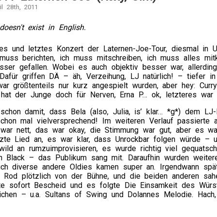
il 28th, 2011
doesn't exist in English.
es und letztes Konzert der Laternen-Joe-Tour, diesmal in 
 muss berichten, ich muss mitschreiben, ich muss alles mi
ser gefallen. Wobei es auch objektiv besser war, allerding
Dafür griffen DÄ – äh, Verzeihung, LJ natürlich! – tiefer i
ar größtenteils nur kurz angespielt wurden, aber hey: Curry
hat der Junge doch für Nerven, Erna P… ok, letzteres war g
schon damit, dass Bela (also, Julia, is’ klar… *g*) dem LJ
chon mal vielversprechend! Im weiteren Verlauf passierte a
s war nett, das war okay, die Stimmung war gut, aber es wa
zte Lied an, es war klar, dass Unrockbar folgen würde – un
 wild an rumzuimprovisieren, es wurde richtig viel gequat
n Black – das Publikum sang mit. Daraufhin wurden weiter
uch diverse andere Oldies kamen super an. Irgendwann späte
Rod plötzlich von der Bühne, und die beiden anderen sahen 
te sofort Bescheid und es folgte Die Einsamkeit des Wür
ichen – u.a. Sultans of Swing und Dolannes Melodie. Hach,