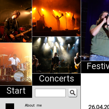
An
Pharma
NL
Festi
Concerts
Start
About me
26.04.2