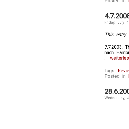
Posted in
4.7.200
Friday, July 4
This entry 
7.7.2003, T
nach Hambu
… weiterles
Tags:
Revi
Posted in
28.6.20
Wednesday, J