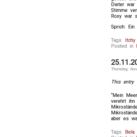
Dieter war
Stimme ver
Roxy war s
Sprich: Ein
Tags:
Itch
Posted in
25.11.2
Thursday, No
This entry 
“Mein Meers
verehrt ih
Mikroständ
Mikroständ
aber es war
Tags:
Bela