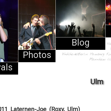
Blog
N
Photos
Wuhlheide/Berlin
Hamburg
Ko
Mannheim
Cl
vals
Ulm
011 Laternen-Joe (Roxy, Ulm)