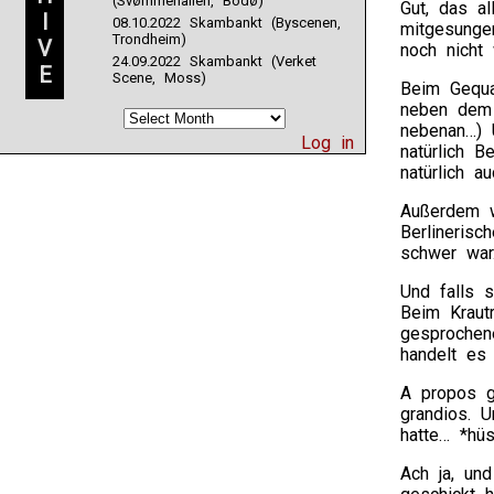
(Svømmehallen, Bodø)
Gut, das a
I
08.10.2022 Skambankt (Byscenen,
mitgesunge
Trondheim)
V
noch nicht
24.09.2022 Skambankt (Verket
E
Scene, Moss)
Beim Gequa
neben dem 
nebenan…) 
Log in
natürlich B
natürlich a
Außerdem w
Berlineris
schwer war.
Und falls 
Beim Kraut
gesprochen
handelt es
A propos g
grandios. 
hatte… *hüs
Ach ja, un