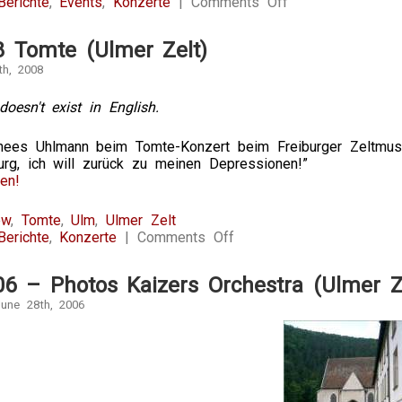
on
Berichte
,
Events
,
Konzerte
|
Comments Off
25.11.2009
Bela
8 Tomte (Ulmer Zelt)
B
(Roxy,
th, 2008
Ulm)
doesn't exist in English.
hees Uhlmann beim Tomte-Konzert beim Freiburger Zeltmusikf
rg, ich will zurück zu meinen Depressionen!”
en!
ew
,
Tomte
,
Ulm
,
Ulmer Zelt
on
Berichte
,
Konzerte
|
Comments Off
4.7.2008
Tomte
06 – Photos Kaizers Orchestra (Ulmer Z
(Ulmer
Zelt)
une 28th, 2006