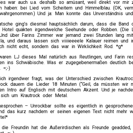
lles war auch u.a. deshalb so amüsant, weil direkt vor mir
n haben: bei Lied vom Scheitern und Himmelblau. (OK, verm
 wahrgenommen.) Und ja: Man konnte das Unverständnis und 
tsche ging’s diesmal hauptsächlich darum, dass die Band 
Hotel quäkten irgendwelche Seehunde oder Robben. (Die L
Und über Farins Zimmer war jemand zwei Stunden lang mit
ela, und daraus lassen sich viiiieeeele Kalauer reimen und 
uch nicht echt, sondern das war in Wirklichkeit Rod. *g*
aren LJ dieses Mal natürlich aus Reutlingen, und Farin r
chen ins Schwäbische. Was er zugegebenermaßen deutlich b
 =;-)
sich irgendwer fragt, was der Unterschied zwischen Krautr
rock dauern die Lieder 18 Minuten (“Geil, da müssten wir n
en Intro auf Englisch mit deutschem Akzent. Und je nachde
 sich um Krautrock oder Metal.
esprochen – Unrockbar sollte es eigentlich in gesprochener
Und das kurz nachdem er seinen eigenen Text nicht mehr w
tel*
d die Freundin hat die Außerirdischen als Freunde geadded,