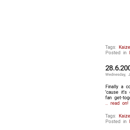
Tags:
Kaize
Posted in
28.6.20
Wednesday, J
Finally a c
’cause it’s
fan get-to
... read on!
Tags:
Kaize
Posted in