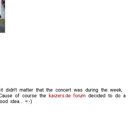
t didn’t matter that the concert was during the week,
. ‘Cause of course the
kaizers.de forum
decided to do a
ood idea… =:-)