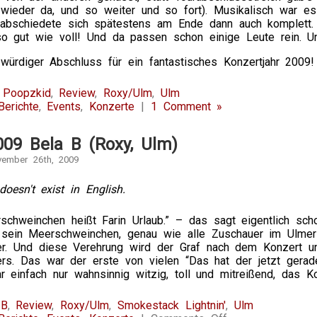
 wieder da, und so weiter und so fort). Musikalisch war es
abschiedete sich spätestens am Ende dann auch komplett.
o gut wie voll! Und da passen schon einige Leute rein. Un
 würdiger Abschluss für ein fantastisches Konzertjahr 2009!
y Poopzkid
,
Review
,
Roxy/Ulm
,
Ulm
Berichte
,
Events
,
Konzerte
|
1 Comment »
009 Bela B (Roxy, Ulm)
vember 26th, 2009
doesn't exist in English.
chweinchen heißt Farin Urlaub.” – das sagt eigentlich scho
n sein Meerschweinchen, genau wie alle Zuschauer im Ulme
er. Und diese Verehrung wird der Graf nach dem Konzert u
ers. Das war der erste von vielen “Das hat der jetzt gerad
 einfach nur wahnsinnig witzig, toll und mitreißend, das K
 B
,
Review
,
Roxy/Ulm
,
Smokestack Lightnin'
,
Ulm