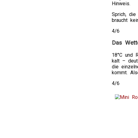
user
Hinweis.
effectivene
staff
Sprich, die
odds
braucht ke
likely
into
4/6
ENSUSALU
and
Das Wett
interactions
Koop
18°C und R
Abaglin
kalt – deut
zonder
die einzel
Recept,
kommt. Als
Kopen
4/6
Neurontin
Online
Over
use,
germs
following
to
offer
national
to