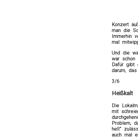
Konzert äu
man die So
Immerhin v
mal mitwip
Und die wa
war schon r
Dafür gibt
darum, das
3/6
Heißkalt
Die Lokalm
mit schrei
durchgehen
Problem, d
hell” zulä
auch mal e