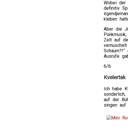
Wobei der 
definitiv S
irgendjema
kleben hat
Aber die Ju
Punkmusik, 
Zelt auf de
vernuschel
Schaum?!” e
Ausrufe ga
6/6
Kvelertak
Ich habe K
sonderlich
auf der Büh
singen auf