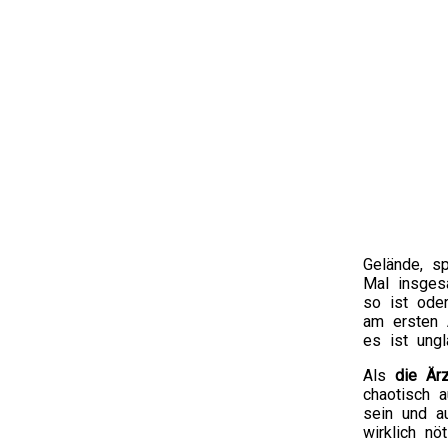
Gelände, s
Mal insges
so ist ode
am ersten 
es ist ungl
Als
die Är
chaotisch 
sein und a
wirklich nö