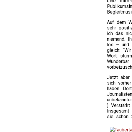
eine “Intro
Publikumsi
Begleitmu
Auf dem We
sehr posit
ich das nic
niemand. Ih
los – und 
gleich: “Wi
Wort, stür
Wunderbar 
vorbeizusc
Jetzt aber 
sich vorhe
haben. Dor
Journalist
unbekannte
) Verstärk
Insgesamt 
sie schon 