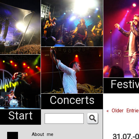
An
Pharma
NL
Festi
Concerts
« Older Entri
Start
About me
31.07.-