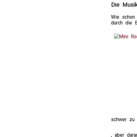
Die Musi
Wie schon 
durch die 
schwer zu 
This
, aber dar
is