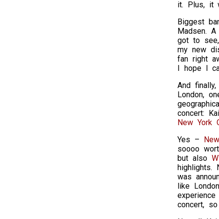
it. Plus, 
Biggest ba
Madsen. A 
got to see,
my new dis
fan right a
I hope I c
And finally
London, one
geographica
concert: K
New York C
Yes –
New
soooo wort
but also
W
highlights.
was announ
like London
experience 
concert, so 