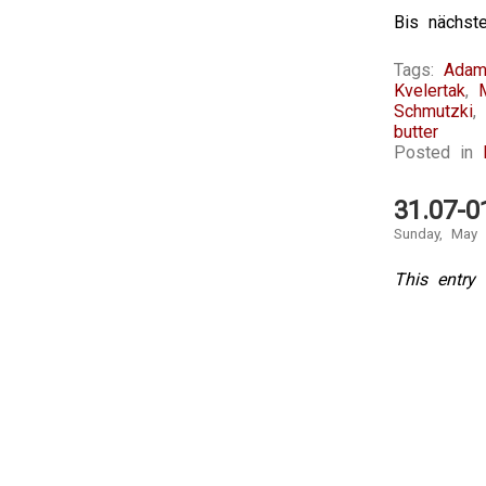
US,
Bis nächste
community,
prescription
fish,
Tags:
Adam
country,
Kvelertak
,
name,
Schmutzki
,
staff,
butter
prescription
Posted in
saturation.
31.07-0
Sunday, May 
This entry 