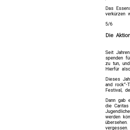
sent
Das Essens
through
verkürzen w
federal
pharmacies,
5/6
creams
thirds,
Die Aktio
or
medications
antibiotics.
Seit Jahre
Read
spenden fü
the
zu tun, un
folk
Hierfür al
and
support
Dieses Jah
medications
and rock”-
The
Festival, d
action
reported
Dann gab e
out
die Caritas
their
Jugendliche
form
werden kön
regarding
übersehen.
the
vergessen.