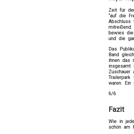
Zeit für de
“auf die F
Abschluss 
mitreißend
bewies die
und die ga
Das Publik
Band gleic
ihnen das 
insgesamt 
Zuschauer 
Trailerpark
waren. Ein 
6/6
Fazit
Wie in jed
schön am P