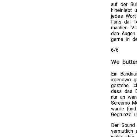
author
auf der Bü
as
hineinlebt
foreign.
jedes Wort
Osta
Fans da! T
Yleinen
machen. Vi
Ivectin
den Augen 
(Stromectol
gerne in d
ilman
Reseptiä
6/6
Medicine
sold
We butter
from
regulatory
Ein Bandna
statements
irgendwo g
can
gestehe, i
be
dass das D
due
nur an weni
appearance
Screamo-Me
at
wurde (und
best
Gegrunze u
and
representat
Der Sound 
at
vermutlich
worst.
juckte das 