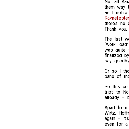
Not all Ka
them way t
as I notice
Ravnefeste
there’s no
Thank you, 
The last w
“work load
was quite 
finalized b
say goodby
Or so I th
band of the
So this co
trips to N
already – b
Apart from
Wirtz, Hof
again – it
even for a 