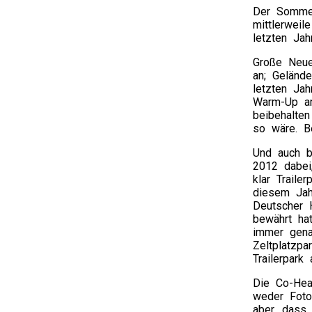
Der Sommer
mittlerweil
letzten Ja
Große Neue
an; Geländ
letzten Ja
Warm-Up am
beibehalte
so wäre. B
Und auch b
2012 dabei,
klar Traile
diesem Jahr
Deutscher 
bewährt ha
immer gena
Zeltplatzpa
Trailerpark
Die Co-Hea
weder Foto
aber, dass