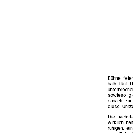
Bühne feie
halb fünf 
unterbroch
sowieso gle
danach zur
diese Uhrze
Die nächst
wirklich ha
ruhigen, e