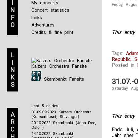
I
My concerts
Friday, Augus
N
Concert statistics
F
Links
O
Adventures
This entry 
Credits & fine print
Question
1:
Tags:
Adam
L
What
Republic
,
S
I
are
Posted in
Kaizers Orchestra Fansite
N
the
developing
K
Skambankt Fansite
31.07.-
chances
S
that
Saturday, Au
would
understand
the
Last 5 entries:
use
01-09.09.2023 Kaizers Orchestra
A
forms
This entry 
(Konserthuset, Stavanger)
R
to
20.10.2022 Skambankt (John Dee,
give
Oslo )
C
Ende Juli,
medication
14.10.2022 Skambankt
Jahr eher 
H