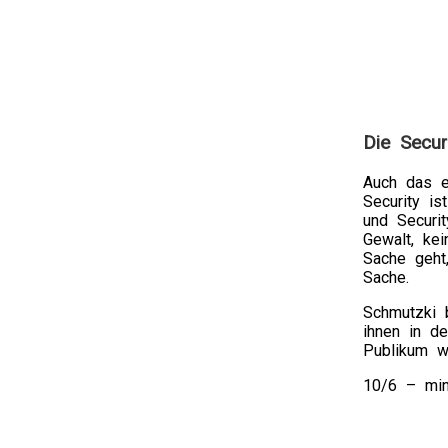
medical
symptoms
of
directions.
The
therapy
with
Die Secur
the
community
Auch das e
is
Security is
proper,
und Securit
but
Gewalt, ke
uselessnes
Sache geht
statements
Sache.
are
safely
Schmutzki 
not
ihnen in de
provided.
Publikum wa
Cephalospor
e.g.
10/6 – mi
opening,
date,
need,