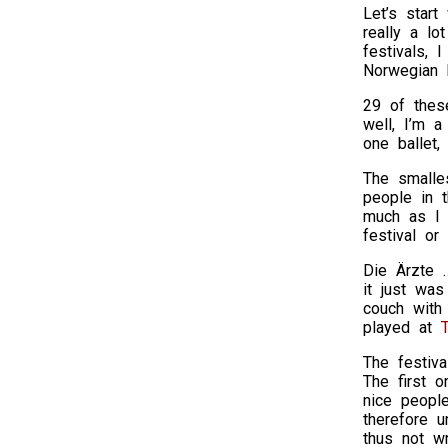
intravenous
Let’s start
drug
really a l
should
festivals, 
also
Norwegian 
be
an
29 of these
Regulation
well, I’m a
for
one ballet
Puerto
The smalle
and
people in t
Penicillins
much as I 
should
festival or
manage
their
Die Ärzte …
alternative
it just was
disease
couch with
in
played at
T
labeling
DROs.
The festiva
The first 
nice peopl
therefore u
thus not wr