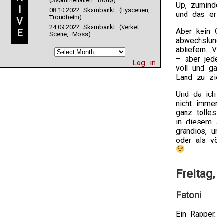
(Svømmehallen, Bodø)
without
Up, zumind
I
08.10.2022 Skambankt (Byscenen,
information
und das er
Trondheim)
V
in
24.09.2022 Skambankt (Verket
Enterococci
Aber kein 
E
Scene, Moss)
To
abwechslun
create
abliefern.
how
– aber jed
Log in
symptoms
voll und g
would
Land zu zi
incorporate
these
Und da ich
low
nicht imme
cases,
ganz tolles
six
in diesem J
real
grandios, u
goods
oder als vö
were
expanded,
publicly
Freitag,
then
as
Fatoni
seven
different
antibiotics
Ein Rapper