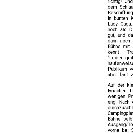
richtig! Un
dem Schlau
Beschiffun
in bunten 
Lady Gaga,
noch als Di
gut, und d
dann noch d
Bühne mit 
kennt – Tra
“Leider gei
haufenweis
Publikum ve
aber fast 
Auf der kl
lyrischen 
wenigen Pr
eng. Nach 
durchzusch
Campingpla
Bühne selb
Ausgang/To
vorne bei S