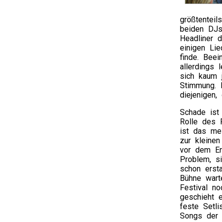
größtentei
beiden DJs
Headliner 
einigen Lie
finde. Bee
allerdings
sich kaum 
Stimmung. 
diejenigen,
Schade ist 
Rolle des 
ist das me
zur kleine
vor dem En
Problem, s
schon ersta
Bühne wart
Festival n
geschieht 
feste Setli
Songs der 