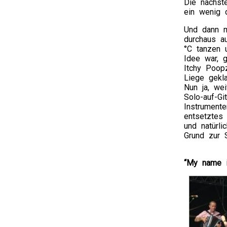
Die nächs
ein wenig 
Und dann m
durchaus a
°C tanzen 
Idee war, 
Itchy Poop
Liege gekla
Nun ja, wei
Solo-auf-Gi
Instrumente
entsetztes 
und natürl
Grund zur 
“My name i