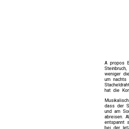
A propos B
Steinbruch
weniger di
um nachts 
Stacheldra
hat die Ko
Musikalisc
dass der S
und am Son
abreisen. A
entspannt 
bei der le