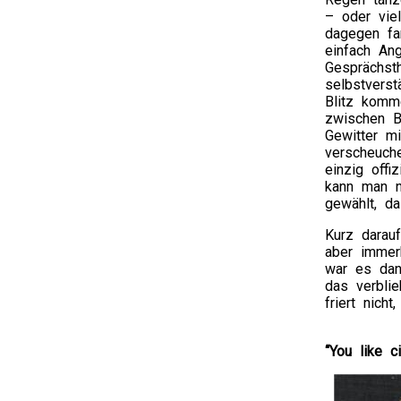
– oder viel
dagegen fa
einfach An
Gesprächst
selbstverst
Blitz komme
zwischen B
Gewitter m
verscheuch
einzig offi
kann man n
gewählt, d
Kurz darau
aber immer
war es dan
das verbli
friert nich
“You like c