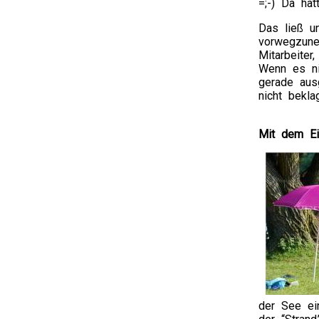
=;-) Da hä
Das ließ u
vorwegzune
Mitarbeiter
Wenn es ni
gerade aus
nicht bekla
Mit dem Ei
der See ein