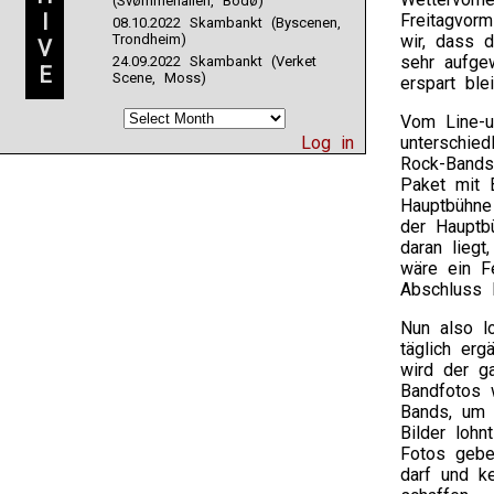
(Svømmehallen, Bodø)
I
Freitagvor
08.10.2022 Skambankt (Byscenen,
Trondheim)
wir, dass 
V
sehr aufge
24.09.2022 Skambankt (Verket
E
Scene, Moss)
erspart blei
Vom Line-u
Log in
unterschied
Rock-Bands
Paket mit 
Hauptbühne
der Hauptb
daran lieg
wäre ein F
Abschluss l
Nun also l
täglich erg
wird der ga
Bandfotos 
Bands, um 
Bilder loh
Fotos gebe
darf und k