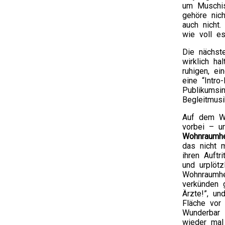
um Muschis
gehöre nich
auch nicht
wie voll e
Die nächst
wirklich ha
ruhigen, e
eine “Intro
Publikumsi
Begleitmu
Auf dem W
vorbei – u
Wohnraumh
das nicht 
ihren Auftr
und urplötz
Wohnraumhel
verkünden g
Ärzte!”, u
Fläche vor
Wunderbar 
wieder mal