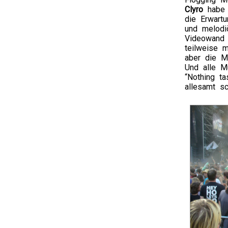
Clyro
habe i
die Erwart
und melodi
Videowand h
teilweise m
aber die Mu
Und alle M
“Nothing t
allesamt s