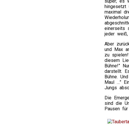
super; es 
hingesetzt
maximal dr
Wiederholu
abgeschnitt
einerseits 
jeder weiß
Aber zurüc
und Max am
zu spielen!
diesem Lie
Bühne!” Nu
darstellt. 
Bühne. Und
Maul …” Ei
Jungs abso
Die Emerge
sind die U
Pausen für