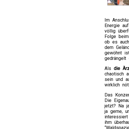
Im Anschlu
Energie au
völlig über
Folge beim
ob es auch
dem Geländ
gewöhnt is
gedrängelt
Als
die Är
chaotisch 
sein und a
wirklich nö
Das Konzer
Die Eigenau
jetzt? Na j
ja gerne, 
interessier
ihm überha
“Waldspazie