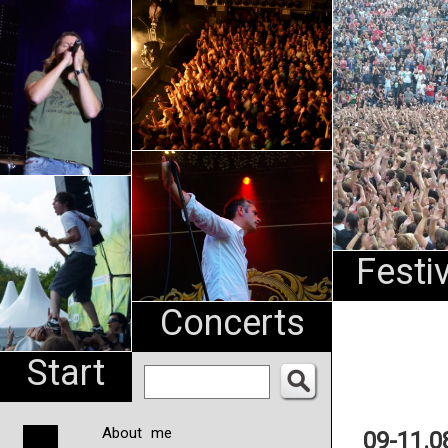
An
Pharma
NL
Festi
Concerts
Start
About me
09-11.0