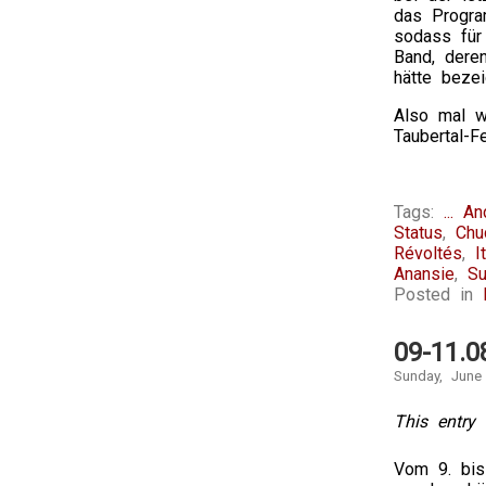
das Progra
sodass für
Band, dere
hätte beze
Also mal w
Taubertal-
Tags:
... A
Status
,
Chu
Révoltés
,
I
Anansie
,
Su
Posted in
09-11.0
Sunday, June
This entry 
Vom 9. bis