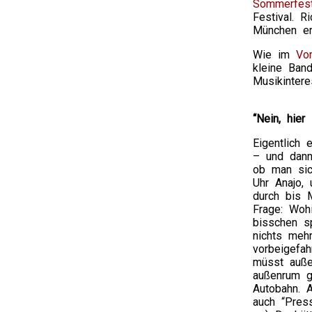
Sommerfest
Festival. R
München er
Wie im
Vor
kleine Ban
Musikintere
“Nein, hier
Eigentlich
– und dann 
ob man sic
Uhr Anajo,
durch bis 
Frage: Wohi
bisschen s
nichts meh
vorbeigefah
müsst auße
außenrum g
Autobahn. 
auch “Pres