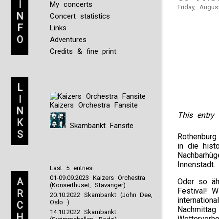
I
My concerts
Friday, Augus
N
Concert statistics
F
Links
O
Adventures
Credits & fine print
L
I
Kaizers Orchestra Fansite
N
This entry 
K
Skambankt Fansite
S
Rothenburg
in die hist
Nachbarhüg
Innenstadt.
Last 5 entries:
01-09.09.2023 Kaizers Orchestra
A
Oder so äh
(Konserthuset, Stavanger)
Festival! 
R
20.10.2022 Skambankt (John Dee,
internation
Oslo )
C
Nachmittag
14.10.2022 Skambankt
H
Wettervorhe