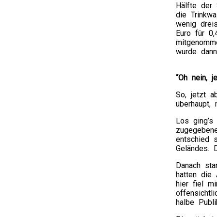
Hälfte der
die Trinkwa
wenig drei
Euro für 0,
mitgenomme
wurde dann 
“Oh nein, j
So, jetzt 
überhaupt,
Los ging’s
zugegebene
entschied 
Geländes. D
Danach sta
hatten die
hier fiel m
offensicht
halbe Publi