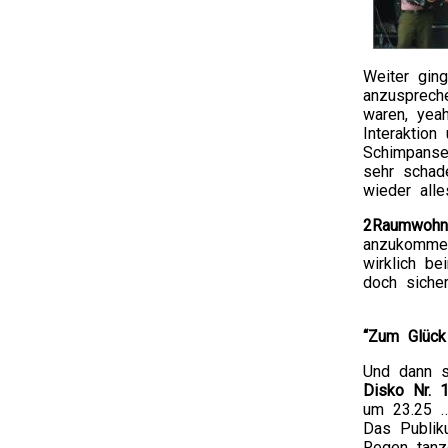
Weiter gin
anzusprech
waren, yea
Interaktio
Schimpanse
sehr schad
wieder alle
2Raumwohn
anzukommen
wirklich b
doch siche
“Zum Glück 
Und dann s
Disko Nr. 
um 23.25 …
Das Publik
Regen tanz