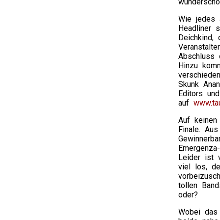
wunderschö
Wie jedes 
Headliner 
Deichkind,
Veranstalte
Abschluss 
Hinzu komm
verschiede
Skunk Anan
Editors un
auf
www.tau
Auf keinen
Finale. Aus
Gewinnerba
Emergenza-
Leider ist 
viel los, d
vorbeizusc
tollen Ban
oder?
Wobei das 