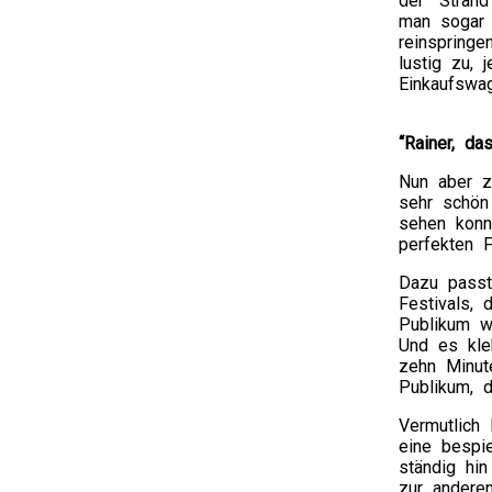
der “Stran
man sogar 
reinspringe
lustig zu,
Einkaufswag
“Rainer, das
Nun aber zu
sehr schön
sehen konn
perfekten F
Dazu passt
Festivals,
Publikum w
Und es kle
zehn Minut
Publikum, 
Vermutlich
eine bespi
ständig hin
zur andere