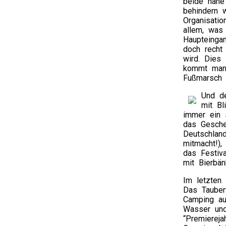
beide nahe
behindern 
Organisatio
allem, was
Haupteinga
doch recht
wird. Dies 
kommt man 
Fußmarsch 
Und de
mit Bl
immer ein 
das Gesche
Deutschlan
mitmacht!)
das Festiv
mit Bierbä
Im letzten
Das Taubert
Camping au
Wasser und
“Premierej