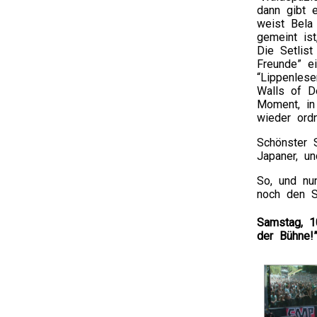
dann gibt 
weist Bela 
gemeint is
Die Setlist
Freunde” e
“Lippenlese
Walls of D
Moment, in
wieder ordn
Schönster 
Japaner, u
So, und nu
noch den S
Samstag, 1
der Bühne!