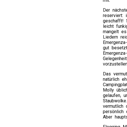
mit.
Der nächst
reserviert
geschafft! 
leicht fun
mangelt es
Liedern re
Emergenza-
gut besetz
Emergenza-
Gelegenhei
vorzustellen
Das vermut
natürlich e
Campingplat
Molly übli
gelaufen, 
Staubwolke
vermutlich
persönlich
Aber haupt
Flogging M