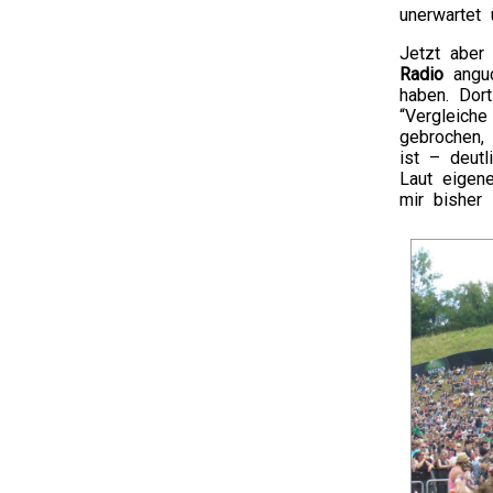
unerwartet
Jetzt aber 
Radio
anguc
haben. Dor
“Vergleich
gebrochen,
ist – deutl
Laut eigen
mir bisher