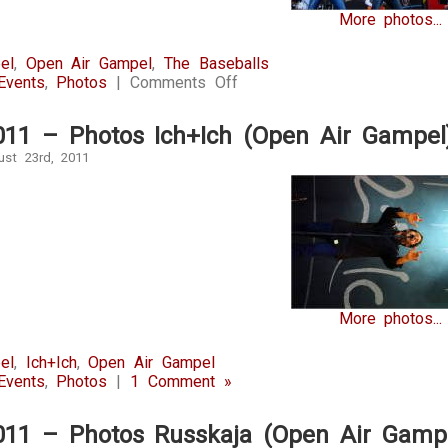
More photos...
el
,
Open Air Gampel
,
The Baseballs
on
Events
,
Photos
|
Comments Off
21.08.2011
–
011 – Photos Ich+Ich (Open Air Gampel
Photos
The
ust 23rd, 2011
Baseballs
(Open
Air
Gampel)
More photos...
el
,
Ich+Ich
,
Open Air Gampel
Events
,
Photos
|
1 Comment »
2011 – Photos Russkaja (Open Air Gamp