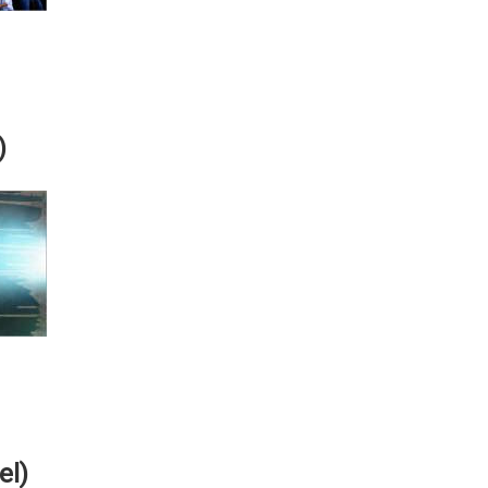
)
el)