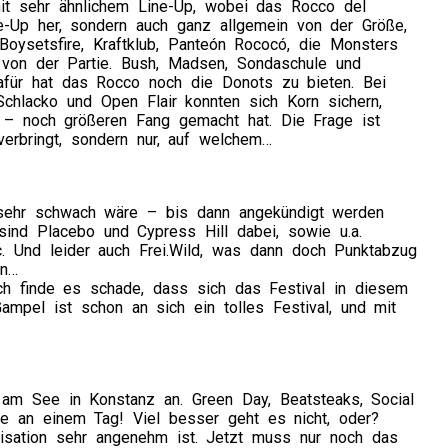
it sehr ähnlichem Line-Up, wobei das Rocco del
e-Up her, sondern auch ganz allgemein von der Größe,
, Boysetsfire, Kraftklub, Panteón Rococó, die Monsters
t von der Partie. Bush, Madsen, Sondaschule und
dafür hat das Rocco noch die Donots zu bieten. Bei
chlacko und Open Flair konnten sich Korn sichern,
 – noch größeren Fang gemacht hat. Die Frage ist
erbringt, sondern nur, auf welchem…
sehr schwach wäre – bis dann angekündigt werden
sind Placebo und Cypress Hill dabei, sowie u.a.
c. Und leider auch Frei.Wild, was dann doch Punktabzug
in…
ch finde es schade, dass sich das Festival in diesem
mpel ist schon an sich ein tolles Festival, und mit
am See in Konstanz an. Green Day, Beatsteaks, Social
lle an einem Tag! Viel besser geht es nicht, oder?
isation sehr angenehm ist. Jetzt muss nur noch das