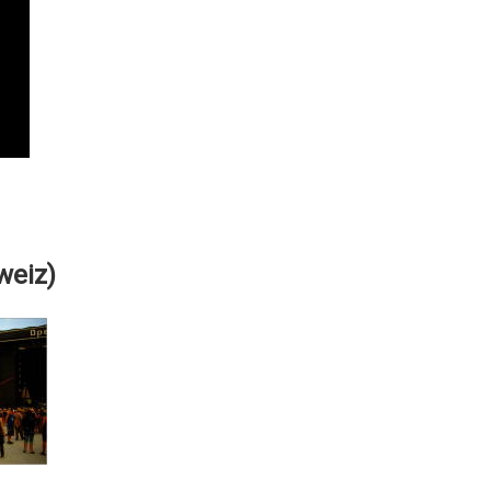
weiz)