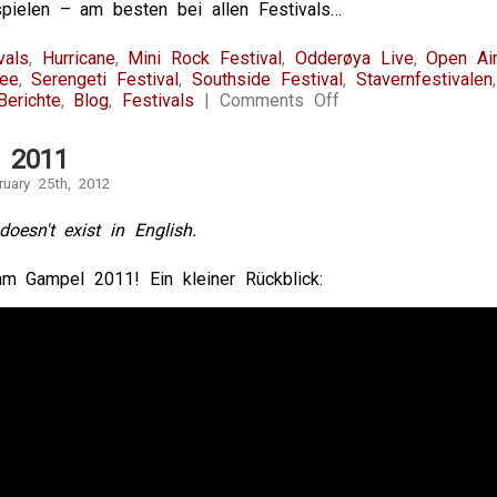
spielen – am besten bei allen Festivals…
vals
,
Hurricane
,
Mini Rock Festival
,
Odderøya Live
,
Open Ai
ee
,
Serengeti Festival
,
Southside Festival
,
Stavernfestivalen
on
Berichte
,
Blog
,
Festivals
|
Comments Off
Festivals
2012!
 2011
ruary 25th, 2012
doesn't exist in English.
am Gampel 2011! Ein kleiner Rückblick: