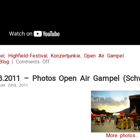
el
,
Highfield-Festival
,
Konzertjunkie
,
Open Air Gampel
on
Blog
|
Comments Off
Gampel
2011
08.2011 – Photos Open Air Gampel (Sch
ust 23rd, 2011
More photos...