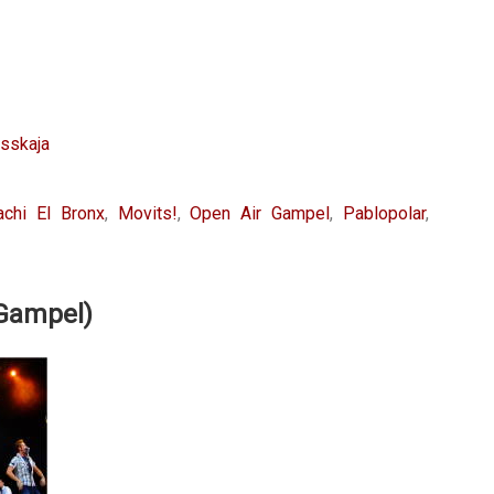
sskaja
achi El Bronx
,
Movits!
,
Open Air Gampel
,
Pablopolar
,
Gampel)