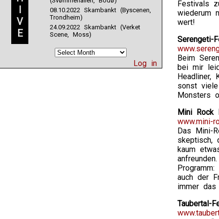
(Svømmehallen, Bodø)
Festivals z
I
08.10.2022 Skambankt (Byscenen,
wiederum n
Trondheim)
V
wert!
24.09.2022 Skambankt (Verket
E
Scene, Moss)
Serengeti-F
www.serenge
Beim Seren
Log in
bei mir le
Headliner,
sonst viel
Monsters o
Mini Rock F
www.mini-ro
Das Mini-R
skeptisch, 
kaum etwas,
anfreunden
Programm: K
auch der F
immer das 
Taubertal-F
www.taubert