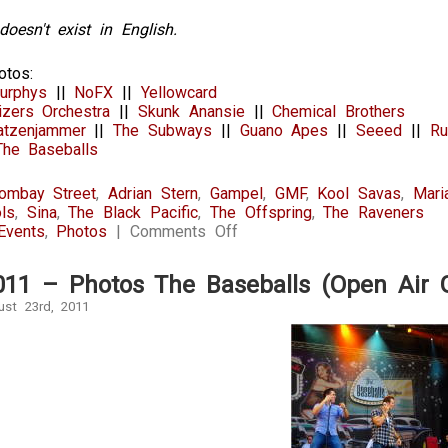
doesn't exist in English.
otos:
urphys
||
NoFX
||
Yellowcard
izers Orchestra
||
Skunk Anansie
||
Chemical Brothers
atzenjammer
||
The Subways
||
Guano Apes
||
Seeed
||
Ru
The Baseballs
ombay Street
,
Adrian Stern
,
Gampel
,
GMF
,
Kool Savas
,
Mari
ls
,
Sina
,
The Black Pacific
,
The Offspring
,
The Raveners
on
Events
,
Photos
|
Comments Off
18-
21.08.2011
011 – Photos The Baseballs (Open Air 
–
Photos
ust 23rd, 2011
Open
Air
Gampel
(Schweiz)