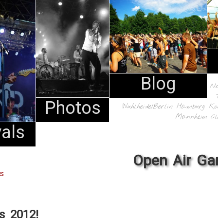
Blog
N
Photos
Wuhlheide/Berlin
Hamburg
Ko
Mannheim
Cl
vals
Open Air Ga
es
ls 2012!