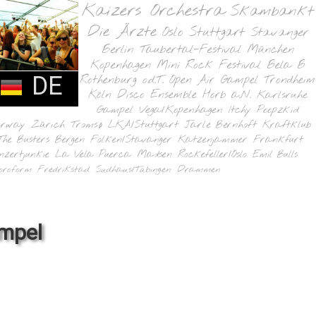
Kaizers Orchestra
Skambankt
Die Ärzte
Oslo
Stuttgart
Stavanger
Berlin
Taubertal-Festival
München
Kopenhagen
Mini Rock Festival
Bela B
DE
Rothenburg o.d.T.
Open Air Gampel
Trondheim
Köln
Disco Ensemble
Horb a.N.
Karlsruhe
Gampel
Vega/Kopenhagen
Itchy Poopzkid
orway
Zürich
Tromsø
LKA/Stuttgart
Jarle Bernhoft
Kraftklub
The Busters
Bergen
Folken/Stavanger
Katzenjammer
Frankfurt
nzertjunkie
La Vela Puerca
Madsen
Rockefeller/Oslo
Emil Bulls
oroform
Fredrikstad
Sudhaus/Tübingen
Drammen
mpel