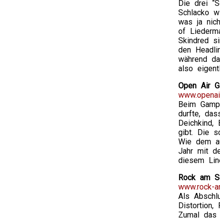
Die drei “
Schlacko w
was ja nich
of Liederm
Skindred s
den Headli
während da
also eigen
Open Air G
www.openai
Beim Gampe
durfte, da
Deichkind,
gibt. Die 
Wie dem au
Jahr mit d
diesem Lin
Rock am Se
www.rock-a
Als Abschl
Distortion
Zumal das 