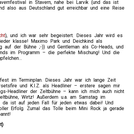
vernfestival in Stavern, nahe bei Larvik (und das ist
ind also aus Deutschland gut erreichbar und eine Reise
cht
), und ich war sehr begeistert. Dieses Jahr wird es
wieder klasse! Maximo Park und Deichkind als
ag auf der Bühne ;-)) und Gentleman als Co-Heads, und
 Bands im Programm – die perfekte Mischung! Und die
üpfelchen…
 fest im Terminplan. Dieses Jahr war ich lange Zeit
etsfire und K.I.Z. als Headliner – erstere sagen mir
ags-Headliner der Zeltbühne – kann ich mich auch nicht
eltbühne, Wirtz! Außerdem u.a. am Samstag im
– da ist auf jeden Fall für jeden etwas dabei! Und
oller Erfolg. Zumal das Tolle beim Mini Rock ja gerade
annt!
t)