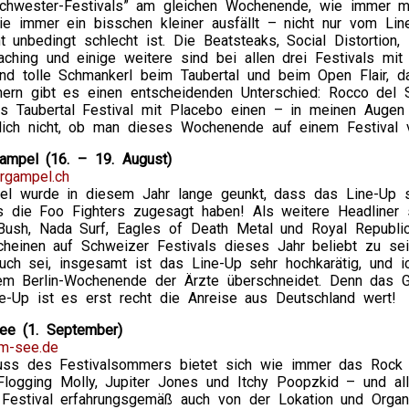
Schwester-Festivals” am gleichen Wochenende, wie immer m
ie immer ein bisschen kleiner ausfällt – nicht nur vom Lin
t unbedingt schlecht ist. Die Beatsteaks, Social Distortion
aching und einige weitere sind bei allen drei Festivals mi
ind tolle Schmankerl beim Taubertal und beim Open Flair, 
nern gibt es einen entscheidenden Unterschied: Rocco del S
s Taubertal Festival mit Placebo einen – in meinen Augen
tlich nicht, ob man dieses Wochenende auf einem Festival v
ampel (16. – 19. August)
rgampel.ch
l wurde in diesem Jahr lange geunkt, dass das Line-Up 
ss die Foo Fighters zugesagt haben! Als weitere Headliner 
 Bush, Nada Surf, Eagles of Death Metal und Royal Republi
scheinen auf Schweizer Festivals dieses Jahr beliebt zu se
ch sei, insgesamt ist das Line-Up sehr hochkarätig, und i
em Berlin-Wochenende der Ärzte überschneidet. Denn das Ga
e-Up ist es erst recht die Anreise aus Deutschland wert!
e (1. September)
m-see.de
uss des Festivalsommers bietet sich wie immer das Rock 
, Flogging Molly, Jupiter Jones und Itchy Poopzkid – und a
Festival erfahrungsgemäß auch von der Lokation und Organ