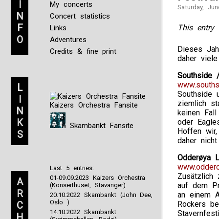
I
My concerts
Saturday, Jun
N
Concert statistics
F
This entry 
Links
O
Adventures
Dieses Jah
Credits & fine print
daher viel
Southside /
www.souths
L
Southside 
I
ziemlich s
Kaizers Orchestra Fansite
N
keinen Fal
K
oder Eagle
Skambankt Fansite
Hoffen wir
S
daher nicht
Odderøya Li
www.oddero
Last 5 entries:
Zusätzlich
01-09.09.2023 Kaizers Orchestra
A
auf dem Pr
(Konserthuset, Stavanger)
R
an einem A
20.10.2022 Skambankt (John Dee,
Oslo )
C
Rockers be
14.10.2022 Skambankt
Stavernfes
H