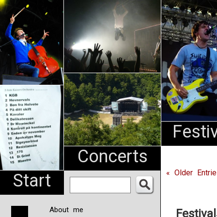
An
Pharma
NL
Festi
Concerts
« Older Entri
Start
About me
Festiva