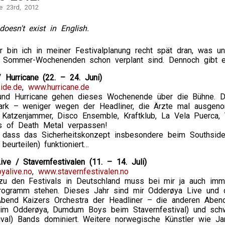
e 23rd, 2012
doesn't exist in English.
r bin ich in meiner Festivalplanung recht spät dran, was u
e Sommer-Wochenenden schon verplant sind. Dennoch gibt e
 Hurricane (22. – 24. Juni)
ide.de
,
www.hurricane.de
und Hurricane gehen dieses Wochenende über die Bühne. D
tark – weniger wegen der Headliner, die Ärzte mal ausgeno
l Katzenjammer, Disco Ensemble, Kraftklub, La Vela Puerca,
s of Death Metal verpassen!
, dass das Sicherheitskonzept insbesondere beim Southside
 beurteilen) funktioniert…
ve / Stavernfestivalen (11. – 14. Juli)
yalive.no
,
www.stavernfestivalen.no
 zu den Festivals in Deutschland muss bei mir ja auch im
ogramm stehen. Dieses Jahr sind mir Odderøya Live und da
bend Kaizers Orchestra der Headliner – die anderen Abe
im Odderøya, Dumdum Boys beim Stavernfestival) und sch
tival) Bands dominiert. Weitere norwegische Künstler wie 