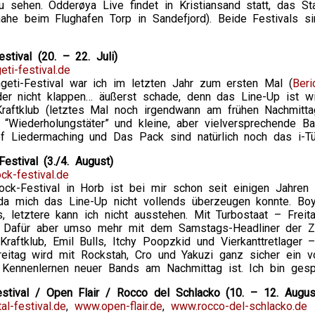
u sehen. Odderøya Live findet in Kristiansand statt, das Sta
ahe beim Flughafen Torp in Sandefjord). Beide Festivals s
estival (20. – 22. Juli)
ti-festival.de
geti-Festival war ich im letzten Jahr zum ersten Mal (
Beri
ider nicht klappen… äußerst schade, denn das Line-Up ist 
 Kraftklub (letztes Mal noch irgendwann am frühen Nachmitt
e “Wiederholungstäter” und kleine, aber vielversprechende
f Liedermaching und Das Pack sind natürlich noch das i-T
estival (3./4. August)
ck-festival.de
ock-Festival in Horb ist bei mir schon seit einigen Jahren
da mich das Line-Up nicht vollends überzeugen konnte. Boys
 letztere kann ich nicht ausstehen. Mit Turbostaat – Freit
. Dafür aber umso mehr mit dem Samstags-Headliner der Z
raftklub, Emil Bulls, Itchy Poopzkid und Vierkanttretlager 
reitag wird mit Rockstah, Cro und Yakuzi ganz sicher ein v
Kennenlernen neuer Bands am Nachmittag ist. Ich bin gesp
estival / Open Flair / Rocco del Schlacko (10. – 12. Augus
al-festival.de
,
www.open-flair.de
,
www.rocco-del-schlacko.de