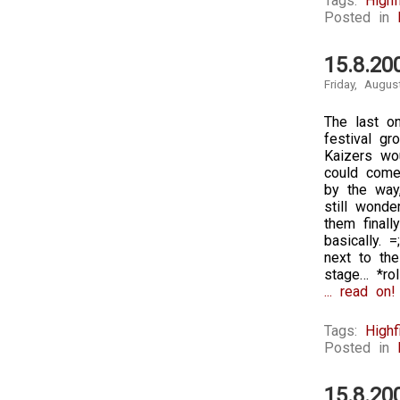
Tags:
Highf
Posted in
15.8.20
Friday, Augus
The last on
festival g
Kaizers wo
could come
by the way
still wond
them final
basically. 
next to th
stage… *rol
... read on!
Tags:
Highf
Posted in
15.8.20