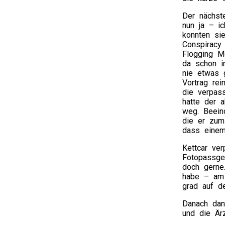
Der nächste
nun ja – i
konnten sie
Conspiracy
Flogging Mo
da schon i
nie etwas 
Vortrag rei
die verpas
hatte der a
weg. Beeind
die er zum
dass einem 
Kettcar ver
Fotopassge
doch gerne
habe – am 
grad auf de
Danach dan
und die Ärz