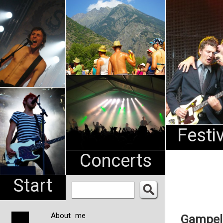
An
Pharma
NL
Festi
Concerts
Start
About me
Gampel