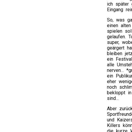
ich später
Eingang rei
So, was ga
einen alte
spielen sol
gelaufen. T
super, wob
geärgert h
bleiben jet
ein Festiv
alle Umste
nerven… *g
ein Publik
eher wenig
noch schli
bekloppt in
sind…
Aber zurüc
Sportfreund
und Kaizer
Killers kö
die kurze 