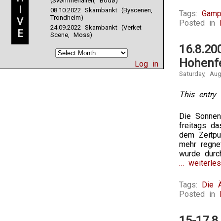
(Svømmehallen, Bodø)
I
08.10.2022 Skambankt (Byscenen,
Tags:
Gamp
Trondheim)
V
Posted in
24.09.2022 Skambankt (Verket
E
Scene, Moss)
16.8.20
Hohenf
Log in
Saturday, Au
This entry 
Die Sonnen
freitags d
dem Zeitpu
mehr regne
wurde durc
… weiterles
Tags:
Die 
Posted in
15-17.8