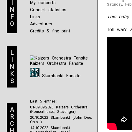
I
My concerts
Saturday, Feb
N
Concert statistics
F
This entry 
Links
O
Adventures
Toll war’s 
Credits & fine print
L
I
Kaizers Orchestra Fansite
N
K
Skambankt Fansite
S
Last 5 entries:
01-09.09.2023 Kaizers Orchestra
A
(Konserthuset, Stavanger)
R
20.10.2022 Skambankt (John Dee,
Oslo )
C
14.10.2022 Skambankt
H