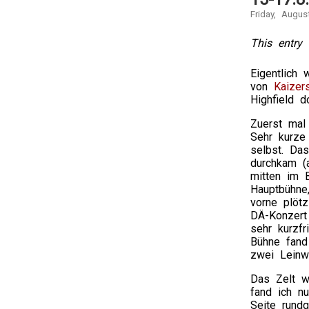
Friday, Augus
This entry 
Eigentlich 
von
Kaizer
Highfield 
Zuerst mal
Sehr kurze
selbst. Da
durchkam (
mitten im B
Hauptbühne
vorne plöt
DÄ-Konzert
sehr kurzfr
Bühne fand
zwei Leinw
Das Zelt wa
fand ich n
Seite rund