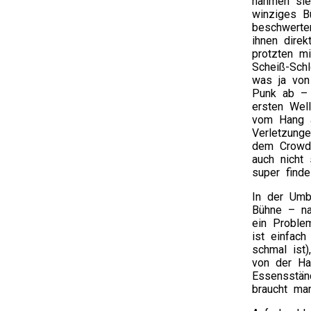
nahmen sie
winziges B
beschwerte
ihnen dire
protzten m
Scheiß-Sch
was ja von
Punk ab – 
ersten Wel
vom Hang a
Verletzung
dem Crowds
auch nicht
super finde
In der Umb
Bühne – na
ein Proble
ist einfac
schmal ist)
von der Ha
Essensstän
braucht ma