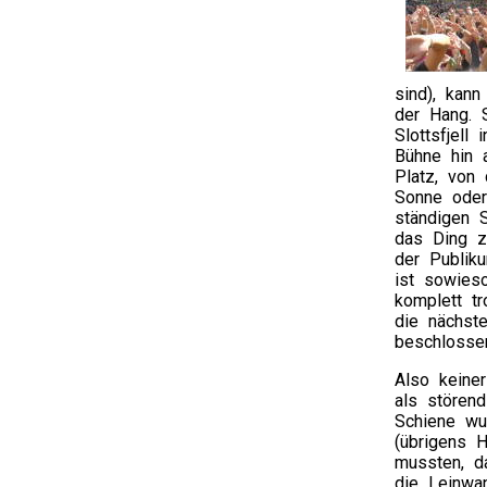
sind), kan
der Hang. 
Slottsfjell
Bühne hin 
Platz, von
Sonne oder
ständigen S
das Ding zw
der Publik
ist sowies
komplett t
die nächst
beschlosse
Also keiner
als stören
Schiene wu
(übrigens 
mussten, d
die Leinwa