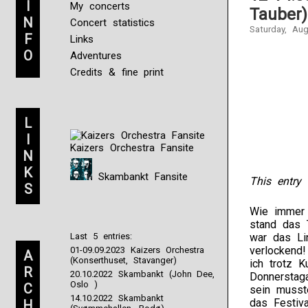
I
My concerts
Tauber)
N
Concert statistics
Saturday, Au
F
Links
O
Adventures
Credits & fine print
L
I
Kaizers Orchestra Fansite
N
K
Skambankt Fansite
This entry 
S
Wie immer
stand das 
Last 5 entries:
war das Li
verlockend!
01-09.09.2023 Kaizers Orchestra
A
(Konserthuset, Stavanger)
ich trotz K
R
20.10.2022 Skambankt (John Dee,
Donnerstag
Oslo )
C
sein musst
14.10.2022 Skambankt
das Festiv
H