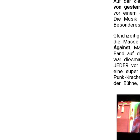
Auf der kl
von gester
vor einem 
Die Musik w
Besonderes
Gleichzeit
die Masse 
Against
. Ma
Band auf d
war diesmal
JEDER vor 
eine super
Punk-Krache
der Bühne,