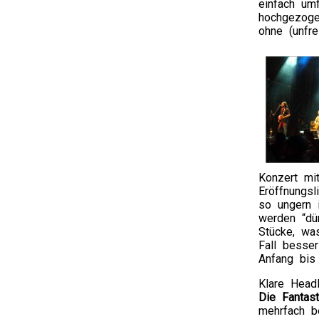
einfach um
hochgezoge
ohne (unfre
Konzert mi
Eröffnungs
so ungern 
werden “dü
Stücke, wa
Fall besse
Anfang bis 
Klare Headl
Die Fantast
mehrfach b