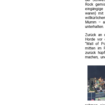
Rock gemisc
eingängige
waren) mit
willkürlic
Mumm – abe
unterhalten.
Zurück an 
Horde vor 
“Wall of P
mitten im P
zurück hüp
machen, un