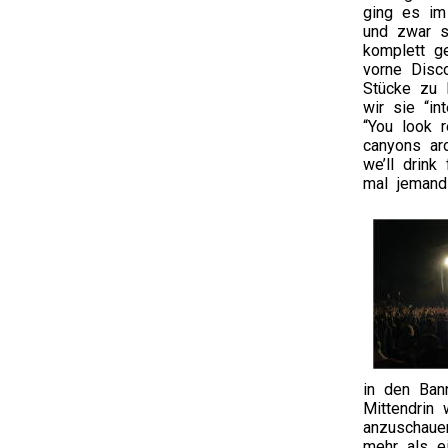
ging es im
und zwar s
komplett ge
vorne Disc
Stücke zu 
wir sie “in
“You look r
canyons ar
we’ll drink
mal jemand
in den Ban
Mittendrin
anzuschauen
mehr als e