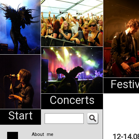
An
Pharma
NL
Festi
Concerts
Start
About me
12-14.0