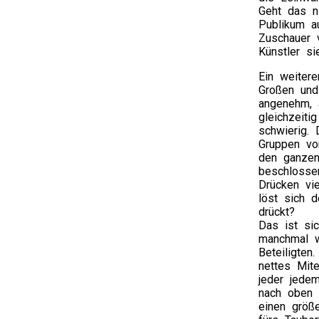
Geht das n
Publikum au
Zuschauer 
Künstler si
Ein weitere
Großen und
angenehm, 
gleichzeit
schwierig.
Gruppen vo
den ganzen
beschlosse
Drücken vi
löst sich 
drückt?
Das ist sic
manchmal w
Beteiligten
nettes Mit
jeder jede
nach oben 
einen größ