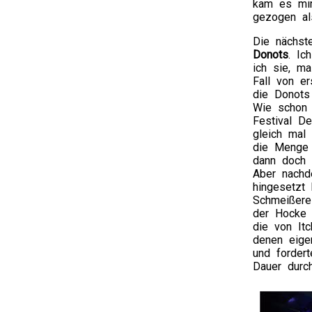
kam es mir
gezogen al
Die nächst
Donots
. Ic
ich sie, ma
Fall von e
die Donots
Wie schon 
Festival D
gleich mal
die Menge 
dann doch z
Aber nachd
hingesetzt 
Schmeißere
der Hocke 
die von Itc
denen eige
und forder
Dauer durc