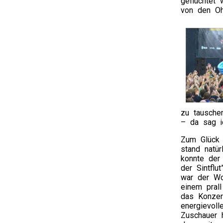
geflüchtet
von den Oh
zu tausche
– da sag ic
Zum Glück 
stand natür
konnte der 
der Sintflu
war der Wo
einem pral
das Konzer
energievol
Zuschauer 