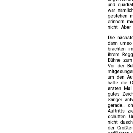
und quadra
war nämlich
gestehen m
erinnern mi
nicht. Aber
Die nächst
dann umso
brachten i
ihrem Regg
Bühne zum 
Vor der Bü
mitgesunge
um den Auft
hatte die 
ersten Mal
gutes Zeic
Sänger antw
gerade… oh
Auftritts z
schütten. 
nicht dus
der Großte