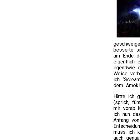
geschweige
besserte s
am Ende do
eigentlich 
irgendwie d
Weise vorb
ich “Screa
dem Amokla
Hätte ich 
(sprich, fü
mir vorab 
ich nun da
Anfang vo
Entscheidun
muss ich k
auch genau