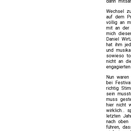
dann mitsa
Wechsel zu
auf dem Pr
völlig an 
mit an der 
mich dieser
Daniel Wir
hat ihm j
und musikal
sowieso top
nicht an d
engagierte
Nun waren
bei Festiv
richtig St
sein musst
muss geste
hier nicht 
wirklich… 
letzten Ja
nach oben 
führen, da