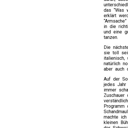
unterschied
das “Was w
erklärt we
“Armsache”
in die rich
und eine g
tanzen.
Die nächs
sie toll se
italienisc
natürlich 
aber auch d
Auf der So
jedes Jahr
immer scha
Zuschauer d
verständli
Programm d
Schandmaul
machte ich
kleinen Bü
der Schwei