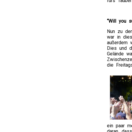
fürs Tauber
“Will you 
Nun zu den
war in die
außerdem w
Dies und d
Gelände war
Zwischenze
die Freita
ein paar m
daran, das