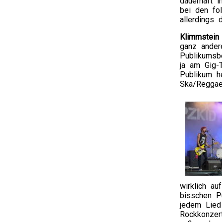
dauerhaft i
bei den f
allerdings 
Klimmstein
ganz ander
Publikumsb
ja am Gig-
Publikum he
Ska/Reggae
wirklich a
bisschen P
jedem Lied 
Rockkonzer