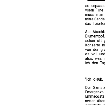
so unpasse
voran “The
muss man i
mitreißend
das feiert
Als Abschl
Blumentopf
schon oft g
Konzerte ni
von der gro
es voll un
also, was 
ich den Ta
“Ich glaub,
Der Samst
Emergenza-
Emmacosta
netter Alte