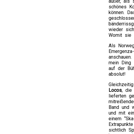
außer, als
schönes Ko
können. Da
geschlosse
bänderriss
wieder sich
Womit sie 
Als Norweg
Emergenza-
anschauen. 
mein Ding 
auf der Bü
absolut!
Gleichzeit
Locos
, die
lieferten 
mitreißend
Band und w
und mit ei
einem “Ska-
Extrapunkt
sichtlich 