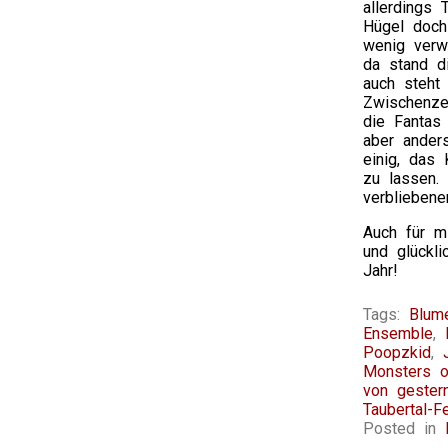
allerdings
Hügel doch
wenig verw
da stand d
auch steht
Zwischenzei
die Fantas
aber ander
einig, das
zu lassen.
verbliebene
Auch für m
und glückli
Jahr!
Tags:
Blum
Ensemble
,
Poopzkid
,
Monsters o
von gester
Taubertal-Fe
Posted in