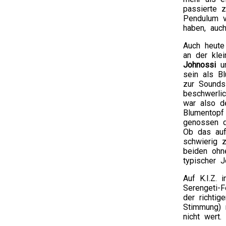
passierte z
Pendulum v
haben, auc
Auch heute
an der klei
Johnossi
un
sein als B
zur Sounds
beschwerli
war also de
Blumentopf
genossen de
Ob das auf
schwierig 
beiden ohn
typischer Jo
Auf K.I.Z. 
Serengeti-F
der richtig
Stimmung) 
nicht wert.