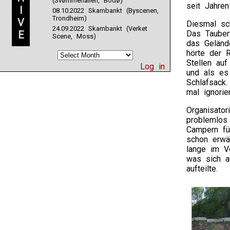
(Svømmehallen, Bodø)
seit Jahren
I
08.10.2022 Skambankt (Byscenen,
Trondheim)
V
Diesmal sc
24.09.2022 Skambankt (Verket
E
Das Tauber
Scene, Moss)
das Geländ
hörte der 
Stellen auf
Log in
und als es
Schlafsack
mal ignorie
Organisato
problemlos
Campern fü
schon erwä
lange im V
was sich a
aufteilte.