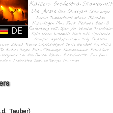
Kaizers Orchestra
Skambankt
Die Ärzte
Oslo
Stuttgart
Stavanger
Berlin
Taubertal-Festival
München
Kopenhagen
Mini Rock Festival
Bela B
DE
Rothenburg o.d.T.
Open Air Gampel
Trondheim
Köln
Disco Ensemble
Horb a.N.
Karlsruhe
Gampel
Vega/Kopenhagen
Itchy Poopzkid
orway
Zürich
Tromsø
LKA/Stuttgart
Jarle Bernhoft
Kraftklub
The Busters
Bergen
Folken/Stavanger
Katzenjammer
Frankfurt
nzertjunkie
La Vela Puerca
Madsen
Rockefeller/Oslo
Emil Bulls
oroform
Fredrikstad
Sudhaus/Tübingen
Drammen
ers
.d. Tauber)