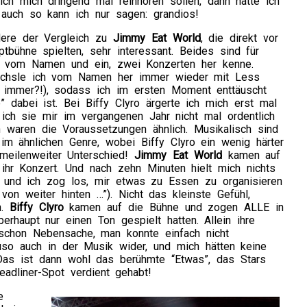
ich mich dringend mal reinhören sollen, dann hätte ich
auch so kann ich nur sagen: grandios!
dere der Vergleich zu
Jimmy Eat World
, die direkt vor
ptbühne spielten, sehr interessant. Beides sind für
r vom Namen und ein, zwei Konzerten her kenne.
chsle ich vom Namen her immer wieder mit Less
immer?!), sodass ich im ersten Moment enttäuscht
” dabei ist. Bei Biffy Clyro ärgerte ich mich erst mal
ich sie mir im vergangenen Jahr nicht mal ordentlich
 waren die Voraussetzungen ähnlich. Musikalisch sind
m ähnlichen Genre, wobei Biffy Clyro ein wenig härter
 meilenweiter Unterschied!
Jimmy Eat World
kamen auf
ihr Konzert. Und nach zehn Minuten hielt mich nichts
und ich zog los, mir etwas zu Essen zu organisieren
von weiter hinten …”). Nicht das kleinste Gefühl,
n.
Biffy Clyro
kamen auf die Bühne und zogen ALLE in
erhaupt nur einen Ton gespielt hatten. Allein ihre
chon Nebensache, man konnte einfach nicht
so auch in der Musik wider, und mich hätten keine
as ist dann wohl das berühmte “Etwas”, das Stars
adliner-Spot verdient gehabt!
e