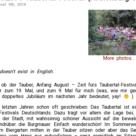
gust 9th, 2014
More photos...
doesn't exist in English.
ob der Tauber, Anfang August – Zeit fürs Taubertal-Festiva
r zum 19. Mal, und zum 9. Mal für mich (was, wie mir ge
in doppeltes Jubiläum im nächsten Jahr bedeutet, yay!
).
 letzten Jahren schon oft geschrieben: Das Taubertal ist e
Festivals Deutschlands. Dazu trägt vor allem die Lage bei;
r der Stadt, mit wahnsinnig schöner Aussicht auf die bewal
ndrüber die Burgmauer. Einfach wunderschön! Im Sommerwe
m Biergarten mitten in der Tauber sitzen oder aber das G
hne vom Hang aus mitverfolgen – ganz gemütlich im Sitze