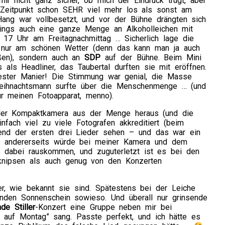
mir nicht ganz sicher, ob mich der Eindruck trügt, aber
Zeitpunkt schon SEHR viel mehr los als sonst am
Hang war vollbesetzt, und vor der Bühne drängten sich
ings auch eine ganze Menge an Alkoholleichen mit
 17 Uhr am Freitagnachmittag … Sicherlich lage die
 nur am schönen Wetter (denn das kann man ja auch
ßen), sondern auch an
SDP
auf der Bühne. Beim Mini
 als Headliner, das Taubertal durften sie mit eröffnen.
ester Manier! Die Stimmung war genial, die Masse
Weihnachtsmann surfte über die Menschenmenge … (und
ür meinen Fotoapparat, menno).
 der Kompaktkamera aus der Menge heraus (und die
nfach viel zu viele Fotografen akkreditiert (beim
end der ersten drei Lieder sehen – und das war ein
), andererseits würde bei meiner Kamera und dem
 dabei rauskommen, und zuguterletzt ist es bei den
knipsen als auch genug von den Konzerten
r, wie bekannt sie sind. Spätestens bei der Leiche
enden Sonnenschein sowieso. Und überall nur grinsende
de Stiller
-Konzert eine Gruppe neben mir bei
 auf Montag” sang. Passte perfekt, und ich hätte es