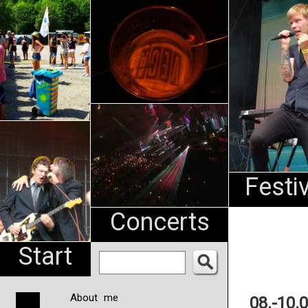
An
Pharma
NL
Festi
Concerts
Start
About me
08.-10.