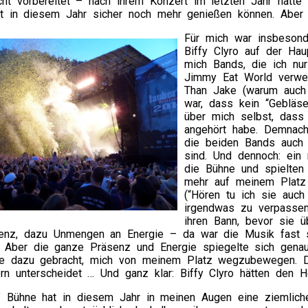
ht vorbereitet – nach ihrem Konzert im letzten Jahr hätte 
t in diesem Jahr sicher noch mehr genießen können. Aber 
Für mich war insbeson
Biffy Clyro auf der Hau
mich Bands, die ich nu
Jimmy Eat World verwe
Than Jake (warum auch 
war, dass kein “Gebläse
über mich selbst, dass 
angehört habe. Demnach
die beiden Bands auch i
sind. Und dennoch: ein
die Bühne und spielten 
mehr auf meinem Platz 
(“Hören tu ich sie auch 
irgendwas zu verpasse
ihren Bann, bevor sie üb
enz, dazu Unmengen an Energie – da war die Musik fast s
 Aber die ganze Präsenz und Energie spiegelte sich genau
e dazu gebracht, mich von meinem Platz wegzubewegen. D
n unterscheidet … Und ganz klar: Biffy Clyro hätten den He
e” Bühne hat in diesem Jahr in meinen Augen eine ziemlich