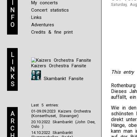
I
My concerts
Saturday, Au
N
Concert statistics
F
Links
O
Adventures
Credits & fine print
L
I
Kaizers Orchestra Fansite
N
This entry 
K
Skambankt Fansite
S
Rothenburg 
Dieses Jah
auffällt, e
Last 5 entries:
Wie in den
01-09.09.2023 Kaizers Orchestra
A
schönsten 
(Konserthuset, Stavanger)
direkt unte
R
20.10.2022 Skambankt (John Dee,
Hänge, obe
Oslo )
C
kann man i
14.10.2022 Skambankt
H
auf der Bü