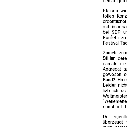
genial gef
Bleiben wi
tolles Konz
ordentliche
mit imposa
bei SDP un
Konfetti a
Festival-T
Zurück zu
Stiller
, der
damals die
Aggregat a
gewesen se
Band? Hmm 
Leider nic
hab ich sch
Weltmeiste
“Wellenreit
sonst oft 
Der eigent
überzeugt 