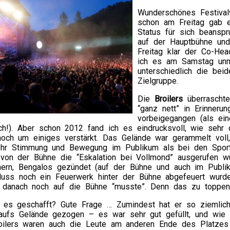
Wunderschönes Festival
schon am Freitag gab 
Status für sich beansp
auf der Hauptbühne un
Freitag klar der Co-Hea
ich es am Samstag unmö
unterschiedlich die bei
Zielgruppe.
Die
Broilers
überraschten
“ganz nett” in Erinneru
vorbeigegangen (als ei
ich!). Aber schon 2012 fand ich es eindrucksvoll, wie sehr
 noch um einiges verstärkt. Das Gelände war gerammelt voll
ehr Stimmung und Bewegung im Publikum als bei den Spor
von der Bühne die “Eskalation bei Vollmond” ausgerufen wur
hern, Bengalos gezündet (auf der Bühne und auch im Publ
uss noch ein Feuerwerk hinter der Bühne abgefeuert wurde
r danach noch auf die Bühne “musste”. Denn das zu toppen, 
es geschafft? Gute Frage … Zumindest hat er so ziemlich
aufs Gelände gezogen – es war sehr gut gefüllt, und wie
oilers waren auch die Leute am anderen Ende des Platzes