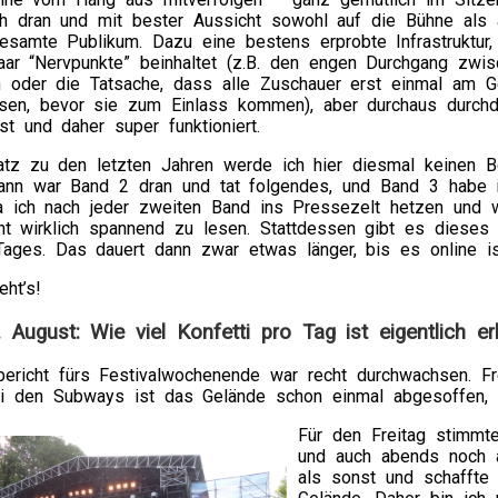
h dran und mit bester Aussicht sowohl auf die Bühne als 
esamte Publikum. Dazu eine bestens erprobte Infrastruktur,
aar “Nervpunkte” beinhaltet (z.B. den engen Durchgang zwis
 oder die Tatsache, dass alle Zuschauer erst einmal am G
sen, bevor sie zum Einlass kommen), aber durchaus durchd
st und daher super funktioniert.
tz zu den letzten Jahren werde ich hier diesmal keinen Be
ann war Band 2 dran und tat folgendes, und Band 3 habe ic
a ich nach jeder zweiten Band ins Pressezelt hetzen und we
cht wirklich spannend zu lesen. Stattdessen gibt es dieses
Tages. Das dauert dann zwar etwas länger, bis es online ist
eht’s!
. August: Wie viel Konfetti pro Tag ist eigentlich er
bericht fürs Festivalwochenende war recht durchwachsen. Fr
i den Subways ist das Gelände schon einmal abgesoffen,
Für den Freitag stimmte
und auch abends noch 
als sonst und schaffte