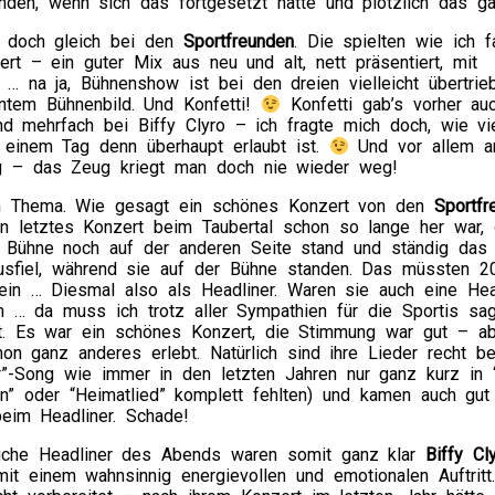
unden, wenn sich das fortgesetzt hätte und plötzlich das
r doch gleich bei den
Sportfreunden
. Die spielten wie ich f
ert – ein guter Mix aus neu und alt, nett präsentiert, mit
r … na ja, Bühnenshow ist bei den dreien vielleicht übertrie
ntem Bühnenbild. Und Konfetti!
Konfetti gab’s vorher au
d mehrfach bei Biffy Clyro – ich fragte mich doch, wie vi
n einem Tag denn überhaupt erlaubt ist.
Und vor allem a
ag – das Zeug kriegt man doch nie wieder weg!
m Thema. Wie gesagt ein schönes Konzert von den
Sportfr
en letztes Konzert beim Taubertal schon so lange her war,
 Bühne noch auf der anderen Seite stand und ständig das
usfiel, während sie auf der Bühne standen. Das müssten 2
in … Diesmal also als Headliner. Waren sie auch eine Hea
… da muss ich trotz aller Sympathien für die Sportis sage
ht. Es war ein schönes Konzert, die Stimmung war gut – a
on ganz anderes erlebt. Natürlich sind ihre Lieder recht be
r”-Song wie immer in den letzten Jahren nur ganz kurz in 
en” oder “Heimatlied” komplett fehlten) und kamen auch gut
beim Headliner. Schade!
liche Headliner des Abends waren somit ganz klar
Biffy Cl
mit einem wahnsinnig energievollen und emotionalen Auftrit