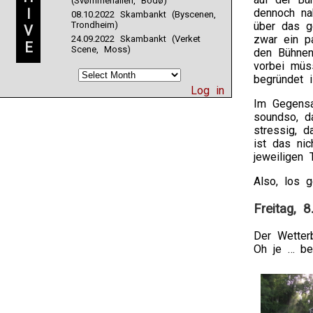
(Svømmehallen, Bodø)
I
dennoch na
08.10.2022 Skambankt (Byscenen,
Trondheim)
über das g
V
zwar ein p
24.09.2022 Skambankt (Verket
E
Scene, Moss)
den Bühnen
vorbei müs
begründet i
Log in
Im Gegensa
soundso, d
stressig, d
ist das ni
jeweiligen 
Also, los g
Freitag, 8
Der Wetter
Oh je … be