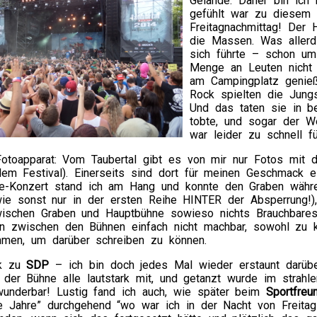
Gelände. Daher bin ich 
gefühlt war zu diesem 
Freitagnachmittag! Der 
die Massen. Was allerd
sich führte – schon um
Menge an Leuten nicht
am Campingplatz genie
Rock spielten die Jungs
Und das taten sie in b
tobte, und sogar der 
war leider zu schnell f
otoapparat: Vom Taubertal gibt es von mir nur Fotos mit
em Festival). Einerseits sind dort für meinen Geschmack ei
de-Konzert stand ich am Hang und konnte den Graben währ
ie sonst nur in der ersten Reihe HINTER der Absperrung!
ischen Graben und Hauptbühne sowieso nichts Brauchbares
en zwischen den Bühnen einfach nicht machbar, sowohl zu 
men, um darüber schreiben zu können.
ck zu
SDP
– ich bin doch jedes Mal wieder erstaunt darübe
 der Bühne alle lautstark mit, und getanzt wurde im strahl
 wunderbar! Lustig fand ich auch, wie später beim
Sportfreun
e Jahre” durchgehend “wo war ich in der Nacht von Freitag