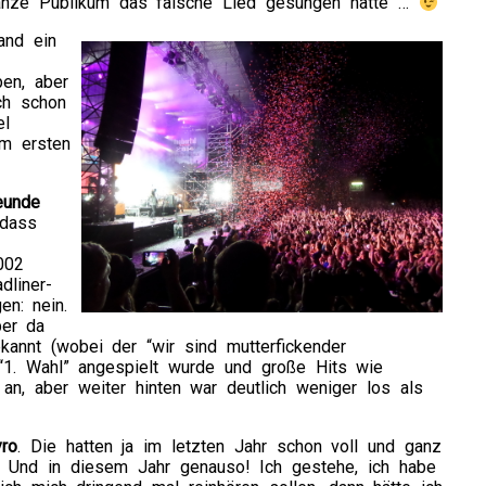
 ganze Publikum das falsche Lied gesungen hätte …
and ein
ben, aber
ch schon
el
m ersten
eunde
 dass
002
dliner-
n: nein.
ber da
kannt (wobei der “wir sind mutterfickender
“1. Wahl” angespielt wurde und große Hits wie
 an, aber weiter hinten war deutlich weniger los als
yro
. Die hatten ja im letzten Jahr schon voll und ganz
t. Und in diesem Jahr genauso! Ich gestehe, ich habe