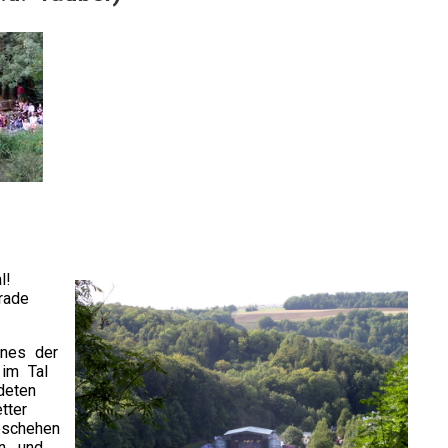
l!
rade
ines der
 im Tal
deten
tter
eschehen
n, und