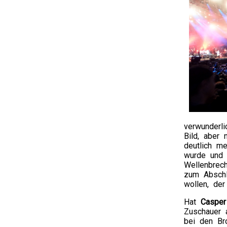
verwunderl
Bild, aber
deutlich m
wurde und 
Wellenbrec
zum Abschl
wollen, de
Hat
Casper
Zuschauer 
bei den Br