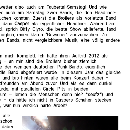
wetter also auch am Taubertal-Samstag! Und wie
es auch am Samstag zwei Bands, die den Headliner-
ruchen konnten: Zuerst die
Broilers
als vorletzte Band
d dann
Casper
als eigentlicher Headliner. Während am
d, sprich Biffy Clyro, die beste Show ablieferte, fand
glich, einen klaren “Gewinner” auszumachen. Zu
den Bands, nicht vergleichbare Musik, eine völlig andere
 mich komplett. Ich hatte ihren Auftritt 2012 als
ng – an mir sind die Broilers bisher ziemlich
ne der wenigen deutschen Punk-Bands, eigentlich
 die Band abgefeiert wurde. In diesem Jahr das gleiche
, und bis hinten waren alle beim Konzert dabei –
tfreunden am Abend zuvor. Und als es dann dunkel
de, mit parallelen Circle Pits in beiden
ikum – lernen die Menschen denn nie? *seufz*) und
 – da hätte ich nicht in Caspers Schuhen stecken
war nun wirklich harte Arbeit!
 alle
 schon
 dabei