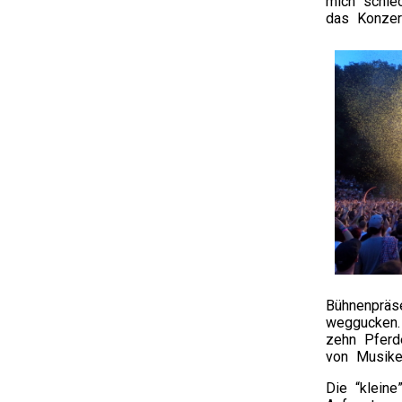
mich schlec
das Konzer
Bühnenpräs
weggucken.
zehn Pferd
von Musiker
Die “klein