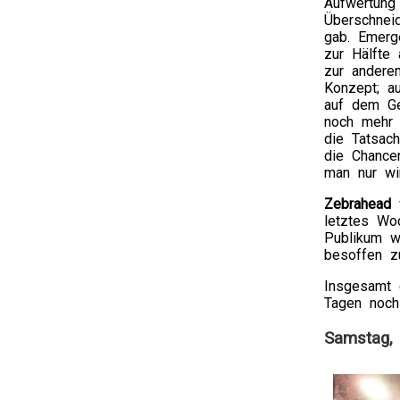
Aufwertung
Überschnei
gab. Emerg
zur Hälfte
zur andere
Konzept; a
auf dem Ge
noch mehr 
die Tatsac
die Chance
man nur wi
Zebrahead
w
letztes Wo
Publikum w
besoffen z
Insgesamt e
Tagen noch
Samstag, 