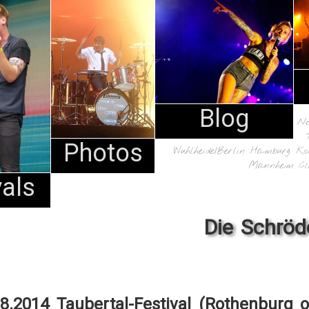
Blog
N
Photos
Wuhlheide/Berlin
Hamburg
Ko
Mannheim
Cl
vals
Die Schröd
08.2014 Taubertal-Festival (Rothenburg o