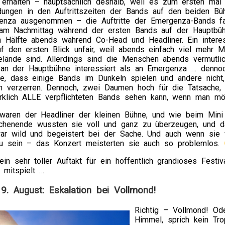
 erhalten – hauptsächlich deshalb, weil es zum ersten mal
dungen in den Auftrittszeiten der Bands auf den beiden Bü
enza ausgenommen – die Auftritte der Emergenza-Bands f
 am Nachmittag während der ersten Bands auf der Hauptbühn
n Hälfte abends während Co-Head und Headliner. Ein intere
uf den ersten Blick unfair, weil abends einfach viel mehr 
lände sind. Allerdings sind die Menschen abends vermutli
an der Hauptbühne interessiert als an Emergenza … dennoch
he, dass einige Bands im Dunkeln spielen und andere nicht,
n verzerren. Dennoch, zwei Daumen hoch für die Tatsache,
rklich ALLE verpflichteten Bands sehen kann, wenn man mö
aren der Headliner der kleinen Bühne, und wie beim Mini
chenende wussten sie voll und ganz zu überzeugen, und d
ar wild und begeistert bei der Sache. Und auch wenn sie 
u sein – das Konzert meisterten sie auch so problemlos.
in sehr toller Auftakt für ein hoffentlich grandioses Fest
 mitspielt …
9. August: Eskalation bei Vollmond!
Richtig – Vollmond! Ode
Himmel, sprich kein Tr