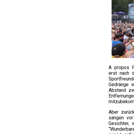
A propos F
erst nach d
Sportfreun
Gedränge w
Abstand zw
Entfernung
mitzubekom
Aber zurü
sangen vor
Gesichter,
“Wunderbar