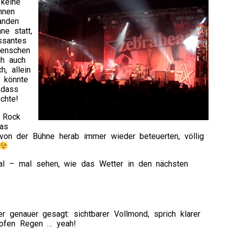
 keine
hnen
anden
e statt,
ssantes
Menschen
ch auch
, allein
 könnte
 dass
chte!
 Rock
as
von der Bühne herab immer wieder beteuerten, völlig
ival – mal sehen, wie das Wetter in den nächsten
r genauer gesagt: sichtbarer Vollmond, sprich klarer
opfen Regen … yeah!