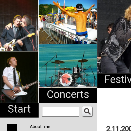
An
Pharma
NL
Festi
Concerts
Start
About me
2.11.20