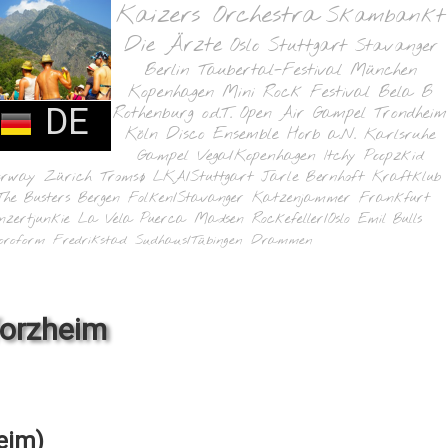
Kaizers Orchestra
Skambankt
Die Ärzte
Oslo
Stuttgart
Stavanger
Berlin
Taubertal-Festival
München
Kopenhagen
Mini Rock Festival
Bela B
DE
Rothenburg o.d.T.
Open Air Gampel
Trondheim
Köln
Disco Ensemble
Horb a.N.
Karlsruhe
Gampel
Vega/Kopenhagen
Itchy Poopzkid
orway
Zürich
Tromsø
LKA/Stuttgart
Jarle Bernhoft
Kraftklub
The Busters
Bergen
Folken/Stavanger
Katzenjammer
Frankfurt
nzertjunkie
La Vela Puerca
Madsen
Rockefeller/Oslo
Emil Bulls
oroform
Fredrikstad
Sudhaus/Tübingen
Drammen
forzheim
eim)