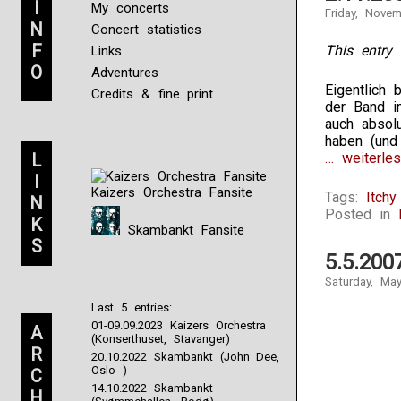
I
My concerts
Friday, Nove
N
Concert statistics
F
This entry 
Links
O
Adventures
Eigentlich 
Credits & fine print
der Band i
auch absol
haben (und 
L
… weiterles
I
Kaizers Orchestra Fansite
Tags:
Itch
N
Posted in
K
Skambankt Fansite
S
5.5.200
Saturday, Ma
Last 5 entries:
01-09.09.2023 Kaizers Orchestra
A
(Konserthuset, Stavanger)
R
20.10.2022 Skambankt (John Dee,
Oslo )
C
14.10.2022 Skambankt
H