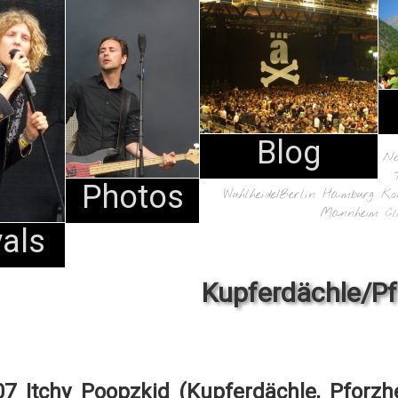
Blog
N
Photos
Wuhlheide/Berlin
Hamburg
Ko
Mannheim
Cl
vals
Kupferdächle/P
07 Itchy Poopzkid (Kupferdächle, Pforzh