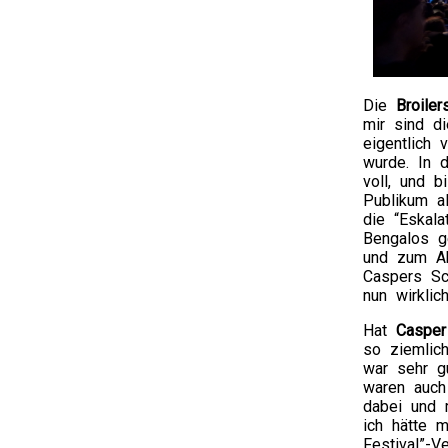
Die
Broiler
mir sind d
eigentlich 
wurde. In 
voll, und 
Publikum a
die “Eskala
Bengalos g
und zum Ab
Caspers Sc
nun wirklic
Hat
Casper
so ziemlic
war sehr gu
waren auch
dabei und 
ich hätte 
Festival”-V