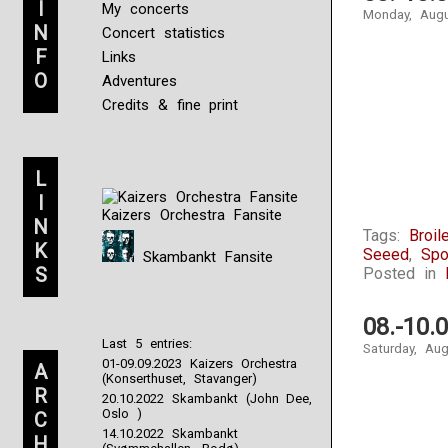
I
My concerts
Monday, Augu
N
Concert statistics
F
Links
O
Adventures
Credits & fine print
L
I
Kaizers Orchestra Fansite
N
Tags:
Broil
K
Seeed
,
Spo
Skambankt Fansite
S
Posted in
08.-10.
Last 5 entries:
Saturday, Au
01-09.09.2023 Kaizers Orchestra
A
(Konserthuset, Stavanger)
R
20.10.2022 Skambankt (John Dee,
Oslo )
C
14.10.2022 Skambankt
H