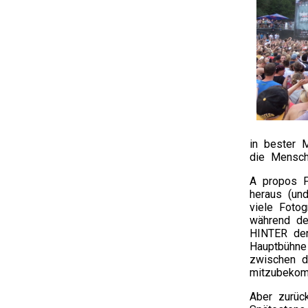
in bester 
die Mensch
A propos F
heraus (un
viele Foto
während de
HINTER der
Hauptbühne
zwischen d
mitzubekom
Aber zurü