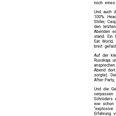
noch eines
Und auch d
100%: Head
Stiller, Ca
den letzte
Abenden ein
stand. Ein 
Eat World,
breit gefä
Auf der kl
Russkaja u
ansprechen.
Abend dort 
sorgte). D
After-Party
Und die Ge
verpassen 
Schröders e
wie schon 
“explosive
Erfahrung v