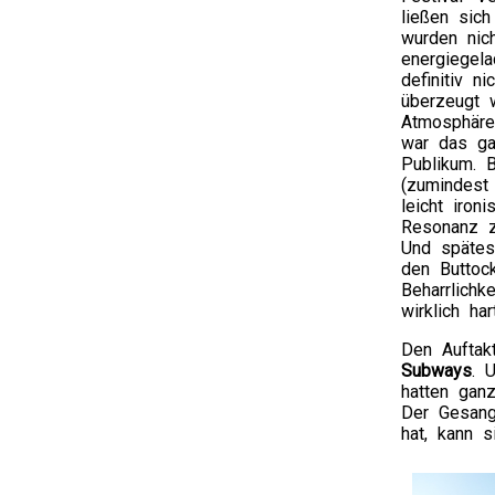
ließen sic
wurden nic
energiegel
definitiv n
überzeugt 
Atmosphäre
war das g
Publikum. 
(zumindest
leicht iro
Resonanz z
Und spätes
den Buttock
Beharrlich
wirklich har
Den Aufta
Subways
. 
hatten gan
Der Gesang
hat, kann s