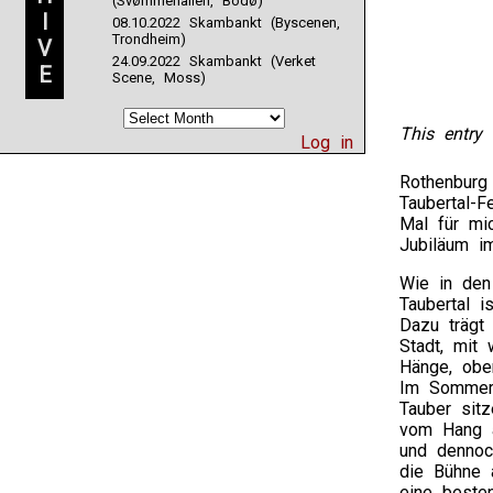
(Svømmehallen, Bodø)
I
08.10.2022 Skambankt (Byscenen,
Trondheim)
V
24.09.2022 Skambankt (Verket
E
Scene, Moss)
This entry 
Log in
Rothenburg
Taubertal-
Mal für mic
Jubiläum i
Wie in den
Taubertal i
Dazu trägt 
Stadt, mit
Hänge, obe
Im Sommerw
Tauber sit
vom Hang a
und dennoc
die Bühne 
eine besten