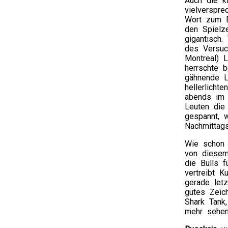
Auch die k
vielverspr
Wort zum E
den Spielz
gigantisch.
des Versuc
Montreal) 
herrschte 
gähnende L
hellerlicht
abends im 
Leuten die
gespannt, 
Nachmittag
Wie schon 
von diesem
die Bulls 
vertreibt 
gerade let
gutes Zeic
Shark Tank
mehr sehen