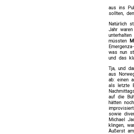
aus ins Pu
sollten, de
Natürlich 
Jahr ware
unterhalten
müssten
M
Emergenza-
was nun st
und das kla
Tja, und d
aus Norweg
ab: einen 
als letzte
Nachmittags
auf die Bü
hätten noch
improvisier
sowie diver
Michael Ja
klingen, wa
Äußerst am