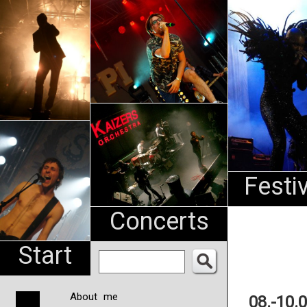
An
Pharma
NL
Festi
Concerts
Start
About me
08.-10.