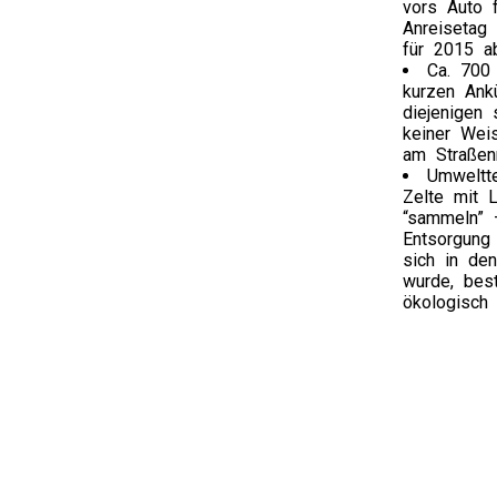
vors Auto f
Anreisetag 
für 2015 ab
Ca. 700
kurzen Ank
diejenigen 
keiner Wei
am Straßenr
Umweltte
Zelte mit 
“sammeln” 
Entsorgung
sich in den
wurde, best
ökologisch