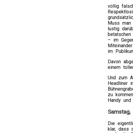
völlig fals
Respektlos
grundsätzl
Muss man j
lustig dar
betatschen
– im Gegen
Miteinande
im Publikum
Davon abges
einem toll
Und zum Ab
Headliner 
Bühnengrabe
zu kommen,
Handy und 
Samstag, 
Die eigent
klar, dass