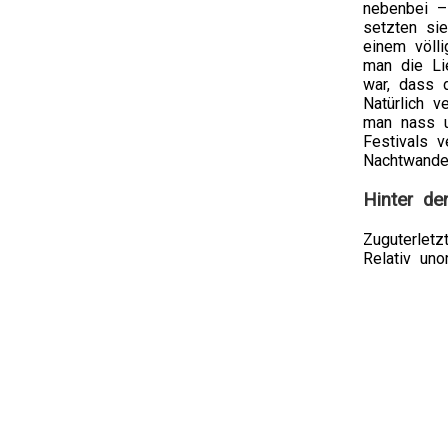
nebenbei –
setzten si
einem völli
man die Li
war, dass 
Natürlich 
man nass u
Festivals v
Nachtwande
Hinter de
Zuguterletz
Relativ uno