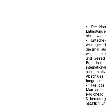
Der Nord
Entlastung
nicht, wie 
Entschei
wichtiger,
diesmal au
war, dass d
und Seeed a
Besuchern 
internation
auch expli
Abschluss s
Insgesamt 
Für das 
Man sollte
Radiohead s
3 herunterg
natürlich u