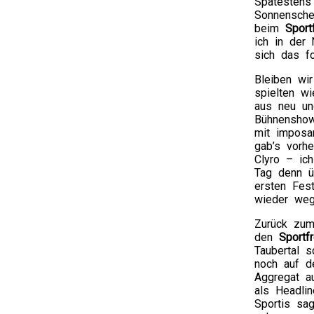
Spätestens
Sonnensche
beim
Sport
ich in der
sich das f
Bleiben wi
spielten wi
aus neu und
Bühnenshow 
mit imposa
gab’s vorh
Clyro – ich
Tag denn ü
ersten Fes
wieder weg
Zurück zum
den
Sportfr
Taubertal 
noch auf d
Aggregat a
als Headli
Sportis sa