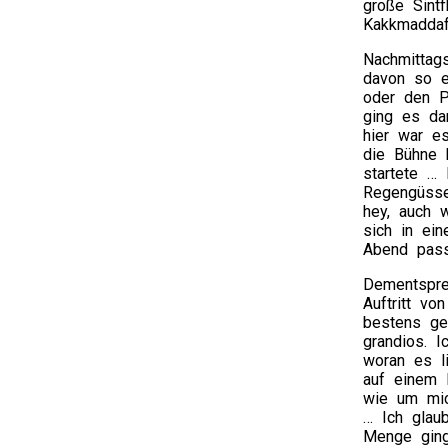
große Sint
Kakkmaddaf
Nachmittag
davon so e
oder den P
ging es da
hier war e
die Bühne 
startete … 
Regengüsse
hey, auch 
sich in ei
Abend pass
Dementspr
Auftritt vo
bestens ge
grandios. I
woran es l
auf einem 
wie um mic
… Ich glau
Menge ging