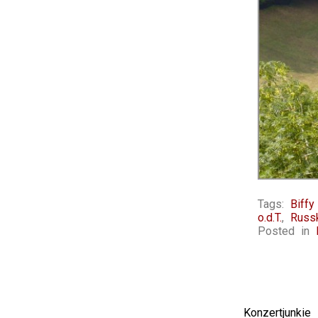
Tags:
Biffy
o.d.T.
,
Russ
Posted in
Konzertjunki