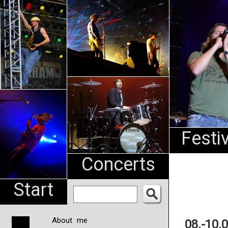
An
Pharma
NL
Festi
Concerts
Start
About me
08.-10.