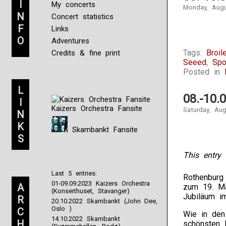
I
My concerts
Monday, Augu
N
Concert statistics
F
Links
O
Adventures
Tags:
Broil
Credits & fine print
Seeed
,
Spo
Posted in
L
08.-10.
I
Kaizers Orchestra Fansite
Saturday, Au
N
K
Skambankt Fansite
S
This entry 
Last 5 entries:
Rothenburg
01-09.09.2023 Kaizers Orchestra
A
zum 19. Ma
(Konserthuset, Stavanger)
Jubiläum i
R
20.10.2022 Skambankt (John Dee,
Oslo )
C
Wie in den
14.10.2022 Skambankt
H
schönsten F