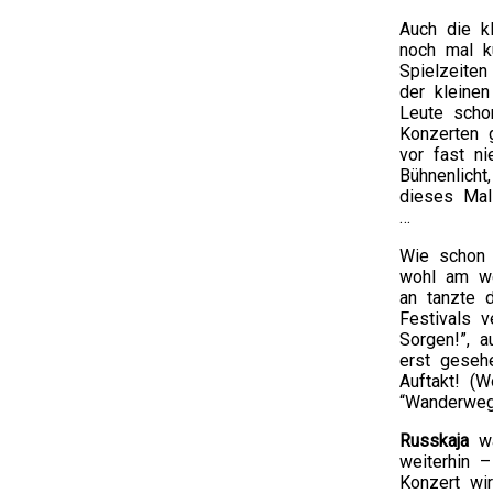
Auch die k
noch mal k
Spielzeite
der kleine
Leute scho
Konzerten 
vor fast n
Bühnenlich
dieses Mal
…
Wie schon 
wohl am we
an tanzte 
Festivals 
Sorgen!”, 
erst geseh
Auftakt! (
“Wanderweg
Russkaja
wa
weiterhin 
Konzert wi