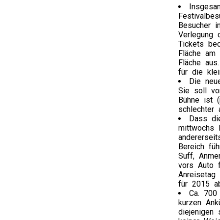
Insgesa
Festivalbe
Besucher i
Verlegung 
Tickets be
Fläche am 
Fläche aus
für die kle
Die neue
Sie soll vo
Bühne ist 
schlechter 
Dass di
mittwochs l
anderersei
Bereich fü
Suff, Anme
vors Auto f
Anreisetag 
für 2015 ab
Ca. 700
kurzen Ank
diejenigen 