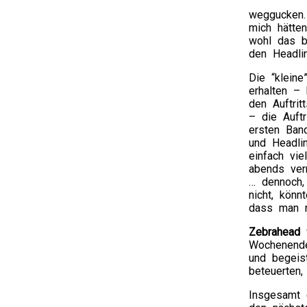
weggucken.
mich hätte
wohl das b
den Headlin
Die “klein
erhalten –
den Auftri
– die Auft
ersten Ban
und Headlin
einfach vi
abends ver
… dennoch,
nicht, kön
dass man n
Zebrahead
w
Wochenende
und begeis
beteuerten
Insgesamt e