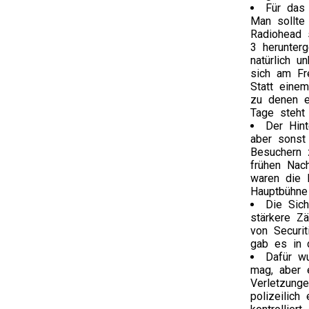
Für das 
Man sollte
Radiohead s
3 herunterg
natürlich u
sich am Fre
Statt eine
zu denen e
Tage steht 
Der Hin
aber sonst
Besuchern 
frühen Nach
waren die 
Hauptbühne 
Die Sich
stärkere Zä
von Securit
gab es in 
Dafür w
mag, aber 
Verletzunge
polizeilic