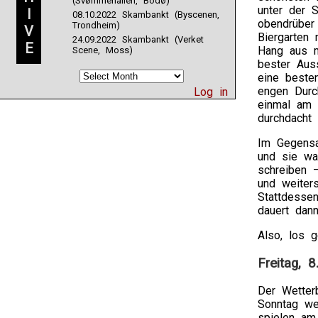
(Svømmehallen, Bodø)
unter der 
I
08.10.2022 Skambankt (Byscenen,
obendrüber
Trondheim)
V
Biergarten
24.09.2022 Skambankt (Verket
E
Hang aus m
Scene, Moss)
bester Aus
eine besten
engen Durc
Log in
einmal am 
durchdacht 
Im Gegensa
und sie wa
schreiben 
und weiters
Stattdesse
dauert dann
Also, los g
Freitag, 8
Der Wetter
Sonntag we
spielen a