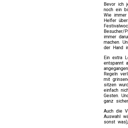
Bevor ich 
noch ein bi
Wie immer f
Helfer übe
Festivalwo
Besucher/P
immer daru
machen. Un
der Hand i
Ein extra 
entspannt 
angegangen
Regeln ver
mit grinse
sitzen wur
einfach ni
Gesten. Un
ganz siche
Auch die V
Auswahl wä
sonst was)