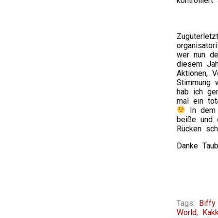
kontrollier
Zuguterlet
organisator
wer nun de
diesem Jah
Aktionen, V
Stimmung w
hab ich ger
mal ein to
In dem F
beiße und 
Rücken sch
Danke Taub
Tags:
Biffy
World
,
Kak