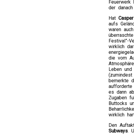
Feuerwerk 
der danach
Hat
Casper
aufs Gelän
waren auch
überrascht
Festival”-V
wirklich da
energiegela
die vom Au
Atmosphäre
Leben und 
(zumindest
bemerkte d
auffordert
es dann ab
Zugaben fu
Buttocks un
Beharrlich
wirklich har
Den Aufta
Subways
. 