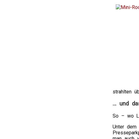
strahlten ü
… und da
So – wo Lo
Unter dem 
Presseparkp
man auch v