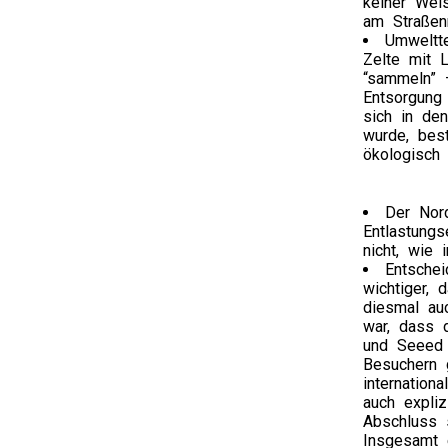
keiner Wei
am Straßenr
Umweltte
Zelte mit 
“sammeln” 
Entsorgung
sich in den
wurde, best
ökologisch
Der Nord
Entlastung
nicht, wie 
Entschei
wichtiger,
diesmal au
war, dass d
und Seeed a
Besuchern 
internation
auch expli
Abschluss s
Insgesamt 