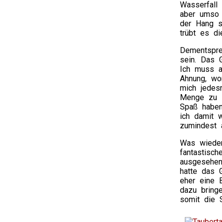
Wasserfall
aber umso 
der Hang s
trübt es d
Dementspre
sein. Das 
Ich muss ab
Ahnung, wor
mich jedes
Menge zu s
Spaß haben
ich damit 
zumindest 
Was wieder
fantastisc
ausgesehen 
hatte das 
eher eine 
dazu bring
somit die 