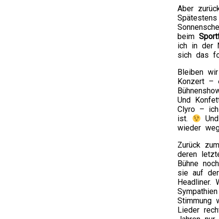
Aber zurü
Spätestens
Sonnensche
beim
Sport
ich in der
sich das f
Bleiben wi
Konzert – e
Bühnenshow 
Und Konfet
Clyro – ic
ist.
Und 
wieder weg
Zurück zu
deren letz
Bühne noch
sie auf de
Headliner.
Sympathien 
Stimmung w
Lieder rec