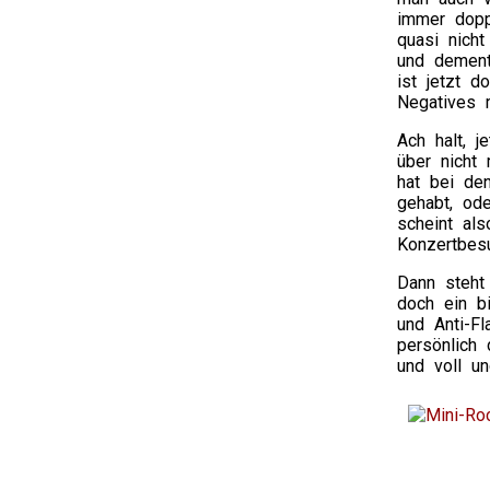
immer dopp
quasi nich
und dement
ist jetzt 
Negatives 
Ach halt, j
über nicht
hat bei de
gehabt, ode
scheint al
Konzertbes
Dann steht
doch ein b
und Anti-F
persönlich
und voll un