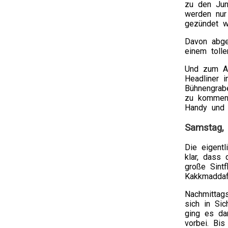
zu den Jun
werden nur
gezündet wu
Davon abges
einem toll
Und zum Ab
Headliner 
Bühnengrabe
zu kommen,
Handy und 
Samstag, 
Die eigent
klar, dass
große Sint
Kakkmaddaf
Nachmittag
sich in Si
ging es da
vorbei. Bi