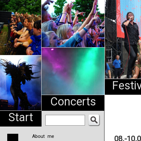
An
Pharma
NL
Festi
Concerts
Start
About me
08.-10.