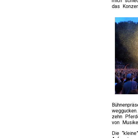
mich schlec
das Konzer
Bühnenpräs
weggucken.
zehn Pferd
von Musiker
Die “klein