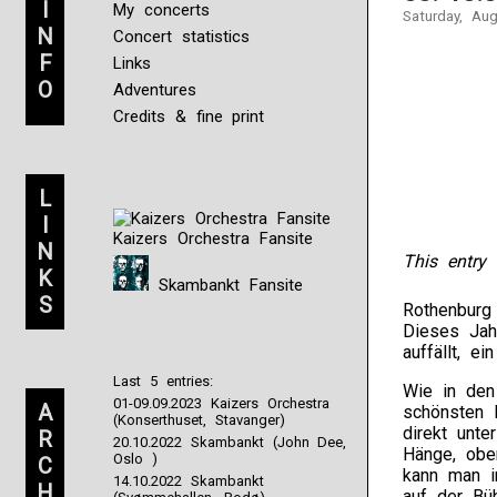
I
My concerts
Saturday, Au
N
Concert statistics
F
Links
O
Adventures
Credits & fine print
L
I
Kaizers Orchestra Fansite
N
This entry 
K
Skambankt Fansite
S
Rothenburg 
Dieses Jah
auffällt, e
Last 5 entries:
Wie in den
01-09.09.2023 Kaizers Orchestra
A
schönsten 
(Konserthuset, Stavanger)
direkt unte
R
20.10.2022 Skambankt (John Dee,
Hänge, obe
Oslo )
C
kann man i
14.10.2022 Skambankt
H
auf der Bü