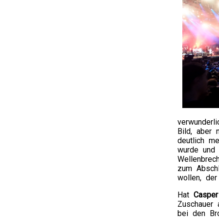
verwunderl
Bild, aber
deutlich m
wurde und 
Wellenbrec
zum Abschl
wollen, de
Hat
Casper
Zuschauer 
bei den Br