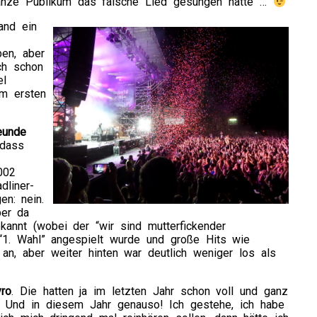
 ganze Publikum das falsche Lied gesungen hätte …
and ein
ben, aber
ch schon
el
m ersten
eunde
 dass
002
dliner-
n: nein.
ber da
kannt (wobei der “wir sind mutterfickender
“1. Wahl” angespielt wurde und große Hits wie
 an, aber weiter hinten war deutlich weniger los als
yro
. Die hatten ja im letzten Jahr schon voll und ganz
t. Und in diesem Jahr genauso! Ich gestehe, ich habe