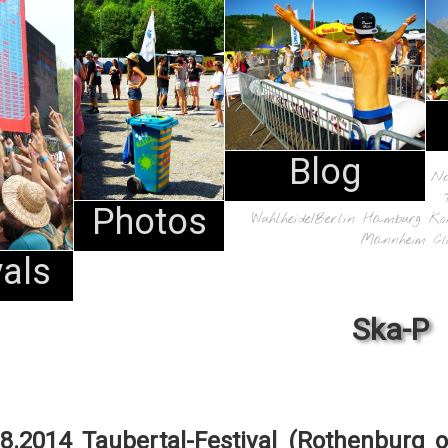
Blog
N
Photos
Wuhlheide/Berlin
Hamburg
Ko
Mannheim
Cl
vals
Ska-P
08.2014 Taubertal-Festival (Rothenburg o