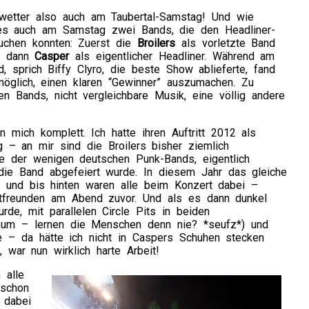
wetter also auch am Taubertal-Samstag! Und wie
es auch am Samstag zwei Bands, die den Headliner-
ruchen konnten: Zuerst die
Broilers
als vorletzte Band
d dann
Casper
als eigentlicher Headliner. Während am
d, sprich Biffy Clyro, die beste Show ablieferte, fand
glich, einen klaren “Gewinner” auszumachen. Zu
den Bands, nicht vergleichbare Musik, eine völlig andere
 mich komplett. Ich hatte ihren Auftritt 2012 als
ng – an mir sind die Broilers bisher ziemlich
ne der wenigen deutschen Punk-Bands, eigentlich
 die Band abgefeiert wurde. In diesem Jahr das gleiche
, und bis hinten waren alle beim Konzert dabei –
tfreunden am Abend zuvor. Und als es dann dunkel
de, mit parallelen Circle Pits in beiden
ikum – lernen die Menschen denn nie? *seufz*) und
 – da hätte ich nicht in Caspers Schuhen stecken
war nun wirklich harte Arbeit!
 alle
 schon
 dabei