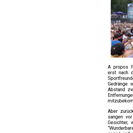
A propos F
erst nach d
Sportfreun
Gedränge w
Abstand zw
Entfernung
mitzubekom
Aber zurü
sangen vor
Gesichter,
“Wunderbar