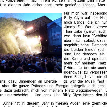
ht vorbereitet – nach ihrem Konzert im letzten Jahr hätte 
t in diesem Jahr sicher noch mehr genießen können. Aber 
Für mich war insbeson
Biffy Clyro auf der Hau
mich Bands, die ich nu
Jimmy Eat World verwe
Than Jake (warum auch 
war, dass kein “Gebläse
über mich selbst, dass 
angehört habe. Demnach
die beiden Bands auch i
sind. Und dennoch: ein
die Bühne und spielten 
mehr auf meinem Platz 
(“Hören tu ich sie auch 
irgendwas zu verpasse
ihren Bann, bevor sie üb
enz, dazu Unmengen an Energie – da war die Musik fast s
 Aber die ganze Präsenz und Energie spiegelte sich genau
e dazu gebracht, mich von meinem Platz wegzubewegen. D
n unterscheidet … Und ganz klar: Biffy Clyro hätten den He
e” Bühne hat in diesem Jahr in meinen Augen eine ziemlich