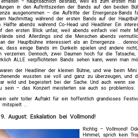
 erhalten – hauptsächlich deshalb, weil es zum ersten mal
dungen in den Auftrittszeiten der Bands auf den beiden Bü
enza ausgenommen – die Auftritte der Emergenza-Bands f
 am Nachmittag während der ersten Bands auf der Hauptbühn
n Hälfte abends während Co-Head und Headliner. Ein intere
uf den ersten Blick unfair, weil abends einfach viel mehr 
lände sind. Allerdings sind die Menschen abends vermutli
an der Hauptbühne interessiert als an Emergenza … dennoch
he, dass einige Bands im Dunkeln spielen und andere nicht,
n verzerren. Dennoch, zwei Daumen hoch für die Tatsache,
rklich ALLE verpflichteten Bands sehen kann, wenn man mö
aren der Headliner der kleinen Bühne, und wie beim Mini
chenende wussten sie voll und ganz zu überzeugen, und d
ar wild und begeistert bei der Sache. Und auch wenn sie 
u sein – das Konzert meisterten sie auch so problemlos.
in sehr toller Auftakt für ein hoffentlich grandioses Fest
 mitspielt …
9. August: Eskalation bei Vollmond!
Richtig – Vollmond! Ode
Himmel, sprich kein Tr