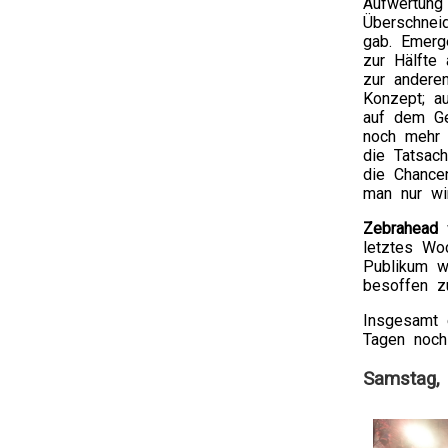
Aufwertung
Überschnei
gab. Emerg
zur Hälfte
zur andere
Konzept; a
auf dem Ge
noch mehr 
die Tatsac
die Chance
man nur wi
Zebrahead
w
letztes Wo
Publikum w
besoffen z
Insgesamt e
Tagen noch
Samstag, 