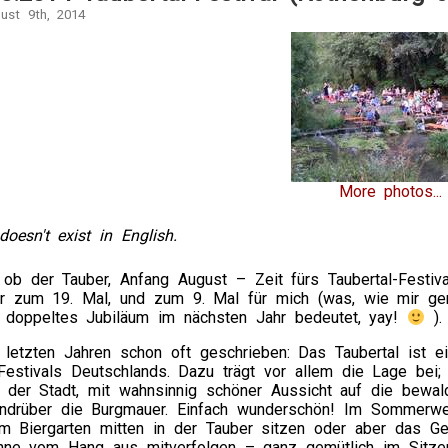
gust 9th, 2014
More photos...
doesn't exist in English.
ob der Tauber, Anfang August – Zeit fürs Taubertal-Festiva
r zum 19. Mal, und zum 9. Mal für mich (was, wie mir ge
in doppeltes Jubiläum im nächsten Jahr bedeutet, yay!
).
 letzten Jahren schon oft geschrieben: Das Taubertal ist e
Festivals Deutschlands. Dazu trägt vor allem die Lage bei;
r der Stadt, mit wahnsinnig schöner Aussicht auf die bewal
ndrüber die Burgmauer. Einfach wunderschön! Im Sommerwe
m Biergarten mitten in der Tauber sitzen oder aber das G
hne vom Hang aus mitverfolgen – ganz gemütlich im Sitze