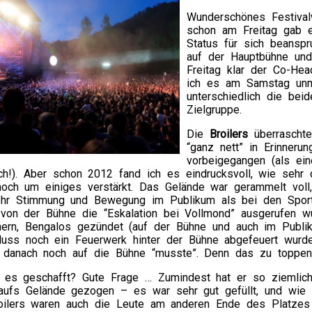
Wunderschönes Festival
schon am Freitag gab 
Status für sich beansp
auf der Hauptbühne un
Freitag klar der Co-Hea
ich es am Samstag unmö
unterschiedlich die bei
Zielgruppe.
Die
Broilers
überraschten
“ganz nett” in Erinneru
vorbeigegangen (als ei
ich!). Aber schon 2012 fand ich es eindrucksvoll, wie sehr
 noch um einiges verstärkt. Das Gelände war gerammelt voll
ehr Stimmung und Bewegung im Publikum als bei den Spor
von der Bühne die “Eskalation bei Vollmond” ausgerufen wur
hern, Bengalos gezündet (auf der Bühne und auch im Publ
uss noch ein Feuerwerk hinter der Bühne abgefeuert wurde
r danach noch auf die Bühne “musste”. Denn das zu toppen, 
es geschafft? Gute Frage … Zumindest hat er so ziemlich
aufs Gelände gezogen – es war sehr gut gefüllt, und wie
oilers waren auch die Leute am anderen Ende des Platzes