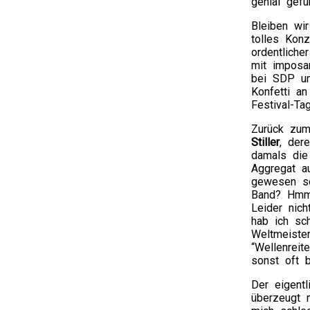
genial gef
Bleiben wi
tolles Konz
ordentliche
mit imposa
bei SDP un
Konfetti a
Festival-T
Zurück zu
Stiller
, der
damals die
Aggregat a
gewesen se
Band? Hmm 
Leider nic
hab ich sch
Weltmeiste
“Wellenreit
sonst oft 
Der eigent
überzeugt 