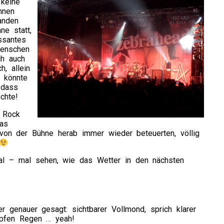
 keine
hnen
anden
e statt,
ssantes
Menschen
ch auch
, allein
 könnte
 dass
chte!
 Rock
as
von der Bühne herab immer wieder beteuerten, völlig
ival – mal sehen, wie das Wetter in den nächsten
r genauer gesagt: sichtbarer Vollmond, sprich klarer
opfen Regen … yeah!