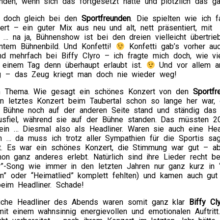
unden, wenn sich das fortgesetzt hätte und plötzlich das
r doch gleich bei den
Sportfreunden
. Die spielten wie ich f
ert – ein guter Mix aus neu und alt, nett präsentiert, mit
r … na ja, Bühnenshow ist bei den dreien vielleicht übertrie
ntem Bühnenbild. Und Konfetti!
Konfetti gab’s vorher au
d mehrfach bei Biffy Clyro – ich fragte mich doch, wie vi
n einem Tag denn überhaupt erlaubt ist.
Und vor allem a
ag – das Zeug kriegt man doch nie wieder weg!
m Thema. Wie gesagt ein schönes Konzert von den
Sportfr
en letztes Konzert beim Taubertal schon so lange her war,
 Bühne noch auf der anderen Seite stand und ständig das
usfiel, während sie auf der Bühne standen. Das müssten 2
in … Diesmal also als Headliner. Waren sie auch eine Hea
… da muss ich trotz aller Sympathien für die Sportis sage
ht. Es war ein schönes Konzert, die Stimmung war gut – a
on ganz anderes erlebt. Natürlich sind ihre Lieder recht be
r”-Song wie immer in den letzten Jahren nur ganz kurz in 
en” oder “Heimatlied” komplett fehlten) und kamen auch gut
beim Headliner. Schade!
liche Headliner des Abends waren somit ganz klar
Biffy Cl
mit einem wahnsinnig energievollen und emotionalen Auftrit