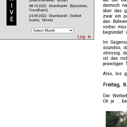
(Svømmehallen, Bodø)
I
dennoch na
08.10.2022 Skambankt (Byscenen,
Trondheim)
über das g
V
zwar ein p
24.09.2022 Skambankt (Verket
E
Scene, Moss)
den Bühnen
vorbei müs
begründet i
Log in
Im Gegensa
soundso, d
stressig, d
ist das ni
jeweiligen 
Also, los g
Freitag, 8
Der Wetter
Oh je … be