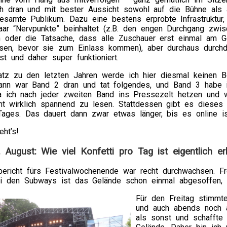
h dran und mit bester Aussicht sowohl auf die Bühne als 
esamte Publikum. Dazu eine bestens erprobte Infrastruktur,
aar “Nervpunkte” beinhaltet (z.B. den engen Durchgang zwis
 oder die Tatsache, dass alle Zuschauer erst einmal am G
sen, bevor sie zum Einlass kommen), aber durchaus durchd
st und daher super funktioniert.
tz zu den letzten Jahren werde ich hier diesmal keinen Be
ann war Band 2 dran und tat folgendes, und Band 3 habe ic
a ich nach jeder zweiten Band ins Pressezelt hetzen und we
cht wirklich spannend zu lesen. Stattdessen gibt es dieses
Tages. Das dauert dann zwar etwas länger, bis es online ist
eht’s!
. August: Wie viel Konfetti pro Tag ist eigentlich er
bericht fürs Festivalwochenende war recht durchwachsen. Fr
i den Subways ist das Gelände schon einmal abgesoffen,
Für den Freitag stimmte
und auch abends noch 
als sonst und schaffte