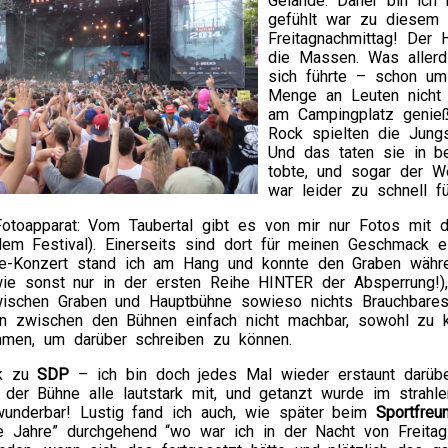
Gelände. Daher bin ich 
gefühlt war zu diesem 
Freitagnachmittag! Der 
die Massen. Was allerd
sich führte – schon um
Menge an Leuten nicht
am Campingplatz genie
Rock spielten die Jungs
Und das taten sie in b
tobte, und sogar der 
war leider zu schnell f
otoapparat: Vom Taubertal gibt es von mir nur Fotos mit
em Festival). Einerseits sind dort für meinen Geschmack ei
de-Konzert stand ich am Hang und konnte den Graben währ
ie sonst nur in der ersten Reihe HINTER der Absperrung!
ischen Graben und Hauptbühne sowieso nichts Brauchbares
en zwischen den Bühnen einfach nicht machbar, sowohl zu 
men, um darüber schreiben zu können.
ck zu
SDP
– ich bin doch jedes Mal wieder erstaunt darübe
 der Bühne alle lautstark mit, und getanzt wurde im strahl
 wunderbar! Lustig fand ich auch, wie später beim
Sportfreun
e Jahre” durchgehend “wo war ich in der Nacht von Freitag