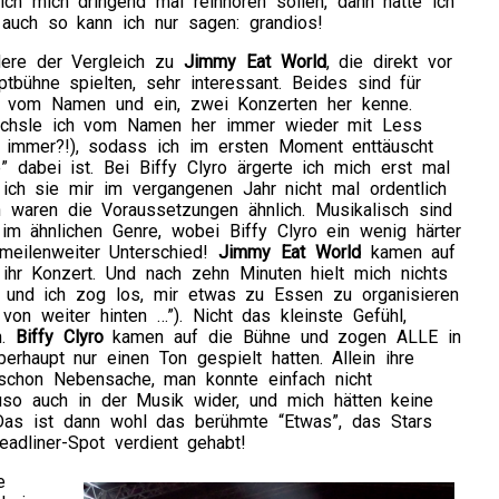
ich mich dringend mal reinhören sollen, dann hätte ich
auch so kann ich nur sagen: grandios!
dere der Vergleich zu
Jimmy Eat World
, die direkt vor
ptbühne spielten, sehr interessant. Beides sind für
r vom Namen und ein, zwei Konzerten her kenne.
chsle ich vom Namen her immer wieder mit Less
immer?!), sodass ich im ersten Moment enttäuscht
” dabei ist. Bei Biffy Clyro ärgerte ich mich erst mal
ich sie mir im vergangenen Jahr nicht mal ordentlich
 waren die Voraussetzungen ähnlich. Musikalisch sind
m ähnlichen Genre, wobei Biffy Clyro ein wenig härter
 meilenweiter Unterschied!
Jimmy Eat World
kamen auf
ihr Konzert. Und nach zehn Minuten hielt mich nichts
und ich zog los, mir etwas zu Essen zu organisieren
von weiter hinten …”). Nicht das kleinste Gefühl,
n.
Biffy Clyro
kamen auf die Bühne und zogen ALLE in
erhaupt nur einen Ton gespielt hatten. Allein ihre
chon Nebensache, man konnte einfach nicht
so auch in der Musik wider, und mich hätten keine
as ist dann wohl das berühmte “Etwas”, das Stars
adliner-Spot verdient gehabt!
e