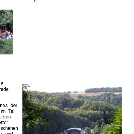
l!
rade
ines der
 im Tal
deten
tter
eschehen
n, und