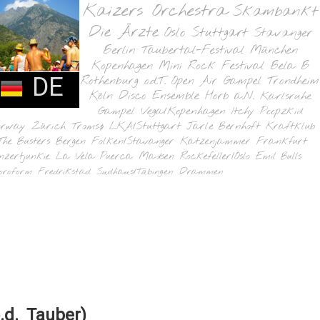
Kaizers Orchestra
Skambankt
Die Ärzte
Oslo
Stuttgart
Stavanger
Berlin
Taubertal-Festival
München
Kopenhagen
Mini Rock Festival
Bela B
DE
Rothenburg o.d.T.
Open Air Gampel
Trondheim
Köln
Disco Ensemble
Horb a.N.
Karlsruhe
Gampel
Vega/Kopenhagen
Itchy Poopzkid
orway
Zürich
Tromsø
LKA/Stuttgart
Jarle Bernhoft
Kraftklub
The Busters
Bergen
Folken/Stavanger
Katzenjammer
Frankfurt
nzertjunkie
La Vela Puerca
Madsen
Rockefeller/Oslo
Emil Bulls
oroform
Fredrikstad
Sudhaus/Tübingen
Drammen
.d. Tauber)