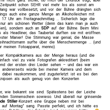
mir nicht ganz sicher, ob mich der Eindruck trügt, aber
Zeitpunkt schon SEHR viel mehr los als sonst am
Hang war vollbesetzt, und vor der Bühne drängten sich
ings auch eine ganze Menge an Alkoholleichen mit
 17 Uhr am Freitagnachmittag … Sicherlich lage die
 nur am schönen Wetter (denn das kann man ja auch
ßen), sondern auch an
SDP
auf der Bühne. Beim Mini
 als Headliner, das Taubertal durften sie mit eröffnen.
ester Manier! Die Stimmung war genial, die Masse
Weihnachtsmann surfte über die Menschenmenge … (und
ür meinen Fotoapparat, menno).
 der Kompaktkamera aus der Menge heraus (und die
nfach viel zu viele Fotografen akkreditiert (beim
end der ersten drei Lieder sehen – und das war ein
), andererseits würde bei meiner Kamera und dem
 dabei rauskommen, und zuguterletzt ist es bei den
knipsen als auch genug von den Konzerten
r, wie bekannt sie sind. Spätestens bei der Leiche
enden Sonnenschein sowieso. Und überall nur grinsende
de Stiller
-Konzert eine Gruppe neben mir bei
 auf Montag” sang. Passte perfekt, und ich hätte es