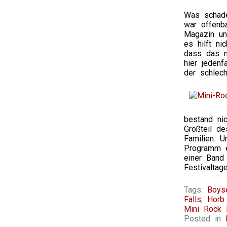
Was schade
war offenb
Magazin un
es hilft ni
dass das n
hier jedenf
der schlec
bestand ni
Großteil d
Familien. 
Programm e
einer Band
Festivalta
Tags:
Boyse
Falls
,
Horb 
Mini Rock F
Posted in