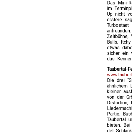
Das Mini-Ro
im Terminp
Up nicht vo
erstere sa
Turbostaat 
anfreunden
Zeltbühne,
Bulls, Itch
etwas dabe
sicher ein
das Kennen
Taubertal-F
www.taubert
Die drei “
ähnlichem 
kleiner aus
von der Grö
Distortion,
Liedermachi
Partie. Bu
Taubertal 
bieten. Be
del Schlac