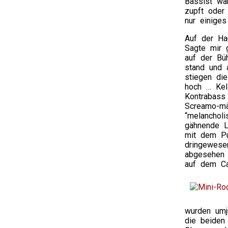
Bassist war
zupft oder 
nur einige
Auf der H
Sagte mir 
auf der Bü
stand und 
stiegen di
hoch … Kel
Kontrabass
Screamo-mä
“melanchol
gähnende L
mit dem Pu
dringewesen
abgesehen 
auf dem Ca
wurden umju
die beiden