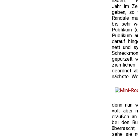
haben, …” 
Jahr im Ze
geben, so v
Randale mus
bis sehr w
Publikum (u
Publikum a
darauf hin
nett und s
Schreckmom
gepurzelt 
ziemlichen 
geordnet a
nächste Wo
denn nun w
voll, aber 
draußen an
bei den Bu
überrascht,
sehe sie n