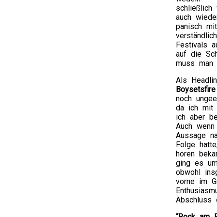
schließlic
auch wiede
panisch mit
verständlic
Festivals a
auf die Sc
muss man h
Als Headli
Boysetsfire
noch ungeei
da ich mit
ich aber be
Auch wenn 
Aussage na
Folge hatte
hören beka
ging es um
obwohl ins
vorne im G
Enthusiasm
Abschluss 
“Rock am R