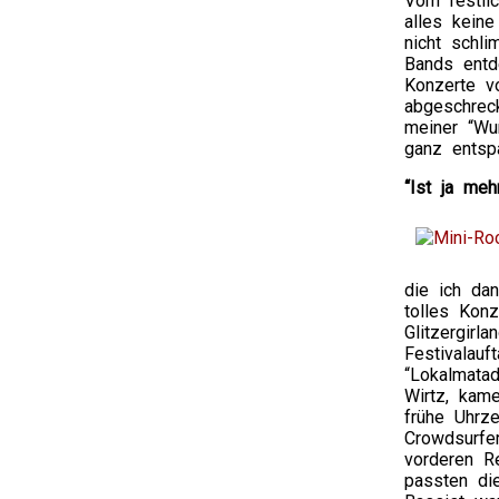
Vom restli
alles keine
nicht schl
Bands entde
Konzerte v
abgeschrec
meiner “Wu
ganz entsp
“Ist ja meh
die ich da
tolles Kon
Glitzergirl
Festivalauf
“Lokalmatad
Wirtz, kame
frühe Uhrze
Crowdsurfe
vorderen Re
passten di