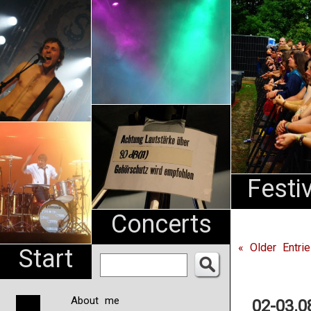
An
Pharma
NL
Festi
Concerts
« Older Entri
Start
About me
02-03.0