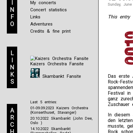
I
My concerts
Sunday, June
N
Concert statistics
F
This entry 
Links
O
Adventures
Credits & fine print
L
I
Kaizers Orchestra Fansite
N
K
Das erste 
Skambankt Fansite
S
Rock-Festiv
spannendem
Festival in
ganz zurec
Last 5 entries:
Zuschauer e
01-09.09.2023 Kaizers Orchestra
A
(Konserthuset, Stavanger)
In diesem 
R
20.10.2022 Skambankt (John Dee,
den letzte
Oslo )
C
musste, ge
14.10.2022 Skambankt
H
Rock schon