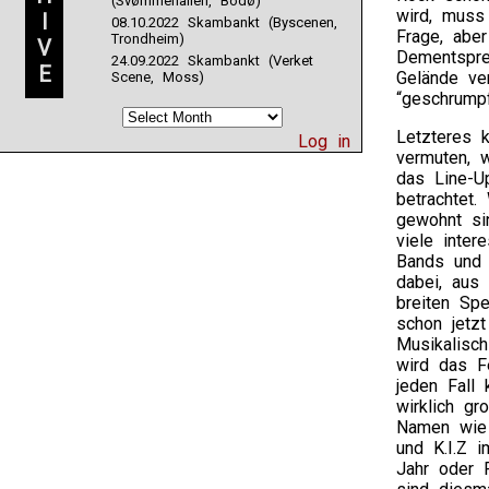
(Svømmehallen, Bodø)
wird, muss
I
08.10.2022 Skambankt (Byscenen,
Frage, abe
Trondheim)
V
Dementspre
24.09.2022 Skambankt (Verket
E
Gelände ve
Scene, Moss)
“geschrumpf
Letzteres 
Log in
vermuten, 
das Line-U
betrachtet.
gewohnt si
viele inter
Bands und 
dabei, aus
breiten Spe
schon jetzt 
Musikalisc
wird das Fe
jeden Fall 
wirklich gr
Namen wie 
und K.I.Z i
Jahr oder F