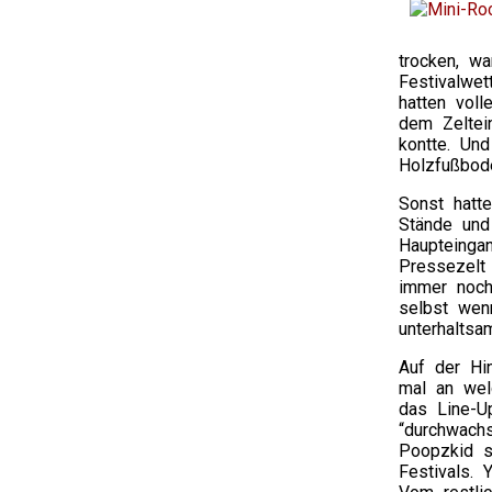
trocken, w
Festivalwe
hatten vol
dem Zeltei
kontte. Un
Holzfußbo
Sonst hatt
Stände und 
Haupteinga
Pressezelt
immer noch
selbst wen
unterhalts
Auf der Hi
mal an wel
das Line-U
“durchwachs
Poopzkid s
Festivals. 