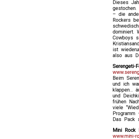
Dieses Jah
gestochen.
– die ande
Rockers be
schwedisch
dominiert.
Cowboys si
Kristiansan
ist wieder
also aus D
Serengeti-F
www.serenge
Beim Seren
und ich war
klappen… ä
und Deichk
frühen Nac
viele “Wied
Programm –
Das Pack s
Mini Rock F
www.mini-ro