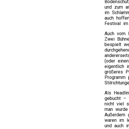
Bodenschut
und zum an
im Schlamm
auch hoffe
Festival im
Auch vom L
Zwei Bühne
bespielt w
durchgehen
anderersei
(oder eine
eigentlich 
größeres P
Programm p
Stilrichtun
Als Headli
gebucht – f
nicht viel 
man wurde 
Außerdem g
waren im l
und auch im