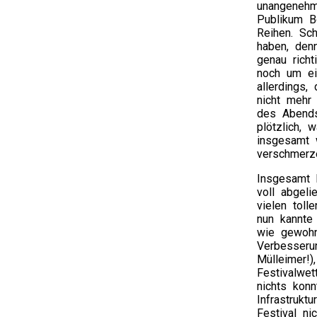
unangenehm
Publikum B
Reihen. Sch
haben, denn
genau rich
noch um ei
allerdings
nicht mehr 
des Abends
plötzlich, 
insgesamt 
verschmerz
Insgesamt 
voll abgel
vielen toll
nun kannte 
wie gewohn
Verbesserun
Mülleimer!)
Festivalwe
nichts kon
Infrastrukt
Festival ni