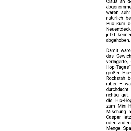
Claus an de
abgenommen
waren sehr 
natürlich 
Publikum be
Neuentdeck
jetzt kenne
abgehoben,
Damit ware
das Gewich
verlagerte,
Hop-Tages”
großer Hip-
Rockstah b
rüber – wa
durchdacht
richtig gut
die Hip-Ho
zum Mini-H
Mischung m
Casper let
oder ander
Menge Spa