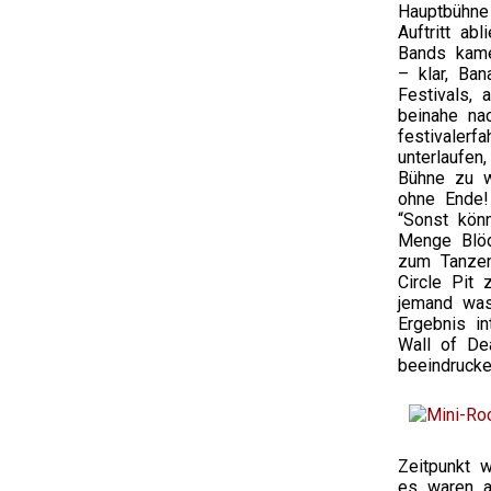
Hauptbühne
Auftritt ab
Bands kame
– klar, Ba
Festivals, 
beinahe na
festivalerf
unterlaufe
Bühne zu w
ohne Ende!
“Sonst kön
Menge Blöd
zum Tanzen
Circle Pit
jemand was
Ergebnis in
Wall of Dea
beeindruck
Zeitpunkt 
es waren a