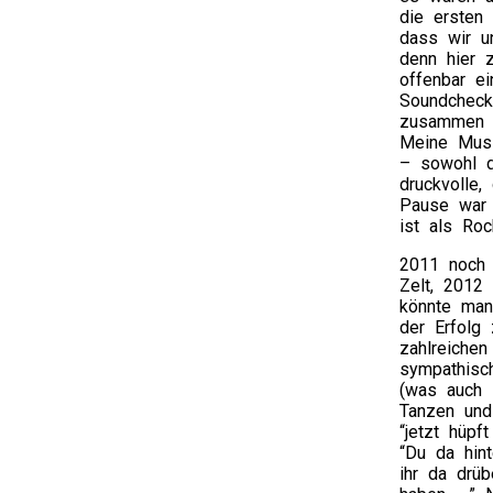
die ersten
dass wir un
denn hier 
offenbar e
Soundcheck
zusammen m
Meine Musi
– sowohl d
druckvolle,
Pause war 
ist als Ro
2011 noch 
Zelt, 2012
könnte man
der Erfolg
zahlreichen
sympathisc
(was auch 
Tanzen und
“jetzt hüpf
“Du da hin
ihr da drü