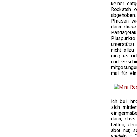
keiner ent
Rockstah vo
abgehoben, 
Phrasen wi
dann diese
Pandageräu
Pluspunkte 
unterstütz
nicht allz
ging es ri
und Geschi
mitgesunge
mal für ein
ich bei ihn
sich mittl
einigermaße
dann, dass
hatten, de
aber nur, s
wedeln – “H