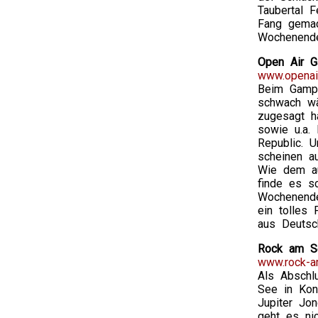
Taubertal 
Fang gemac
Wochenende
Open Air G
www.openai
Beim Gampe
schwach wä
zugesagt h
sowie u.a.
Republic. U
scheinen a
Wie dem au
finde es s
Wochenende
ein tolles 
aus Deutsc
Rock am Se
www.rock-a
Als Abschl
See in Kons
Jupiter Jo
geht es ni