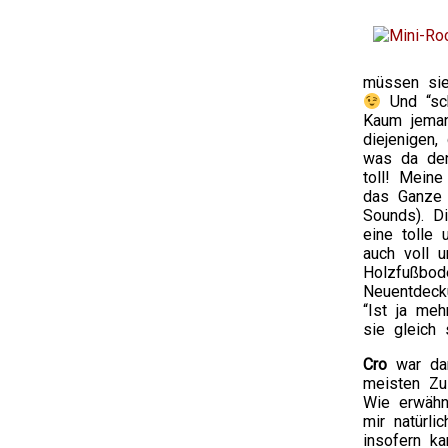
müssen sie
Und “sch
Kaum jeman
diejenigen,
was da den
toll! Mein
das Ganze 
Sounds). Di
eine tolle
auch voll 
Holzfußbod
Neuentdeck
“Ist ja meh
sie gleich 
Cro
war dan
meisten Zu
Wie erwähn
mir natürli
insofern k