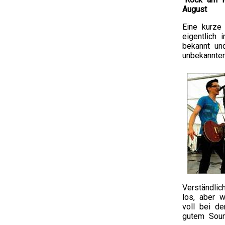
August
Eine kurze
eigentlich
bekannt un
unbekannte
Verständlic
los, aber 
voll bei d
gutem Soun