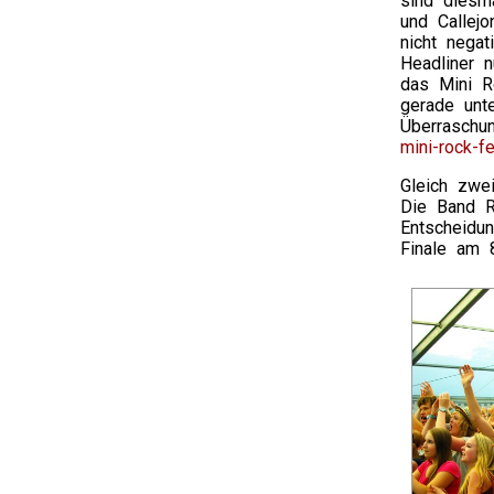
sind diesma
und Callej
nicht negat
Headliner 
das Mini R
gerade unt
Überraschu
mini-rock-fe
Gleich zwe
Die Band R
Entscheidu
Finale am 8