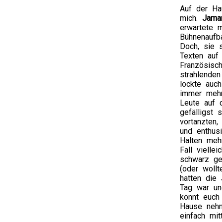
Auf der Ha
mich.
Jama
erwartete 
Bühnenaufb
Doch, sie s
Texten auf
Französisc
strahlende
lockte auch
immer mehr
Leute auf 
gefälligst
vortanzten,
und enthusi
Halten mehr
Fall vielle
schwarz ge
(oder woll
hatten die
Tag war un
könnt euch
Hause nehm
einfach mi