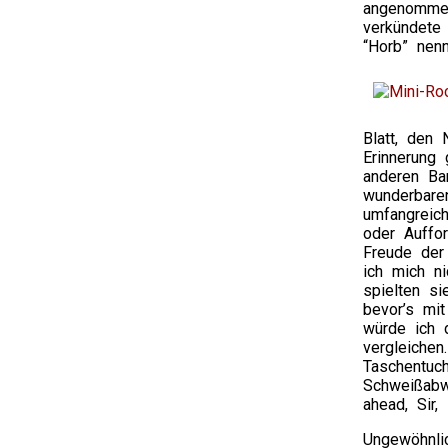
angenommen
verkündete 
“Horb” nen
Blatt, den 
Erinnerung 
anderen Ba
wunderbare
umfangreic
oder Auffo
Freude der
ich mich ni
spielten si
bevor’s mit
würde ich 
vergleichen
Taschentuc
Schweißabw
ahead, Sir,
Ungewöhnli