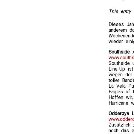
This entry 
Dieses Jahr
anderem da
Wochenende
wieder eini
Southside /
www.souths
Southside 
Line-Up is
wegen der 
toller Band
La Vela Pu
Eagles of 
Hoffen wir
Hurricane w
Odderøya Li
www.oddero
Zusätzlich
noch das e