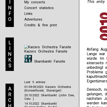
I
This entry 
My concerts
N
Concert statistics
F
Links
O
Adventures
Credits & fine print
L
I
Anfang Aug
Kaizers Orchestra Fansite
N
Lange war 
würde. Im
K
Skambankt Fansite
einerseits
S
unbedingt 
Probleme g
kaputtmach
Eigentümer
Last 5 entries:
01-09.09.2023 Kaizers Orchestra
A
Dennoch, n
(Konserthuset, Stavanger)
R
gelungen, 
20.10.2022 Skambankt (John Dee,
nächsten Ja
Oslo )
C
werden kan
14.10.2022 Skambankt
H