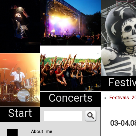
An
Pharma
NL
Festi
Concerts
«
Festivals 2
Start
03-04.0
About me