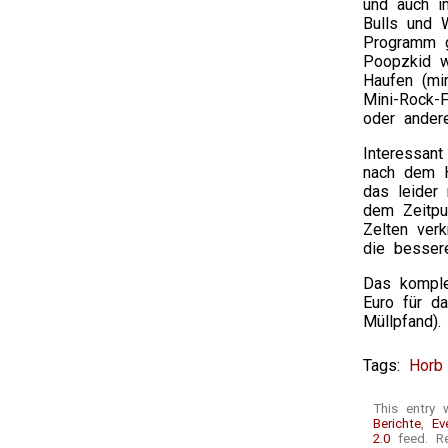
und auch im
Bulls und 
Programm gi
Poopzkid w
Haufen (mi
Mini-Rock-F
oder ander
Interessant
nach dem He
das leider 
dem Zeitpu
Zelten verk
die bessere
Das komple
Euro für d
Müllpfand)
Tags:
Horb 
This entry 
Berichte
,
Ev
2.0
feed. Re