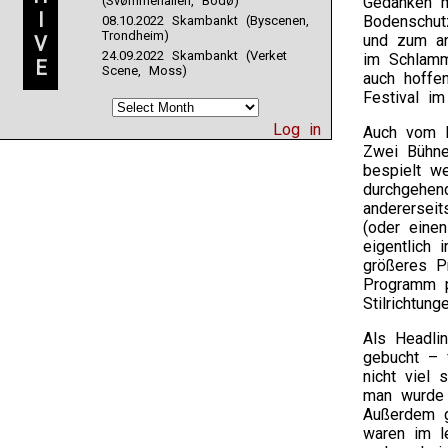
(Svømmehallen, Bodø)
Gedanken m
I
Bodenschut
08.10.2022 Skambankt (Byscenen,
Trondheim)
und zum an
V
24.09.2022 Skambankt (Verket
im Schlamm
E
Scene, Moss)
auch hoffe
Festival im
Log in
Auch vom L
Zwei Bühne
bespielt w
durchgehen
anderersei
(oder eine
eigentlich 
größeres P
Programm p
Stilrichtun
Als Headli
gebucht – f
nicht viel 
man wurde 
Außerdem g
waren im l