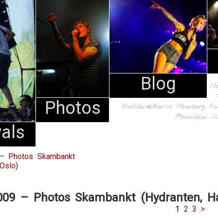
Blog
N
Photos
Wuhlheide/Berlin
Hamburg
Ko
Mannheim
Cl
vals
 – Photos Skambankt
 Oslo)
2009 – Photos Skambankt (Hydranten, H
1
2
3
>