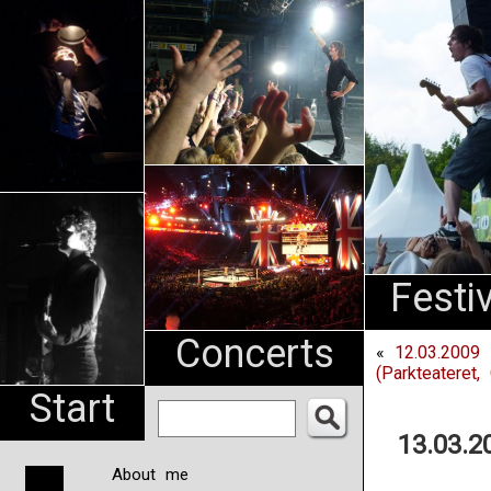
An
Pharma
NL
Festi
Concerts
«
12.03.2009
(Parkteateret,
Start
13.03.
About me