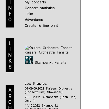
I
My concerts
N
Concert statistics
F
Links
O
Adventures
Credits & fine print
L
I
Kaizers Orchestra Fansite
N
K
Skambankt Fansite
S
Last 5 entries:
01-09.09.2023 Kaizers Orchestra
A
(Konserthuset, Stavanger)
R
20.10.2022 Skambankt (John Dee,
Oslo )
C
14.10.2022 Skambankt
H