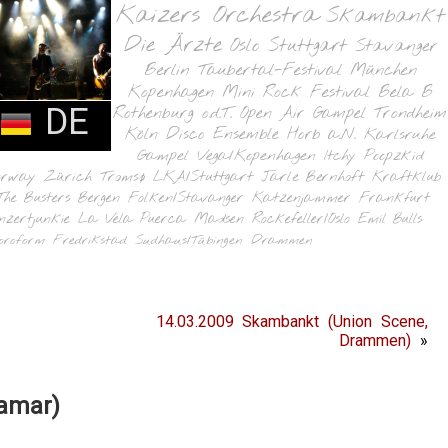
Kaizers Orchestra
Skambankt
Die Ärzte
Oslo
Stuttgart
Stavanger
Berlin
Taubertal-Festival
München
Kopenhagen
Mini Rock Festival
Bela B
DE
Rothenburg o.d.T.
Open Air Gampel
Trondheim
Köln
Disco Ensemble
Horb a.N.
Karlsruhe
Gampel
Vega/Kopenhagen
Itchy Poopzkid
orway
Zürich
Tromsø
LKA/Stuttgart
Jarle Bernhoft
Kraftklub
The Busters
Bergen
Folken/Stavanger
Katzenjammer
Frankfurt
nzertjunkie
La Vela Puerca
Madsen
Rockefeller/Oslo
Emil Bulls
oroform
Fredrikstad
Sudhaus/Tübingen
Drammen
14.03.2009 Skambankt (Union Scene,
Drammen)
»
amar)