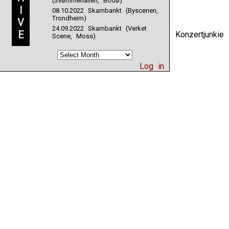
(Svømmehallen, Bodø)
I
08.10.2022 Skambankt (Byscenen,
Trondheim)
V
24.09.2022 Skambankt (Verket
E
Konzertjunki
Scene, Moss)
Log in