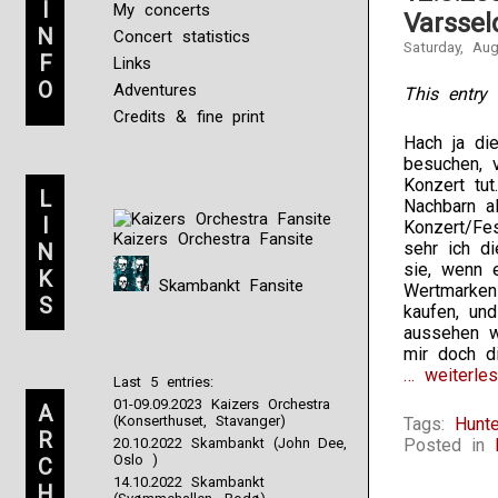
I
My concerts
Varssel
N
Concert statistics
Saturday, Au
F
Links
O
Adventures
This entry 
Credits & fine print
Hach ja di
besuchen, 
Konzert tu
L
Nachbarn a
I
Konzert/Fe
Kaizers Orchestra Fansite
sehr ich d
N
sie, wenn 
K
Skambankt Fansite
Wertmarken
S
kaufen, un
aussehen w
mir doch d
… weiterles
Last 5 entries:
01-09.09.2023 Kaizers Orchestra
A
(Konserthuset, Stavanger)
Tags:
Hunt
R
20.10.2022 Skambankt (John Dee,
Posted in
Oslo )
C
14.10.2022 Skambankt
H