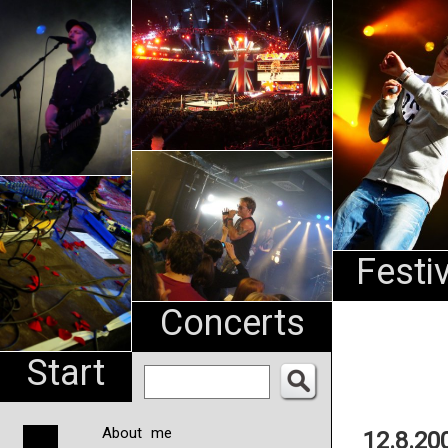
An
Pharma
NL
Festi
Concerts
Start
About me
12.8.20