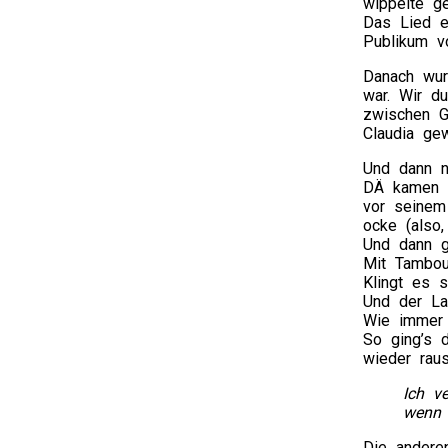
wippelte g
Das Lied e
Publikum v
Danach wur
war. Wir d
zwischen G
Claudia ge
Und dann na
DÄ kamen a
vor seinem 
ocke (also,
Und dann gi
Mit Tambou
Klingt es 
Und der La
Wie immer 
So ging’s 
wieder rau
Ich ve
wenn 
Die andere