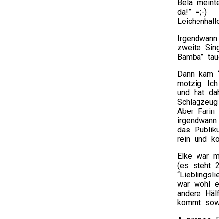
Bela meinte
da!” =;-)
Leichenhall
Irgendwann 
zweite Sin
Bamba” tau
Dann kam “
motzig. Ich
und hat da
Schlagzeug
Aber Farin 
irgendwann 
das Publik
rein und k
Elke war m
(es steht 2
“Lieblingsl
war wohl ei
andere Häl
kommt sowie