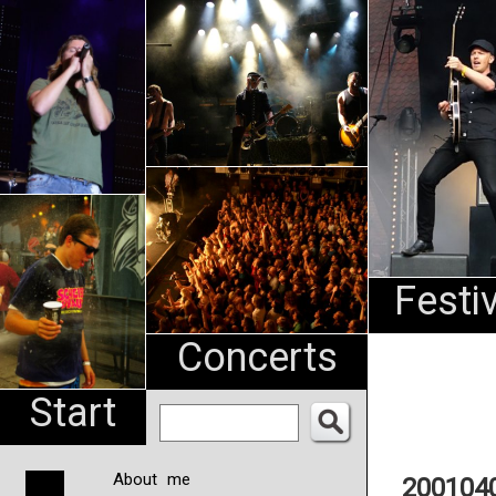
An
Pharma
NL
Festi
Concerts
Start
About me
2001040