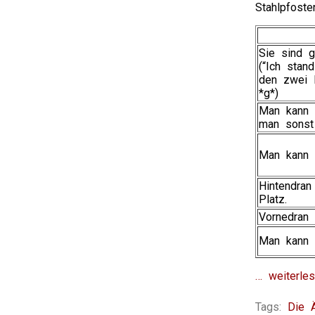
Stahlpfoste
Sie sind g
(“Ich stan
den zwei l
*g*)
Man kann 
man sonst
Man kann s
Hintendran
Platz.
Vornedran 
Man kann 
… weiterles
Tags:
Die 