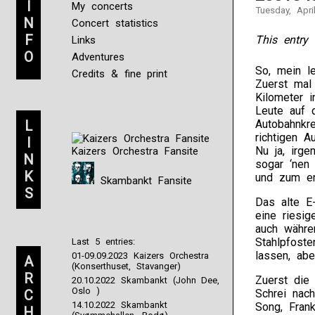
I
My concerts
Tuesday, Apri
N
Concert statistics
F
This entry 
Links
O
Adventures
So, mein l
Credits & fine print
Zuerst mal
Kilometer 
Leute auf 
L
Autobahnkr
richtigen A
I
Nu ja, irge
Kaizers Orchestra Fansite
N
sogar ‘nen 
K
und zum er
Skambankt Fansite
S
Das alte E
eine riesi
auch währe
Stahlpfost
Last 5 entries:
lassen, ab
01-09.09.2023 Kaizers Orchestra
A
(Konserthuset, Stavanger)
R
Zuerst die 
20.10.2022 Skambankt (John Dee,
Oslo )
C
Schrei nach
14.10.2022 Skambankt
Song, Frank
H