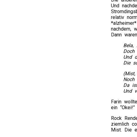
Und nachde
Stromdings
relativ nor
*alzheimer
nachdem, w
Dann waren 
Bela, 
Doch 
Und d
Die s
(Mist
Noch 
Da ist
Und w
Farin wollt
ein “Okei!”
Rock Rende
ziemlich c
Mist. Die e