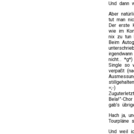
Und dann w
Aber natür
tut man nic
Der erste 
wie im Kon
nix zu tun h
Beim Autog
unterschri
irgendwann 
nicht… *g*
Single so 
verpaßt (n
Ausmessung
stillgehal
=;-)
Zuguterletz
Bela!”-Cho
gab’s übrig
Hach ja, u
Tourpläne 
Und weil i