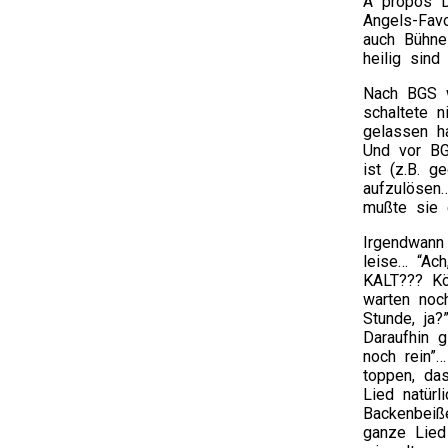
A propos Da
Angels-Favo
auch Bühne
heilig sind
Nach BGS w
schaltete n
gelassen h
Und vor BG
ist (z.B. g
aufzulösen…
mußte sie 
Irgendwann
leise… “Ach
KALT??? Kö
warten noch
Stunde, ja?
Daraufhin 
noch rein”…
toppen, da
Lied natürl
Backenbeiß
ganze Lied