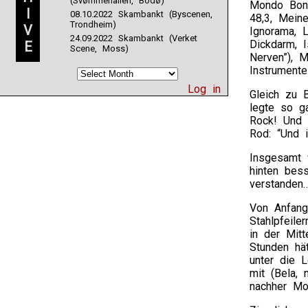
(Svømmehallen, Bodø)
Mondo Bond
I
08.10.2022 Skambankt (Byscenen,
48,3, Mein
Trondheim)
V
Ignorama, L
24.09.2022 Skambankt (Verket
Dickdarm, 
E
Scene, Moss)
Nerven”), 
Instrument
Log in
Gleich zu 
legte so g
Rock! Und 
Rod: “Und 
Insgesamt w
hinten bess
verstanden
Von Anfang
Stahlpfeile
in der Mitt
Stunden hä
unter die 
mit (Bela, 
nachher Mon