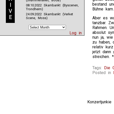
(Svømmehallen, Bodø)
bestand un
I
08.10.2022 Skambankt (Byscenen,
Bühne kam.
Trondheim)
V
24.09.2022 Skambankt (Verket
E
Aber es wu
Scene, Moss)
tanzbar. Zw
Rahmen. Un
absolut sy
Log in
nun ja, wi
zu haben, 
relativ kur
jetzt dann
streichen. 
Tags:
Die 
Posted in
Konzertjunki