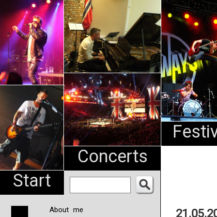
An
Pharma
NL
Festi
Concerts
Start
About me
21.05.2