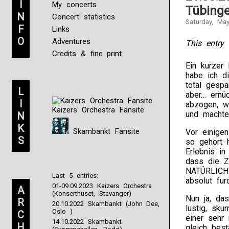
I
My concerts
Tübing
N
Concert statistics
Saturday, Ma
F
Links
O
Adventures
This entry 
Credits & fine print
Ein kurzer 
habe ich d
total gespa
L
aber… ernü
I
abzogen, wa
Kaizers Orchestra Fansite
und machte
N
K
Skambankt Fansite
Vor einigen
S
so gehört 
Erlebnis in
dass die Z
NATÜRLICH 
Last 5 entries:
absolut fur
01-09.09.2023 Kaizers Orchestra
A
(Konserthuset, Stavanger)
Nun ja, da
R
20.10.2022 Skambankt (John Dee,
lustig, skur
Oslo )
C
einer sehr
14.10.2022 Skambankt
H
gleich best