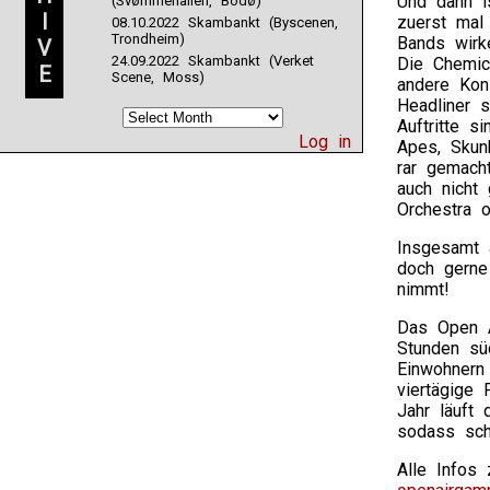
Und dann i
(Svømmehallen, Bodø)
I
zuerst mal
08.10.2022 Skambankt (Byscenen,
Trondheim)
Bands wirke
V
24.09.2022 Skambankt (Verket
Die Chemic
E
Scene, Moss)
andere Kon
Headliner 
Auftritte 
Log in
Apes, Skun
rar gemacht
auch nicht
Orchestra 
Insgesamt 
doch gerne
nimmt!
Das Open A
Stunden süd
Einwohnern
viertägige 
Jahr läuft 
sodass sch
Alle Infos