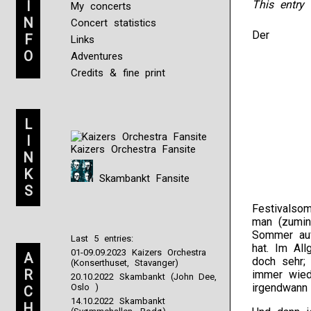
I
This entry 
My concerts
N
Concert statistics
Der
F
Links
O
Adventures
Credits & fine print
L
I
Kaizers Orchestra Fansite
N
K
Skambankt Fansite
S
Festivalso
man (zumind
Sommer auf
Last 5 entries:
hat. Im Al
01-09.09.2023 Kaizers Orchestra
A
doch sehr;
(Konserthuset, Stavanger)
R
immer wied
20.10.2022 Skambankt (John Dee,
irgendwann
Oslo )
C
14.10.2022 Skambankt
H