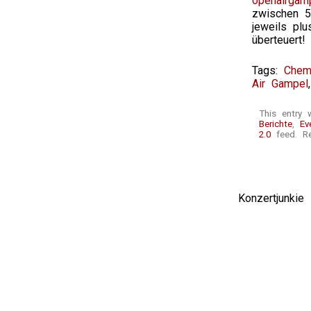
openairgamp
zwischen 5
jeweils plu
überteuert!
Tags:
Chemi
Air Gampel
This entry
Berichte
,
Ev
2.0
feed. Re
Konzertjunki