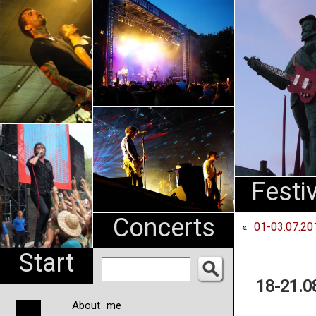
An
Pharma
NL
Festi
Concerts
«
01-03.07.20
Start
18-21.
About me