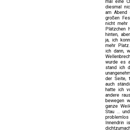
mal eine C
diesmal nic
am Abend e
großen Fes
nicht mehr
Plätzchen h
hinten, abe
ja, ich kon
mehr Platz
ich dann, 
Wellenbrech
wurde es au
stand ich d
unangenehm
der Seite, 
auch ständ
hatte ich 
andere rau
bewegen wa
ganze Weil
Stau … und
problemlos
Innendrin i
dichtzumac