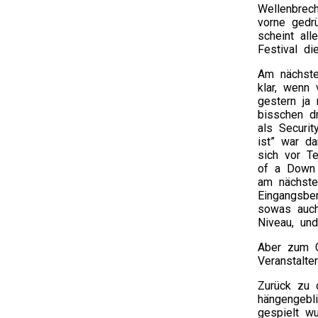
Wellenbrec
vorne gedrü
scheint al
Festival di
Am nächste
klar, wenn 
gestern ja 
bisschen dr
als Securit
ist” war d
sich vor T
of a Down 
am nächste
Eingangsbe
sowas auch
Niveau, un
Aber zum Gl
Veranstalte
Zurück zu 
hängengebli
gespielt w