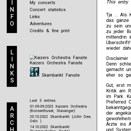
I
This entry 
My concerts
N
Concert statistics
Tja … Als K
F
Links
das ganze 
O
Adventures
zu sein un
Credits & fine print
zu jeder B
mittendrin
Überschrift
wieder dah
L
Disclaimer 
I
Kaizers Orchestra Fansite
Denn schlie
N
gemacht un
K
eher so ga
Skambankt Fansite
S
Gut, erst 
Kritik am 
im Park. Ka
Last 5 entries:
Preferred 
01-09.09.2023 Kaizers Orchestra
bekanntgeg
A
(Konserthuset, Stavanger)
der angekün
R
20.10.2022 Skambankt (John Dee,
gewohnheit
Oslo )
C
Ärzte ins 
14.10.2022 Skambankt
H
und System