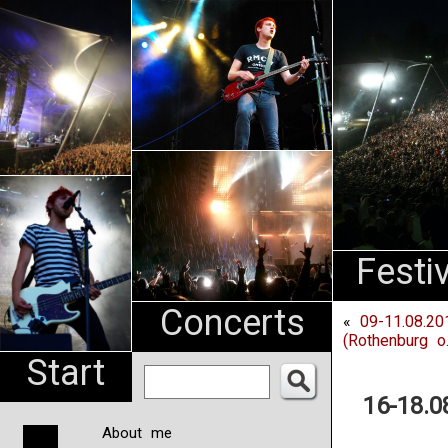
An
Pharma
NL
Festi
Concerts
«
09-11.08.20
(Rothenburg o.
Start
16-18.0
About me