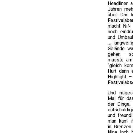
Headliner
Jahren meh
über. Das 
Festivalab
macht NiN 
noch eindr
und Umbauh
… langweil
Gelände wa
gehen – sc
musste am 
“gleich ko
Hurt dann 
Highlight –
Festivalab
Und insges
Mal für das
der Dinge, 
entschuldig
und freund
man kam im
in Grenzen
Nine Inch N