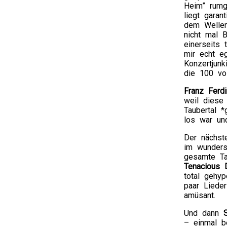
Heim” rumg
liegt garan
dem Wellen
nicht mal B
einerseits 
mir echt eg
Konzertjun
die 100 vo
Franz Ferd
weil diese
Taubertal 
los war und
Der nächst
im wunders
gesamte Ta
Tenacious 
total gehyp
paar Liede
amüsant.
Und dann
– einmal b