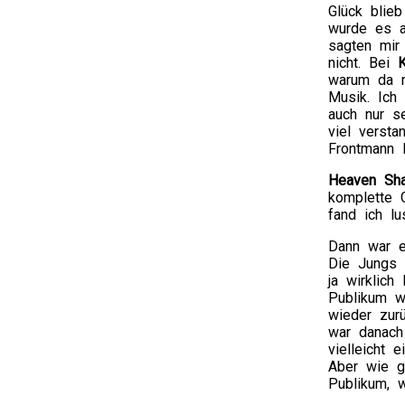
Glück blieb
wurde es a
sagten mir
nicht. Bei
K
warum da n
Musik. Ich 
auch nur s
viel verst
Frontmann N
Heaven Sha
komplette 
fand ich lu
Dann war e
Die Jungs h
ja wirklich
Publikum w
wieder zur
war danach
vielleicht
Aber wie ge
Publikum, 