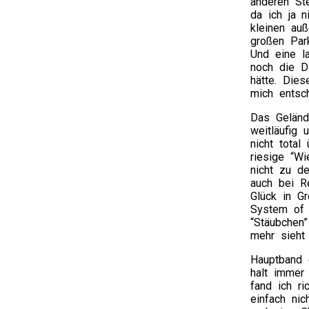
anderen St
da ich ja 
kleinen au
großen Par
Und eine l
noch die D
hätte. Die
mich entsch
Das Geländ
weitläufig 
nicht total
riesige “W
nicht zu d
auch bei Re
Glück in Gr
System of 
“Stäubchen
mehr sieht 
Hauptband 
halt immer
fand ich ri
einfach ni