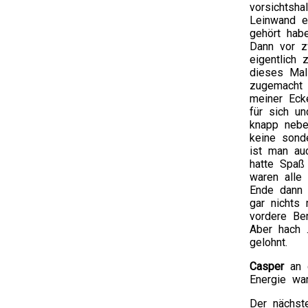
vorsichtsh
Leinwand e
gehört hab
Dann vor z
eigentlich 
dieses Mal
zugemacht w
meiner Eck
für sich u
knapp nebe
keine sond
ist man au
hatte Spaß
waren alle
Ende dann 
gar nichts
vordere Ber
Aber hach 
gelohnt.
Casper
an d
Energie wa
Der nächst