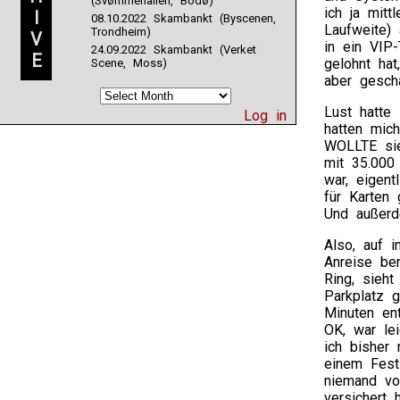
(Svømmehallen, Bodø)
ich ja mitt
I
08.10.2022 Skambankt (Byscenen,
Laufweite)
Trondheim)
V
in ein VIP-
24.09.2022 Skambankt (Verket
E
gelohnt hat
Scene, Moss)
aber gescha
Lust hatte 
Log in
hatten mic
WOLLTE sie
mit 35.000 
war, eigen
für Karten 
Und außerd
Also, auf 
Anreise ber
Ring, sieht
Parkplatz g
Minuten en
OK, war lei
ich bisher
einem Fest
niemand vo
versichert