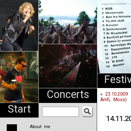
An
Pharma
NL
Festi
Concerts
«
23.10.2009 
Amfi, Moss)
Start
14.11.2
About me