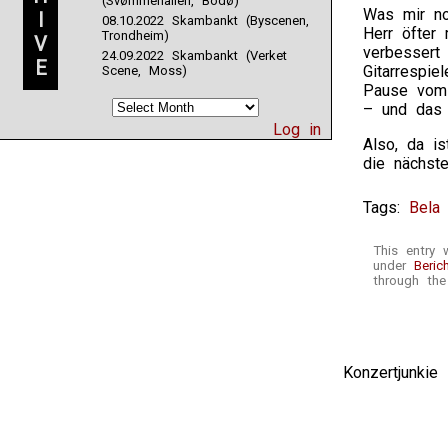
(Svømmehallen, Bodø)
Was mir no
I
08.10.2022 Skambankt (Byscenen,
Herr öfter
Trondheim)
V
verbessert 
24.09.2022 Skambankt (Verket
E
Gitarrespi
Scene, Moss)
Pause vom 
– und das 
Log in
Also, da is
die nächste
Tags:
Bela
This entry
under
Beric
through th
Konzertjunki