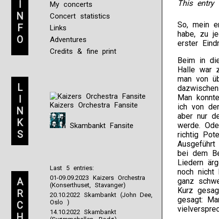
I
This entry 
My concerts
N
Concert statistics
So, mein e
F
Links
habe, zu j
O
Adventures
erster Eind
Credits & fine print
Beim in di
Halle war 
man von üb
L
dazwischen
Man konnte
I
Kaizers Orchestra Fansite
ich von de
N
aber nur d
K
werde. Ode
Skambankt Fansite
S
richtig Pote
Ausgeführt 
bei dem Be
Liedern är
Last 5 entries:
noch nicht 
01-09.09.2023 Kaizers Orchestra
A
ganz schwe
(Konserthuset, Stavanger)
Kurz gesagt
R
20.10.2022 Skambankt (John Dee,
gesagt: Ma
Oslo )
C
vielverspre
14.10.2022 Skambankt
H