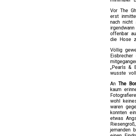
Vor The Gh
erst inmit
nach nicht
irgendwann
offenbar a
die Hose z
Völlig gew
Eisbrecher 
mitgegange
„Pearls & 
wusste vol
An
The Bo
kaum erinn
Fotografier
wohl keine
waren geg
konnten ei
etwas Angs
Riesengroß
jemanden b
einen Eindr