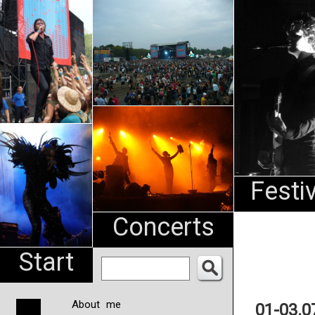
An
Pharma
NL
Festi
Concerts
Start
About me
01-03.0