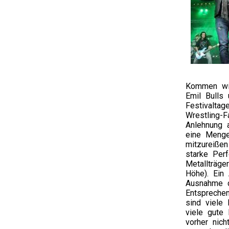
Kommen w
Emil Bulls
Festivaltag
Wrestling-F
Anlehnung 
eine Menge
mitzureiße
starke Per
Metallträg
Höhe). Ein 
Ausnahme d
Entspreche
sind viele
viele gute
vorher nic