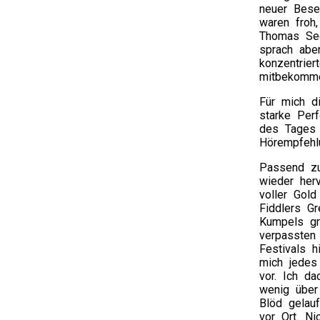
neuer Beset
waren froh,
Thomas See
sprach abe
konzentrier
mitbekomm
Für mich d
starke Perf
des Tages 
Hörempfehlu
Passend 
wieder her
voller Gold
Fiddlers G
Kumpels gr
verpassten
Festivals 
mich jedes
vor. Ich d
wenig über
Blöd gelau
vor Ort. Ni