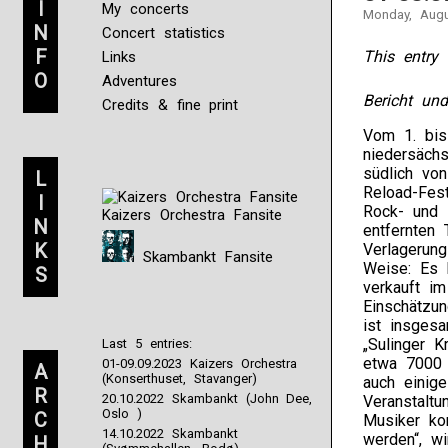
I
My concerts
Monday, Augu
N
Concert statistics
F
This entry 
Links
O
Adventures
Bericht un
Credits & fine print
Vom 1. bis
niedersäch
südlich vo
L
Reload-Fest
I
Rock- und 
Kaizers Orchestra Fansite
N
entfernten 
K
Verlagerun
Skambankt Fansite
Weise: Es 
S
verkauft i
Einschätzun
ist insgesa
„Sulinger K
Last 5 entries:
etwa 7000 
01-09.09.2023 Kaizers Orchestra
A
(Konserthuset, Stavanger)
auch einig
R
20.10.2022 Skambankt (John Dee,
Veranstaltu
Oslo )
C
Musiker ko
14.10.2022 Skambankt
werden“, wi
H