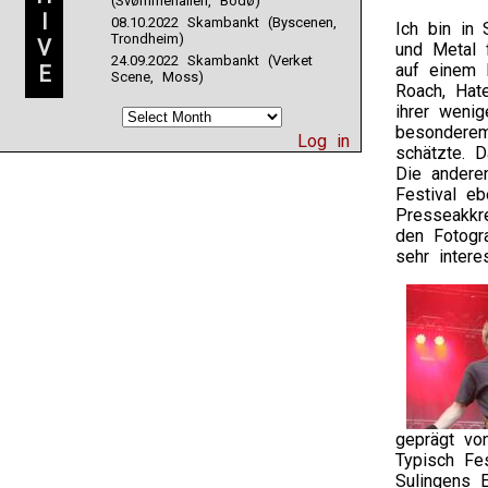
(Svømmehallen, Bodø)
I
08.10.2022 Skambankt (Byscenen,
Ich bin in
Trondheim)
V
und Metal 
24.09.2022 Skambankt (Verket
auf einem 
E
Scene, Moss)
Roach, Hat
ihrer wenig
besonderem
Log in
schätzte. 
Die andere
Festival e
Presseakkr
den Fotogr
sehr intere
geprägt vo
Typisch Fes
Sulingens