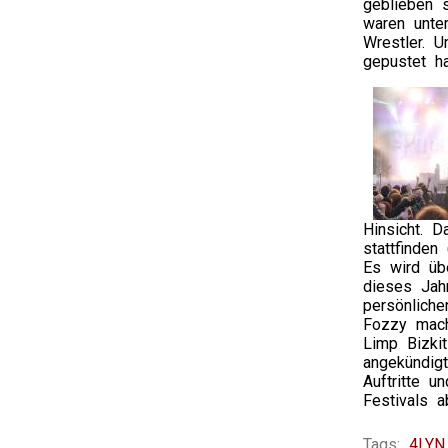
geblieben s
waren unte
Wrestler. U
gepustet h
Hinsicht. 
stattfinden
Es wird übe
dieses Jah
persönlich
Fozzy mach
Limp Bizki
angekündig
Auftritte 
Festivals a
Tags:
4LYN