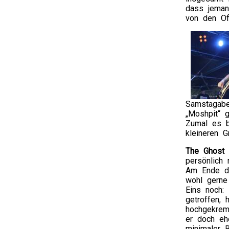
dass jeman
von den Off
Samstagabe
„Moshpit“ g
Zumal es b
kleineren 
The Ghost 
persönlich 
Am Ende de
wohl gerne 
Eins noch:
getroffen, 
hochgekrem
er doch ehe
minimaler B