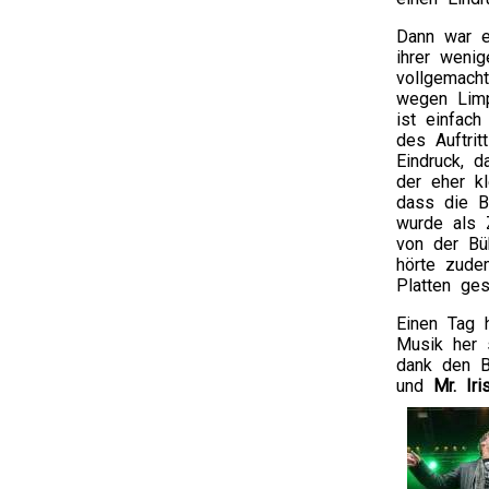
Dann war e
ihrer wenig
vollgemach
wegen Limp
ist einfach
des Auftri
Eindruck, d
der eher k
dass die B
wurde als Z
von der Bü
hörte zude
Platten ge
Einen Tag 
Musik her 
dank den B
und
Mr. Iri