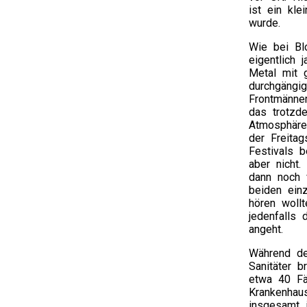
ist ein kle
wurde.
Wie bei Bl
eigentlich 
Metal mit g
durchgängi
Frontmänne
das trotzd
Atmosphäre
der Freita
Festivals 
aber nicht.
dann noch 
beiden ein
hören wollt
jedenfalls 
angeht.
Während de
Sanitäter 
etwa 40 Fä
Krankenhau
insgesamt 