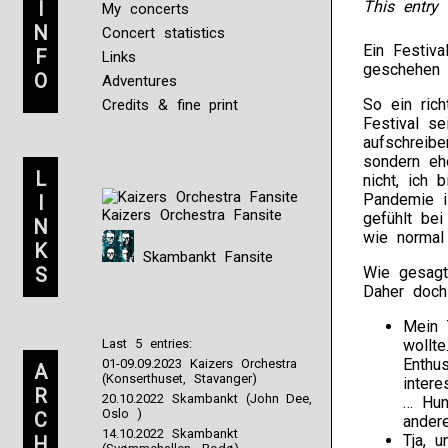
I
This entry 
My concerts
N
Concert statistics
Ein Festiv
F
Links
geschehen
O
Adventures
So ein rich
Credits & fine print
Festival s
aufschreib
sondern ehe
L
nicht, ich 
Pandemie i
I
Kaizers Orchestra Fansite
gefühlt be
N
wie normal
K
Skambankt Fansite
S
Wie gesagt,
Daher doch
Mein 
Last 5 entries:
wollt
Enthu
01-09.09.2023 Kaizers Orchestra
A
(Konserthuset, Stavanger)
inter
R
20.10.2022 Skambankt (John Dee,
… Hun
Oslo )
C
ander
14.10.2022 Skambankt
Tja, 
H