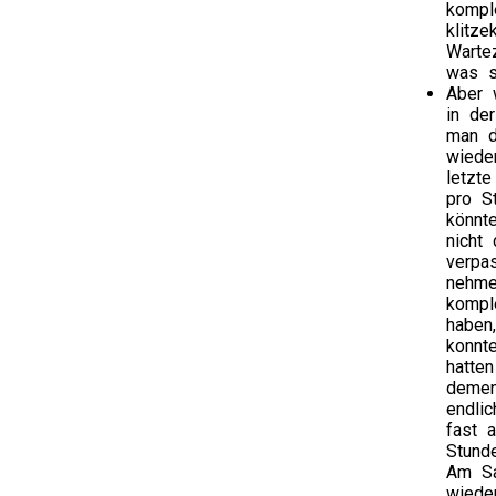
kompl
klitz
Warte
was s
Aber 
in de
man d
wiede
letzt
pro S
könnt
nicht 
verpa
nehme
kompl
haben
konnt
hatte
demen
endli
fast 
Stund
Am Sa
wiede