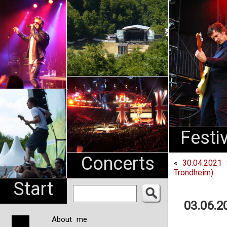
An
Pharma
NL
Festi
Concerts
«
30.04.2021 
Trondheim)
Start
03.06.2
About me