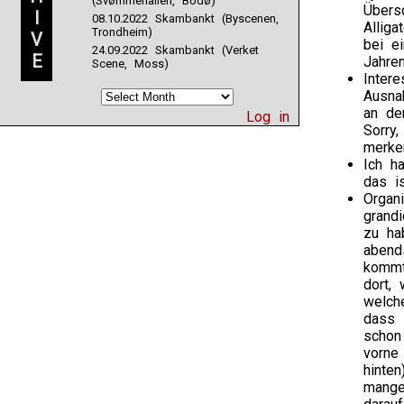
(Svømmehallen, Bodø)
Übers
I
08.10.2022 Skambankt (Byscenen,
Allig
Trondheim)
V
bei e
24.09.2022 Skambankt (Verket
E
Jahren
Scene, Moss)
Inter
Ausna
an de
Log in
Sorry
merk
Ich h
das i
Organ
grand
zu ha
abend
kommt
dort,
welch
dass 
schon
vorne
hinte
mange