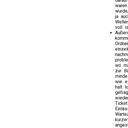
darau
waren
wurde
ja au
Welle
voll 
Außer
kommu
Ordne
einze
nachm
probl
wo ma
zur B
minde
wie e
halt 
gefra
wiede
Ticke
Einlä
Warte
kurze
anges