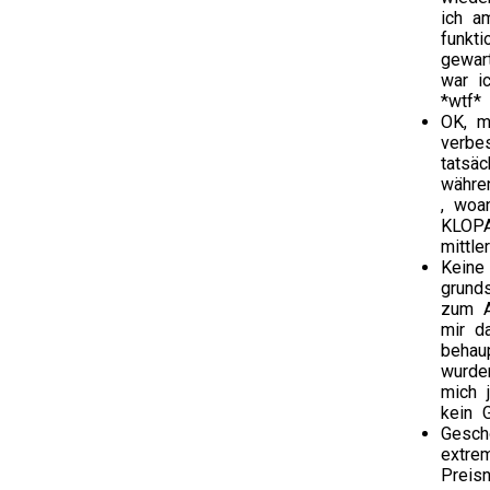
ich a
funkt
gewar
war i
*wtf*
OK, m
verbe
tatsä
währe
Wome
, woa
who
KLOPA
have
mittl
combi
Keine
things
grunds
will
zum A
suppo
mir d
finish
behau
if
wurde
their
mich 
pharm
kein 
are
Gesch
human
extre
to
Preis