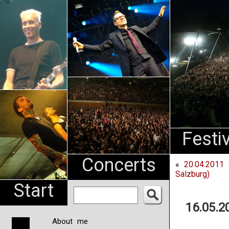
An
Pharma
NL
Festi
Concerts
«
20.04.2011
Salzburg)
Start
16.05.2
About me