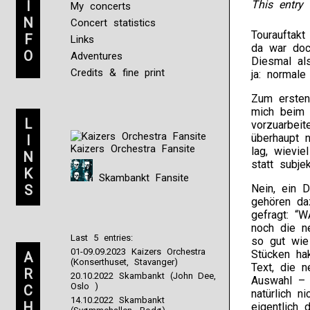
I
This entry 
My concerts
N
Concert statistics
Tourauftakt
F
Links
da war doc
O
Adventures
Diesmal al
Credits & fine print
ja: normale
Zum ersten 
mich beim K
L
vorzuarbeit
überhaupt n
I
Kaizers Orchestra Fansite
lag, wievie
N
statt subjek
K
Skambankt Fansite
S
Nein, ein 
gehören da
gefragt: “
noch die n
Last 5 entries:
so gut wie
01-09.09.2023 Kaizers Orchestra
Stücken ha
A
(Konserthuset, Stavanger)
Text, die n
R
20.10.2022 Skambankt (John Dee,
Auswahl – 
Oslo )
C
natürlich n
14.10.2022 Skambankt
H
eigentlich