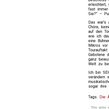
erleichter
fast immer
Sie?” – Pub
Das war’s 
Chöre, kei
auf den To
wie ich da
eine Bühne
Mikros vor
Tourauftakt
Gebotene 
ganz bewus
Welt zu be
Ich bin SE
verändern 
musikalisc
sogar ihre 
Tags:
Die 
This entry 