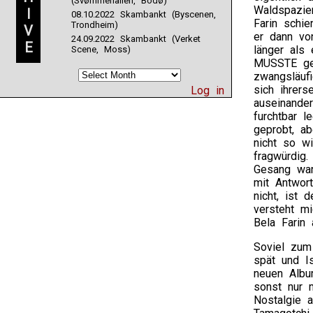
(Svømmehallen, Bodø)
Waldspazie
I
08.10.2022 Skambankt (Byscenen,
Farin schie
Trondheim)
V
er dann vo
24.09.2022 Skambankt (Verket
E
länger als 
Scene, Moss)
MUSSTE ges
zwangsläuf
sich ihrers
Log in
auseinander
furchtbar 
geprobt, ab
nicht so wi
fragwürdig.
Gesang war
mit Antwor
nicht, ist 
versteht mi
Bela Farin 
Soviel zum 
spät und I
neuen Album
sonst nur 
Nostalgie 