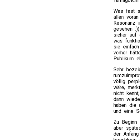
Tamagotchi
Was fast s
allen vora
Resonanz i
gesehen ;)
sicher auf
was funkti
sie einfac
vorher hät
Publikum e
Sehr bezei
rumzuimprov
völlig perp
wäre, merk
nicht kennt
dann wieder
haben die 
und eine S
Zu Beginn 
aber spätes
der Anfang
beschloss 