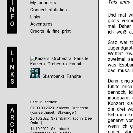
I
This entry 
My concerts
N
Concert statistics
Und mal wie
F
Links
gibt’s verm
O
Adventures
mal. Daher
Credits & fine print
ich weiß au
Graz war to
Jugendgäst
L
Wetter” zw
zweimal sa
I
Kaizers Orchestra Fansite
was Essbar
N
das muss b
K
Skambankt Fansite
S
Dann ging’
fühlte mich
dennoch, i
insgesamt 
Last 5 entries:
Konzert kla
01-09.09.2023 Kaizers Orchestra
die drei w
A
(Konserthuset, Stavanger)
Schreien ko
R
20.10.2022 Skambankt (John Dee,
genervt vo
Oslo )
C
wenn ich ge
14.10.2022 Skambankt
H
super… aber