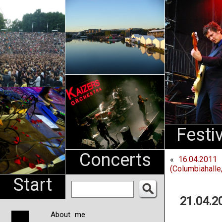
An
Pharma
NL
Festi
Concerts
«
16.04.2011 
(Columbiahalle,
Start
21.04.2
About me