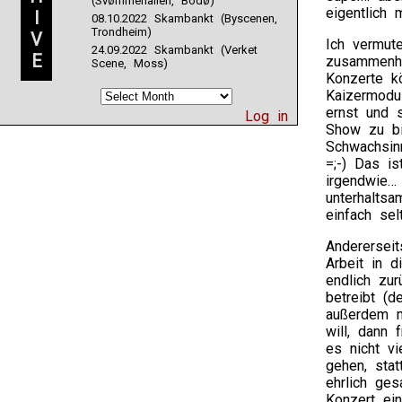
(Svømmehallen, Bodø)
eigentlich 
I
08.10.2022 Skambankt (Byscenen,
Trondheim)
V
Ich vermut
24.09.2022 Skambankt (Verket
E
zusammenhä
Scene, Moss)
Konzerte kö
Kaizermodu
ernst und 
Log in
Show zu bi
Schwachsinn
=;-) Das i
irgendwie…
unterhaltsa
einfach se
Anderersei
Arbeit in 
endlich zu
betreibt (
außerdem mi
will, dann
es nicht v
gehen, sta
ehrlich ge
Konzert ei