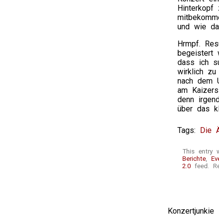
Hinterkopf
mitbekomme
und wie da
Hrmpf. Resu
begeistert 
dass ich s
wirklich z
nach dem U
am Kaizers
denn irgen
über das k
Tags:
Die 
This entry 
Berichte
,
Ev
2.0
feed. Re
Konzertjunki