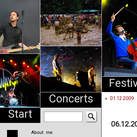
An
Pharma
NL
Festi
Concerts
«
01.12.2009 
Start
06.12.2
About me