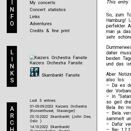
I
This entry 
My concerts
N
Concert statistics
So, zum To
F
Links
Hamburg! U
O
Adventures
perfekter 
Credits & fine print
man ja das
sehr schön
Dummerweis
L
daher muss
beiden Tage
I
Kaizers Orchestra Fansite
und das ist
N
K
Aber Notize
Skambankt Fansite
S
also los:
– Da es de
der Vorband
– In “Sata
Last 5 entries:
so geil dra
01-09.09.2023 Kaizers Orchestra
Bela ihn mi
A
(Konserthuset, Stavanger)
– Bela vers
R
20.10.2022 Skambankt (John Dee,
sammelt un
Oslo )
C
– Dafür ver
14.10.2022 Skambankt
H
– Bei 1.2.