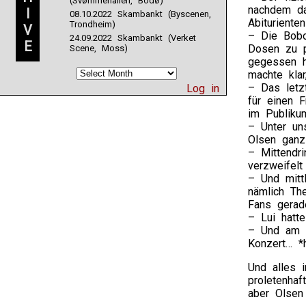
(Svømmehallen, Bodø)
nachdem das
I
08.10.2022 Skambankt (Byscenen,
Abituriente
Trondheim)
V
– Die Bobo
24.09.2022 Skambankt (Verket
E
Dosen zu p
Scene, Moss)
gegessen h
machte kla
– Das letz
Log in
für einen 
im Publikum
– Unter uns
Olsen ganz
– Mittendr
verzweifelt
– Und mittl
nämlich Th
Fans gerad
– Lui hatte
– Und am E
Konzert… *h
Und alles 
proletenhaf
aber Olsen