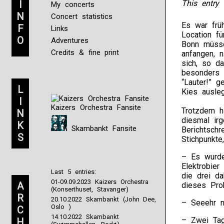
I
This entry 
My concerts
N
Concert statistics
Es war frü
F
Links
Location fü
O
Adventures
Bonn müss
Credits & fine print
anfangen, 
sich, so da
besonders 
“Lauter!” 
L
Kies ausle
I
Kaizers Orchestra Fansite
Trotzdem h
N
diesmal ir
K
Skambankt Fansite
Berichtsch
S
Stichpunkt
– Es wurde
Elektrobie
Last 5 entries:
die drei da
01-09.09.2023 Kaizers Orchestra
A
dieses Pr
(Konserthuset, Stavanger)
R
20.10.2022 Skambankt (John Dee,
– Seeehr n
Oslo )
C
14.10.2022 Skambankt
– Zwei Tag
H