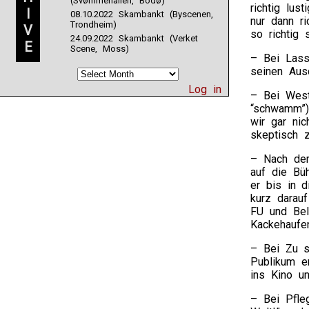
(Svømmehallen, Bodø)
richtig lus
I
08.10.2022 Skambankt (Byscenen,
nur dann r
Trondheim)
V
so richtig 
24.09.2022 Skambankt (Verket
E
Scene, Moss)
– Bei Lass
seinen Ausd
Log in
– Bei West
“schwamm”)
wir gar ni
skeptisch z
– Nach der
auf die Bü
er bis in d
kurz darau
FU und Bel
Kackehaufe
– Bei Zu s
Publikum e
ins Kino un
– Bei Pfle