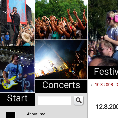
An
Pharma
NL
Festi
Concerts
«
10.8.2008 Di
Start
12.8.20
About me