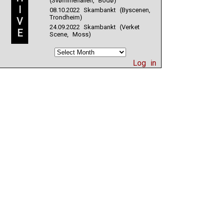
(Svømmehallen, Bodø)
I
08.10.2022 Skambankt (Byscenen,
Trondheim)
V
24.09.2022 Skambankt (Verket
E
Scene, Moss)
Log in