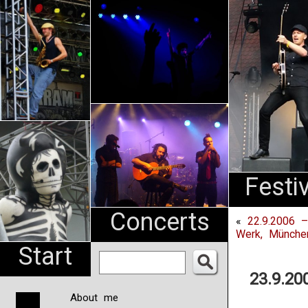
An
Pharma
NL
Festi
Concerts
«
22.9.2006 
Werk, Münche
Start
23.9.20
About me