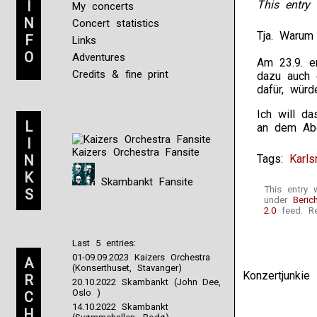
I
This entry 
My concerts
N
Concert statistics
Tja. Warum
F
Links
O
Adventures
Am 23.9. e
Credits & fine print
dazu auch 
dafür, würd
Ich will d
L
an dem Abe
I
Kaizers Orchestra Fansite
N
Tags:
Karls
K
Skambankt Fansite
This entry 
S
under
Beric
2.0
feed. Re
Last 5 entries:
01-09.09.2023 Kaizers Orchestra
A
(Konserthuset, Stavanger)
Konzertjunki
R
20.10.2022 Skambankt (John Dee,
Oslo )
C
14.10.2022 Skambankt
H