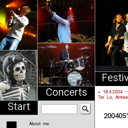
An
Pharma
NL
Festi
Concerts
«
18.4.2004 –
Ter Lo, Antwe
Start
2004051
About me