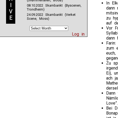
(Svømmehallen, Bodø)
In El
I
08.10.2022 Skambankt (Byscenen,
dann 
Trondheim)
V
mitsin
24.09.2022 Skambankt (Verket
E
zu hy
Scene, Moss)
auf d
Vor F
Syllab
Log in
dann h
Farin:
zum e
euch,
gegan
Zu sp
irgen
Ei), 
ach j
Mathe
derse
Dann 
Nämli
Love”
Bei D
Bonap