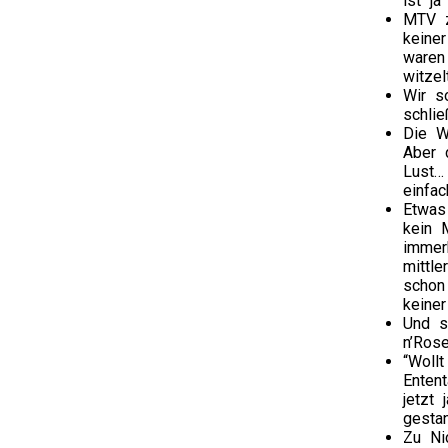
ist j
MTV z
keine
waren
witze
Wir s
schli
Die W
Aber 
Lust…
einfa
Etwas
kein 
immer
mittle
schon
keiner
Und s
n’Ros
“Woll
Enten
jetzt
gestan
Zu Ni