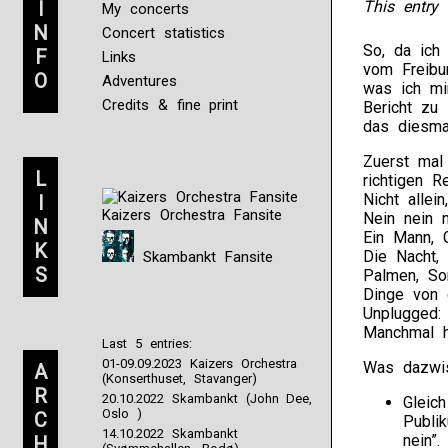
I
This entry 
My concerts
N
Concert statistics
So, da ich 
F
Links
vom Freibu
O
Adventures
was ich mi
Credits & fine print
Bericht zu 
das diesmal
Zuerst mal 
L
richtigen Re
Nicht allei
I
Kaizers Orchestra Fansite
Nein nein n
N
Ein Mann, 
K
Die Nacht,
Skambankt Fansite
S
Palmen, So
Dinge von 
Unplugged: 
Manchmal h
Last 5 entries:
01-09.09.2023 Kaizers Orchestra
Was dazwis
A
(Konserthuset, Stavanger)
R
20.10.2022 Skambankt (John Dee,
Gleic
Oslo )
C
Publik
14.10.2022 Skambankt
nein”.
H