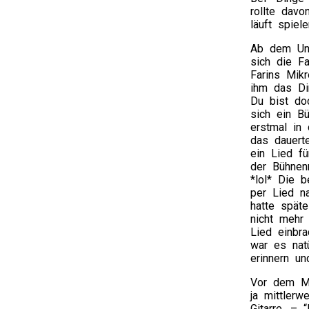
rollte davo
läuft spiel
Ab dem Unp
sich die Fa
Farins Mik
ihm das Din
Du bist doc
sich ein B
erstmal in
das dauert
ein Lied fü
der Bühnen
*lol* Die 
per Lied n
hatte spät
nicht mehr 
Lied einbra
war es natü
erinnern un
Vor dem Me
ja mittlerw
Gitarre. – 