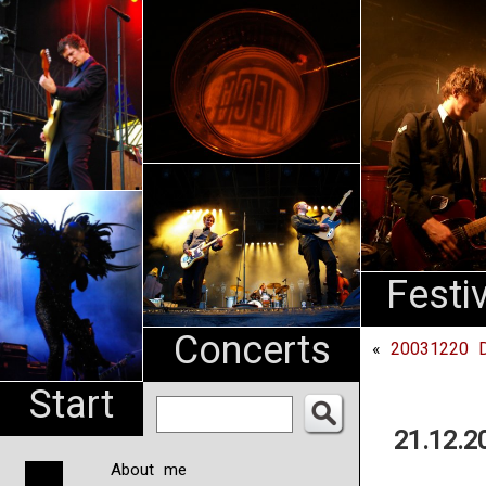
An
Pharma
NL
Festi
Concerts
«
20031220 Di
Start
21.12.2
About me