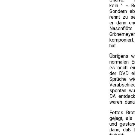
kein…” – R
Sondern ebe
rennt zu se
er dann en
Nasenflöte 
Grönemeyer 
komponiert
hat.
Übrigens w
normalen Ei
es noch ei
der DVD ein
Sprüche wie
Verabschie
spontan wur
DÄ entdeck
waren dana
Fettes Bro
gejagt, als
und gestan
dann, daß 