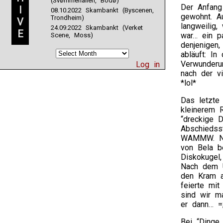
(Svømmehallen, Bodø)
Der Anfang
I
08.10.2022 Skambankt (Byscenen,
gewohnt. Au
Trondheim)
V
langweilig,
24.09.2022 Skambankt (Verket
E
war… ein pa
Scene, Moss)
denjenigen
abläuft: In
Verwunderu
Log in
nach der v
*lol*
Das letzte 
kleinerem 
“dreckige D
Abschiedss
WAMMW. Nor
von Bela b
Diskokugel
Nach dem U
den Kram a
feierte mit
sind wir ma
er dann… =;
Bei “Dinge