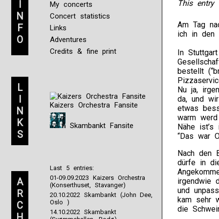
I
This entry 
My concerts
N
Concert statistics
Am Tag nac
F
Links
ich in den 
O
Adventures
Credits & fine print
In Stuttgar
Gesellscha
bestellt (“
Pizzaservi
L
Nu ja, irg
I
da, und wi
Kaizers Orchestra Fansite
etwas besse
N
warm werd 
K
Skambankt Fansite
Nähe ist’s 
S
“Das war O
Nach den B
dürfe in d
Last 5 entries:
Angekommen
01-09.09.2023 Kaizers Orchestra
A
irgendwie 
(Konserthuset, Stavanger)
und unpass
R
20.10.2022 Skambankt (John Dee,
kam sehr w
Oslo )
C
die Schwei
14.10.2022 Skambankt
H