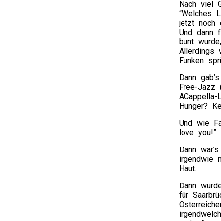
Nach viel 
“Welches L
jetzt noch
Und dann f
bunt wurde
Allerdings 
Funken sprü
Dann gab’s
Free-Jazz 
ACappella-L
Hunger? Kei
Und wie Fa
love you!” 
Dann war’s
irgendwie n
Haut.
Dann wurde
für Saarbr
Österreich
irgendwelch