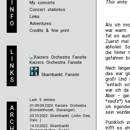
I
This entry 
My concerts
N
Concert statistics
F
Links
O
Adventures
Als ich mi
war warm. 
Credits & fine print
Tat es auch
Zuerst mal
abholen. S
L
die hinter 
gefahren b
I
Kaizers Orchestra Fansite
N
Nach länge
K
das war gl
Skambankt Fansite
S
groß! Und i
“einfach s
war ich da 
Aber – gar
Last 5 entries:
*seufz*) k
01-09.09.2023 Kaizers Orchestra
ich irgendw
A
(Konserthuset, Stavanger)
sein würde
R
20.10.2022 Skambankt (John Dee,
Oslo )
C
Püntklich z
14.10.2022 Skambankt
trifft es 
H