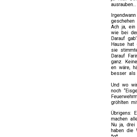
ausrauben… 
Irgendwann
geschehen 
Ach ja, ein
wie bei de
Darauf gab
Hause hat (
sie stimmt
Darauf Fari
ganz. Kein
en wäre, h
besser als
Und wo wir
noch “Eisge
Feuerwehrm
gröhlten mi
Übrigens: 
machen all
Nu ja, dre
haben die 
*g*