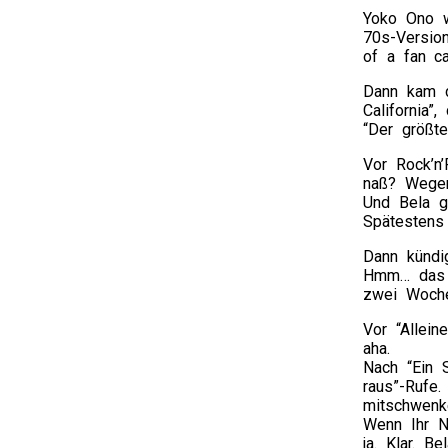
Yoko Ono w
70s-Versio
of a fan c
Dann kam d
California”
“Der größt
Vor Rock’n
naß? Wegen
Und Bela g
Spätestens
Dann kündi
Hmm… das ka
zwei Woche
Vor “Allei
aha.
Nach “Ein 
raus”-Rufe
mitschwenk
Wenn Ihr N
ja. Klar. B