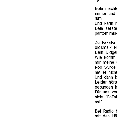
Bela macht
immer und 
rum…
Und Farin r
Bela setzt
pantomimis
Zu FaFaFa 
diesmal? N
Dein Didge
Wie komm i
mir meine G
Rod wurde 
hat er nich
Und dann k
Leider hört
gesungen 
Für uns vo
nicht “FaFa
an!”
Bei Radio 
mit den Hä