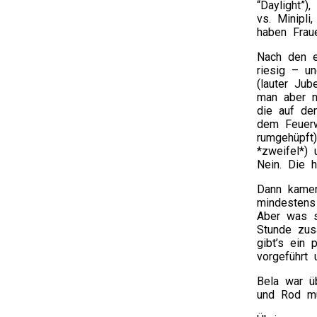
“Daylight”)
vs. Minipli
haben Frau
Nach den e
riesig – un
(lauter Jub
man aber nu
die auf de
dem Feuerw
rumgehüpft)
*zweifel*) 
Nein. Die h
Dann kamen
mindestens
Aber was si
Stunde zus
gibt’s ein
vorgeführt
Bela war ü
und Rod mu