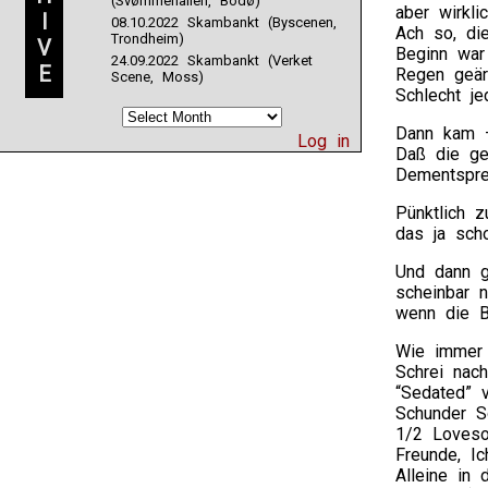
(Svømmehallen, Bodø)
aber wirkli
I
08.10.2022 Skambankt (Byscenen,
Ach so, di
Trondheim)
V
Beginn war
24.09.2022 Skambankt (Verket
E
Regen geär
Scene, Moss)
Schlecht jed
Dann kam –
Log in
Daß die gen
Dementspre
Pünktlich 
das ja sch
Und dann g
scheinbar n
wenn die B
Wie immer z
Schrei nach
“Sedated” 
Schunder S
1/2 Loveso
Freunde, Ic
Alleine in 