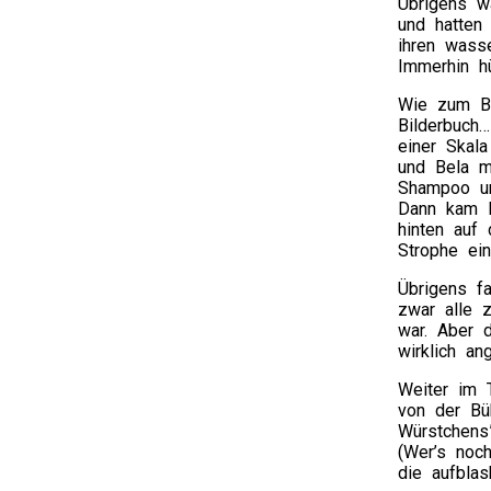
Übrigens w
und hatten 
ihren wass
Immerhin h
Wie zum Be
Bilderbuch…
einer Skala
und Bela m
Shampoo un
Dann kam M
hinten auf
Strophe ei
Übrigens f
zwar alle z
war. Aber 
wirklich a
Weiter im 
von der Bü
Würstchen
(Wer’s noch
die aufblas