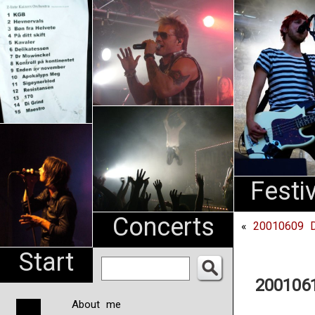
An
Pharma
NL
Festi
Concerts
«
20010609 Di
Start
2001061
About me