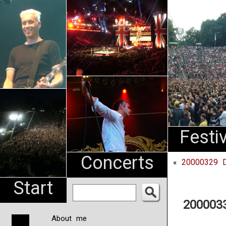
An
Pharma
NL
Festi
Concerts
«
20000329 Di
Start
2000033
About me