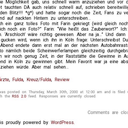
e Möglichkeit gab, uns schnell warm anzuziehen und vor d
t tauchten DÄ auch relativ schnell auf, schrieben bereitwil
den Blitz!!! *g*) und hatte sogar noch die Zeit, Fans zu ve
nd auf nackten Hintern zu unterschreiben…
h ein ganz tolles Foto mit Farin gekriegt (wird gleich noc
 ich noch ein Foto?” Farin: “Wie heißt das Zauberwort?” Ich: 
h. ‘Arschloch’ wäre richtig gewesen. Aber na ja…” Und dann
 gucken wird, wenn ich ihn in Köln frage: Unterschreibst Du
Abend endete dann erst mal an der nächsten Autobahnrast
o nämlich beide Scheinwerferlampen gleichzeitig durchgebra
en wir noch genug Zeit, in der Raststätte die Gewinne in
nd in Köln zu gewinnen gibt. Mein Favorit war ja eine abs
 anziehen würde. Aber mal sehen…
Ärzte
,
Fulda
,
Kreuz/Fulda
,
Review
 was posted on Thursday, March 30th, 2000 at 12:00 am and is filed
ugh the
RSS 2.0
feed. Responses are currently closed.
Comments are clo
e is proudly powered by
WordPress
.