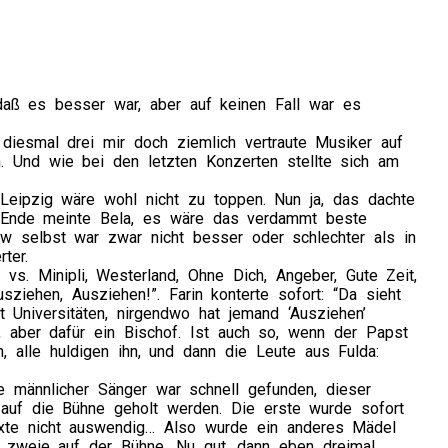
 daß es besser war, aber auf keinen Fall war es
iesmal drei mir doch ziemlich vertraute Musiker auf
. Und wie bei den letzten Konzerten stellte sich am
 Leipzig wäre wohl nicht zu toppen. Nun ja, das dachte
 Ende meinte Bela, es wäre das verdammt beste
 selbst war zwar nicht besser oder schlechter als in
ter.
vs. Minipli, Westerland, Ohne Dich, Angeber, Gute Zeit,
ziehen, Ausziehen!”. Farin konterte sofort: “Da sieht
t Universitäten, nirgendwo hat jemand ‘Ausziehen’
t, aber dafür ein Bischof. Ist auch so, wenn der Papst
, alle huldigen ihn, und dann die Leute aus Fulda:
ne männlicher Sänger war schnell gefunden, dieser
 auf die Bühne geholt werden. Die erste wurde sofort
exte nicht auswendig… Also wurde ein anderes Mädel
l zweie auf der Bühne. Nu gut, dann eben dreimal