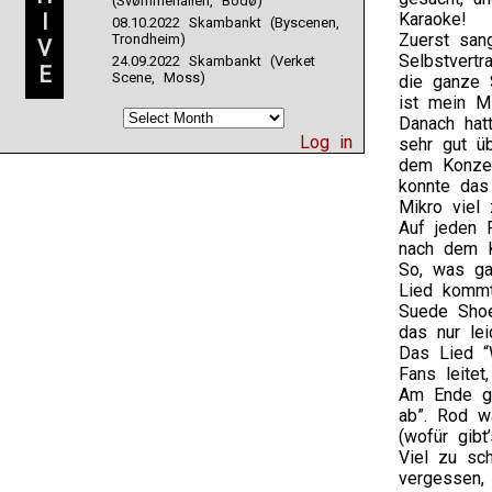
(Svømmehallen, Bodø)
I
Karaoke!
08.10.2022 Skambankt (Byscenen,
Zuerst san
Trondheim)
V
Selbstvertr
24.09.2022 Skambankt (Verket
E
Scene, Moss)
die ganze S
ist mein Mi
Danach hatt
Log in
sehr gut üb
dem Konzep
konnte das
Mikro viel 
Auf jeden F
nach dem K
So, was ga
Lied kommt
Suede Shoes
das nur lei
Das Lied “
Fans leitet
Am Ende ga
ab”. Rod wa
(wofür gibt
Viel zu sch
vergessen,