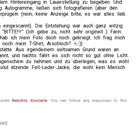
em Hintereingang in Lauerstellung zu begeben. Und
lig Autogramme, ließen sich fotografieren (aber den
rprügeln (nein, keine Anzeige bitte, es war alles lieb
h eingescannt). Die Entstehung war auch ganz witzig:
“BITTE!!!” (Ich gebe zu, nicht sehr originell…) Farin:
 hab ich mein Foto doch noch gekriegt. Ich frag mich
 noch mein T-Shirt, Arschloch? =;-))
stätte. Aus irgendeinem seltsamen Grund waren an
nnt, und nachts fährt es sich nicht so gut ohne Licht…
 Augenschein zu nehmen und zu überlegen, was es wohl
olut ätzende Fell-Leder-Jacke, die wohl kein Mensch
 under
Berichte
,
Konzerte
. You can follow any responses to this
sed.