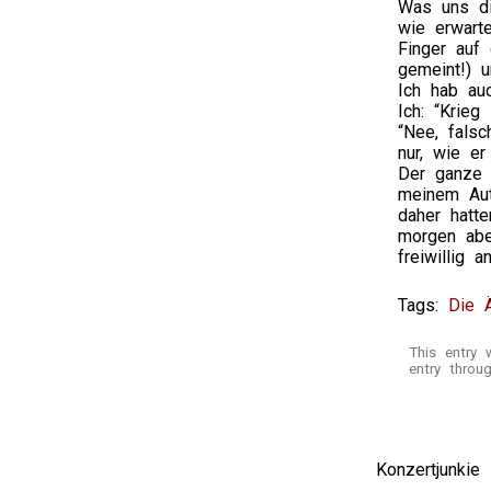
Was uns di
wie erwarte
Finger auf 
gemeint!) u
Ich hab auc
Ich: “Krieg
“Nee, falsc
nur, wie er
Der ganze 
meinem Aut
daher hatt
morgen abe
freiwillig
Tags:
Die 
This entry
entry thro
Konzertjunki