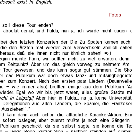
doesn't exist in English.
Fotos
 soll diese Tour enden?
 absolut genial, und Fulda, nun ja, ich würde nicht sagen,
bei den letzten Konzerten der Die Zu Späten kamen auch d
 die den Ärzten mal wieder zum Verwechseln ähnlich sahen
eraus, daß sie ihnen nicht nur ähnlich sahen! =;-)
inn meinte Farin, wir sollten nicht zu viel erwarten, denn
em Zeitpunkt! Aber um das gleich vorweg zu nehmen: Am
r Tour gewesen, und das kann sogar gut stimmen. Die Show
ber das Publikum war doch etwas tanz- und mitsingbegeister
ber zum Konzert. Nach den ersten paar Liedern (Dauerwelle 
he – wie immer also) brüllten einige aus dem Publikum “Aus
ieder. Egal wo wir bis jetzt waren, alles großte Städte mi
och! in Leipzig!]
Aber hier in Fulda… na ja, keine Universitä
Delegationen aus allen Ländern, die Spanier, die Franzosen
 Ausziehen!’…”
ld kam dann auch schon die alltägliche Karaoke-Aktion. Ei
h sofort loslegen, aber zuerst mußte ja noch eine Sängerin
 Publikum geschickt, da sie selbst sagte, sie könne die T
nd – lange Rede, kurzer Sinn – nachher standen auf einma