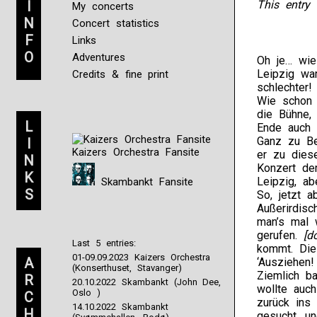
I
This entry 
My concerts
N
Concert statistics
F
Links
O
Adventures
Oh je… wie
Leipzig war
Credits & fine print
schlechter!
Wie schon 
die Bühne,
L
Ende auch h
Ganz zu Beg
I
Kaizers Orchestra Fansite
er zu dies
N
Konzert de
K
Leipzig, a
Skambankt Fansite
S
So, jetzt a
Außerirdisc
man’s mal w
gerufen.
[d
Last 5 entries:
kommt. Die 
01-09.09.2023 Kaizers Orchestra
A
‘Ausziehen!
(Konserthuset, Stavanger)
Ziemlich ba
R
20.10.2022 Skambankt (John Dee,
wollte auc
Oslo )
C
zurück ins
14.10.2022 Skambankt
H
gesucht, u