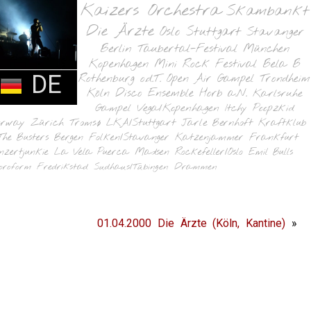
Kaizers Orchestra
Skambankt
Die Ärzte
Oslo
Stuttgart
Stavanger
Berlin
Taubertal-Festival
München
Kopenhagen
Mini Rock Festival
Bela B
DE
Rothenburg o.d.T.
Open Air Gampel
Trondheim
Köln
Disco Ensemble
Horb a.N.
Karlsruhe
Gampel
Vega/Kopenhagen
Itchy Poopzkid
orway
Zürich
Tromsø
LKA/Stuttgart
Jarle Bernhoft
Kraftklub
The Busters
Bergen
Folken/Stavanger
Katzenjammer
Frankfurt
nzertjunkie
La Vela Puerca
Madsen
Rockefeller/Oslo
Emil Bulls
oroform
Fredrikstad
Sudhaus/Tübingen
Drammen
01.04.2000 Die Ärzte (Köln, Kantine)
»