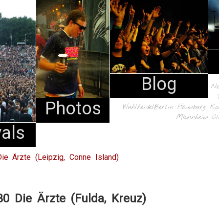
Blog
N
Photos
Wuhlheide/Berlin
Hamburg
Ko
Mannheim
Cl
vals
e Ärzte (Leipzig, Conne Island)
0 Die Ärzte (Fulda, Kreuz)