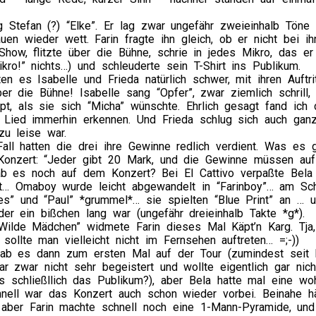
g Stefan (?) “Elke”. Er lag zwar ungefähr zweieinhalb Tön
auen wieder wett. Farin fragte ihn gleich, ob er nicht bei 
how, flitzte über die Bühne, schrie in jedes Mikro, das er
kro!” nichts…) und schleuderte sein T-Shirt ins Publikum.
en es Isabelle und Frieda natürlich schwer, mit ihren Auft
er die Bühne! Isabelle sang “Opfer”, zwar ziemlich schrill,
t, als sie sich “Micha” wünschte. Ehrlich gesagt fand ich
 Lied immerhin erkennen. Und Frieda schlug sich auch gan
zu leise war.
all hatten die drei ihre Gewinne redlich verdient. Was es 
onzert: “Jeder gibt 20 Mark, und die Gewinne müssen auf
b es noch auf dem Konzert? Bei El Cattivo verpaßte Bela k
… Omaboy wurde leicht abgewandelt in “Farinboy”… am Sch
” und “Paul” *grummel*… sie spielten “Blue Print” an … und 
der ein bißchen lang war (ungefähr dreieinhalb Takte *g*).
Wilde Mädchen” widmete Farin dieses Mal Käpt’n Karg. Tja
, sollte man vielleicht nicht im Fernsehen auftreten… =;-))
b es dann zum ersten Mal auf der Tour (zumindest seit Be
r zwar nicht sehr begeistert und wollte eigentlich gar nic
’s schließllich das Publikum?), aber Bela hatte mal eine wo
nell war das Konzert auch schon wieder vorbei. Beinahe hät
 aber Farin machte schnell noch eine 1-Mann-Pyramide, u