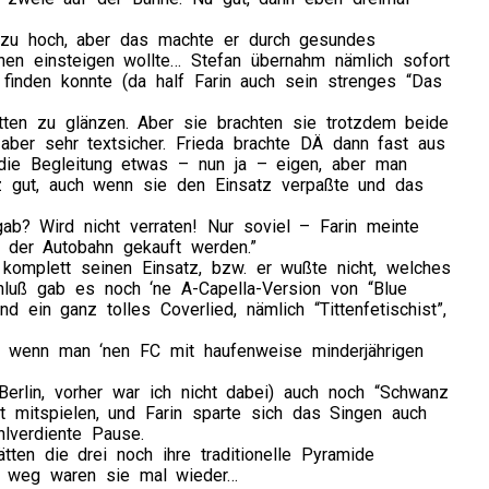
e zu hoch, aber das machte er durch gesundes
ihnen einsteigen wollte… Stefan übernahm nämlich sofort
 finden konnte (da half Farin auch sein strenges “Das
ritten zu glänzen. Aber sie brachten sie trotzdem beide
 aber sehr textsicher. Frieda brachte DÄ dann fast aus
 die Begleitung etwas – nun ja – eigen, aber man
z gut, auch wenn sie den Einsatz verpaßte und das
gab? Wird nicht verraten! Nur soviel – Farin meinte
 der Autobahn gekauft werden.”
omplett seinen Einsatz, bzw. er wußte nicht, welches
luß gab es noch ‘ne A-Capella-Version von “Blue
ein ganz tolles Coverlied, nämlich “Tittenfetischist”,
, wenn man ‘nen FC mit haufenweise minderjährigen
rlin, vorher war ich nicht dabei) auch noch “Schwanz
ht mitspielen, und Farin sparte sich das Singen auch
hlverdiente Pause.
ten die drei noch ihre traditionelle Pyramide
nd weg waren sie mal wieder…