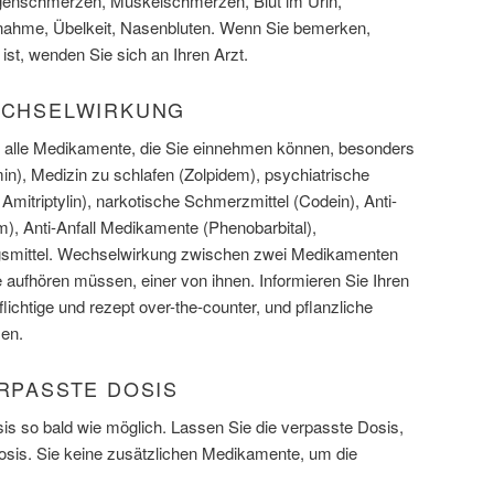
nschmerzen, Muskelschmerzen, Blut im Urin,
ahme, Übelkeit, Nasenbluten. Wenn Sie bemerken,
 ist, wenden Sie sich an Ihren Arzt.
WECHSELWIRKUNG
er alle Medikamente, die Sie einnehmen können, besonders
in), Medizin zu schlafen (Zolpidem), psychiatrische
itriptylin), narkotische Schmerzmittel (Codein), Anti-
, Anti-Anfall Medikamente (Phenobarbital),
gsmittel. Wechselwirkung zwischen zwei Medikamenten
 aufhören müssen, einer von ihnen. Informieren Sie Ihren
lichtige und rezept over-the-counter, und pflanzliche
en.
ERPASSTE DOSIS
s so bald wie möglich. Lassen Sie die verpasste Dosis,
Dosis. Sie keine zusätzlichen Medikamente, um die