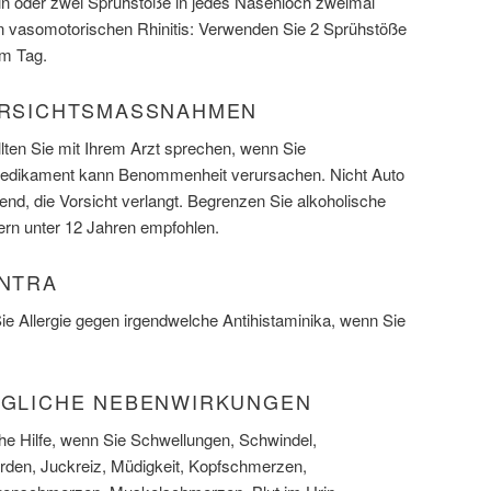
ein oder zwei Sprühstöße in jedes Nasenloch zweimal
on vasomotorischen Rhinitis: Verwenden Sie 2 Sprühstöße
am Tag.
ORSICHTSMASSNAHMEN
lten Sie mit Ihrem Arzt sprechen, wenn Sie
edikament kann Benommenheit verursachen. Nicht Auto
uend, die Vorsicht verlangt. Begrenzen Sie alkoholische
dern unter 12 Jahren empfohlen.
ONTRA
e Allergie gegen irgendwelche Antihistaminika, wenn Sie
MÖGLICHE NEBENWIRKUNGEN
che Hilfe, wenn Sie Schwellungen, Schwindel,
den, Juckreiz, Müdigkeit, Kopfschmerzen,